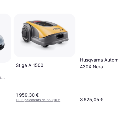
Husqvarna Automowe
Stiga A 1500
430X Nera
5
e
1 959,30 €
3 625,05 €
Ou 3 paiements de 653,10 €