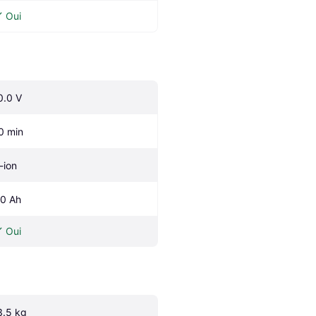
Oui
0.0 V
0 min
-ion
.0 Ah
Oui
3.5 kg