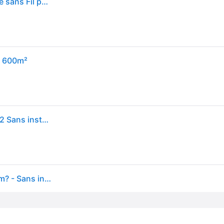
WORX LANDROID Vision WR206E.1, Robot Tondeuse sans Fil périphérique 600 m² Surf.Max 700 m², Installation en 30 Min, Caméra 4K + IA Adaptative, évite Tous Les Obstacles, Coupe des Bordures, Multizone
V 600m²
Robot tondeuse connecte LANDROID VISION 600 m2 Sans installation de fil
Robot tondeuse connecte LANDROID VISION - 600 m? - Sans installation de fil