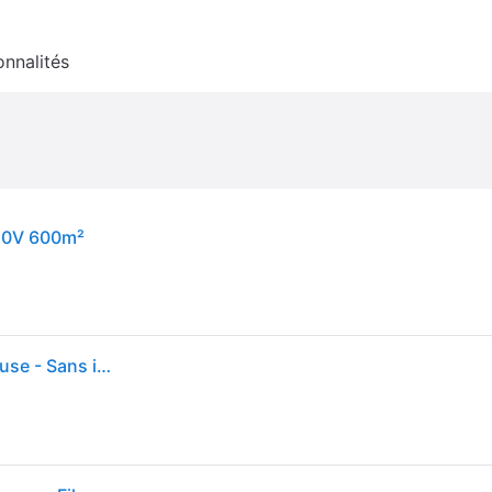
onnalités
20V 600m²
Worx Landroid Vision M600 WR206E - Robot Tondeuse - Sans installation