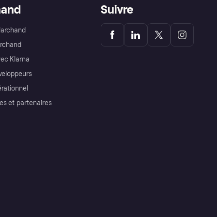
hand
Suivre
Marchand
archand
ec Klarna
éveloppeurs
érationnel
es et partenaires