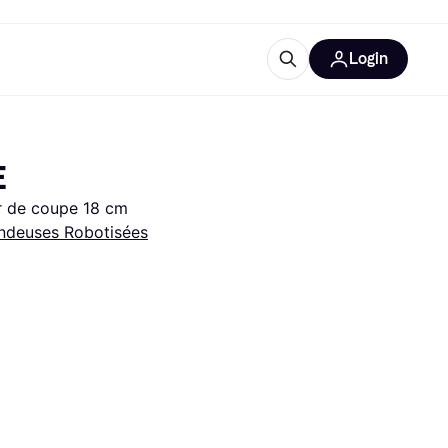
Login
lus d'informations
de bureau
u'est-ce que Klarna?
E
ur de coupe 18 cm
ndeuses Robotisées
catégories