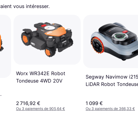
aient vous intéresser.
Worx WR342E Robot
Segway Navimow i21
Tondeuse 4WD 20V
LiDAR Robot Tondeus
1500 m²
2 716,92 €
1 099 €
Ou 3 paiements de 905,64 €
Ou 3 paiements de 366,33 €