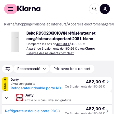
Acheter avec Klarna
Espace entreprises
Klarna
/
Shopping
/
Maisons et Intérieurs
/
Appareils électroménagers
/
Beko RDSO206K40WN réfrigérateur et 
congélateur autoportant 206 L blanc
Comparez les prix de
482,00 €
à
490,00 €
À partir de 3 paiements de 160,66 € avec
Essayez des paiements flexibles*
Recommandé
Prix avec frais de port
SPONSORISÉ
Darty
482,00 €
Livraison gratuite
Ou 3 paiements de 160,66 €
Refrigerateur double porte RDSO206K40WN 8996223200 169 blanc statique
Darty
·
Prix le plus bas
Livraison gratuite
482,00 €
Refrigerateur double porte RDSO206K40WN 8996223200 169 blanc statique
Ou 3 paiements de 160,66 €