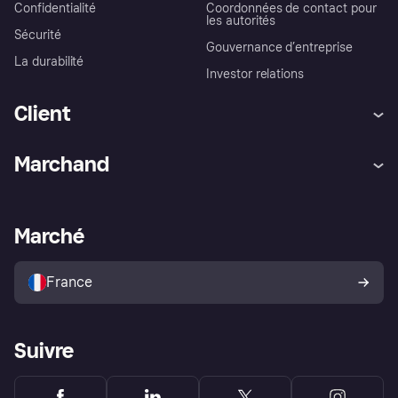
Confidentialité
Coordonnées de contact pour
les autorités
Sécurité
Gouvernance d’entreprise
La durabilité
Investor relations
Client
Aide
Réclamations
Marchand
Login
Protection contre la fraude
Support Marchand
Portail développeurs
L'appli shopping de Klarna
Paramètres de confidentialité
Portail Marchand
Statut opérationnel
Marché
Explorez les magasins
Votre droit de rétractation
Vendre avec Klarna
Plateformes et partenaires
Politique de protection de
l’acheteur Klarna
France
Suivre