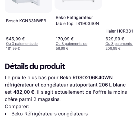
Beko Réfrigérateur
Bosch KGN33NWEB
table top TS190340N
Haier HCR38
545,99 €
170,99 €
629,99 €
Ou 3 paiements de
Ou 3 paiements de
Ou 3 paiements 
181,99 €
56,99 €
209,99 €
Détails du produit
Le prix le plus bas pour 
Beko RDSO206K40WN 
réfrigérateur et congélateur autoportant 206 L blanc
est 
482,00 €
. Il s'agit actuellement de l'offre la moins 
chère parmi 
2
 magasins.
Comparer:
Beko Réfrigérateurs congélateurs