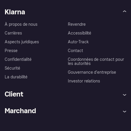
Klarna
À propos de nous
Revendre
Carrières
Accessibilité
Aspects juridiques
Auto-Track
Presse
Contact
Confidentialité
Coordonnées de contact pour
les autorités
Sécurité
Gouvernance d’entreprise
La durabilité
Investor relations
Client
Aide
Réclamations
Marchand
Login
Protection contre la fraude
Support Marchand
Portail développeurs
L'appli shopping de Klarna
Paramètres de confidentialité