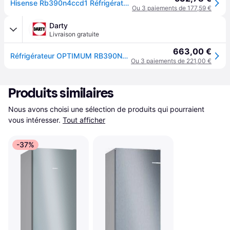
Hisense Rb390n4ccd1 Réfrigérateur Combiné 326lt Nofrost Inox Classe D
Ou 3 paiements de 177,59 €
Darty
Livraison gratuite
663,00 €
Réfrigérateur OPTIMUM RB390N4CCD pose libre combiné à froid ventilé [200-399 L] avec congélateur < 100 L et réfrigérateur entre 200 et 400 L classe
Ou 3 paiements de 221,00 €
Produits similaires
Nous avons choisi une sélection de produits qui pourraient 
vous intéresser.
Tout afficher
-37%