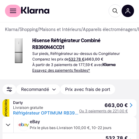
Acheter avec Klarna
Espace entreprises
Klarna
/
Shopping
/
Maisons et Intérieurs
/
Appareils électroménagers
/
Hisense Réfrigérateur Combiné 
RB390N4CCD1
Sur pieds, Réfrigérateur au-dessus du Congélateur
Comparez les prix de
532,78 €
à
663,00 €
À partir de 3 paiements de 177,59 € avec
Essayez des paiements flexibles*
Recommandé
Prix avec frais de port
SPONSORISÉ
Darty
663,00 €
Livraison gratuite
Ou 3 paiements de 221,00 €
Réfrigérateur OPTIMUM RB390N4CCD pose libre combiné à froid ventilé [200-399 L] avec congélateur < 100 L et réfrigérateur entre 200 et 400 L classe
eBay
·
Prix le plus bas
Livraison 100,00 €
,
10-22 jours
532,78 €