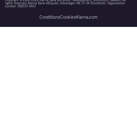
Copyright © 2005-2026 Klarna Bank AB (publ). Headquarters: Stockholm, Sweden. All
rights reserved. Klarna Bank AB (publ). Sveavägen 46, 111 34 Stockholm. Organization
number: 556737-0431
Conditions
Cookies
Klarna.com