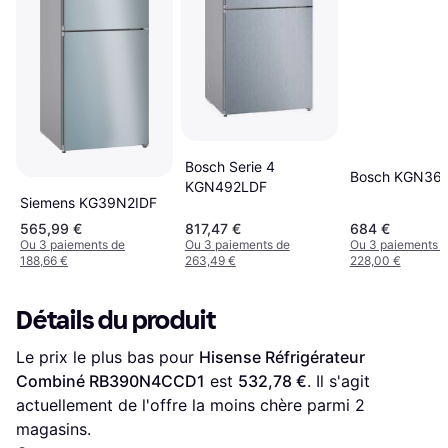
Bosch Serie 4
Bosch KGN36
KGN492LDF
Siemens KG39N2IDF
565,99 €
817,47 €
684 €
Ou 3 paiements de
Ou 3 paiements de
Ou 3 paiements 
188,66 €
263,49 €
228,00 €
Détails du produit
Le prix le plus bas pour 
Hisense Réfrigérateur 
Combiné RB390N4CCD1
 est 
532,78 €
. Il s'agit 
actuellement de l'offre la moins chère parmi 
2
magasins.