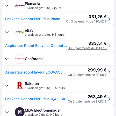
Pixmania
Livraison gratuite
,
2 jours
331,26 €
Ecovacs Deebot N20 Plus Blanc - Neuf
Ou 3 paiements de 110,42 €
eBay
Livraison gratuite
,
1-3 jours
333,51 €
Aspirateur Robot Ecovacs Deebot N20 Plus (blanc)
Ou 3 paiements de 111,17 €
Conforama
299,99 €
Aspirateur robot laveur ECOVACS N20 PLUS
Ou 3 paiements de 99,99 €
Rakuten
Livraison gratuite
,
3-5 jours
263,49 €
Ecovacs Deebot N20 Plus 0,4 L Sans sac Blanc
Ou 3 paiements de 87,83 €
MDA Electromenager
M
Livraison 7,90 €
,
1-2 jours