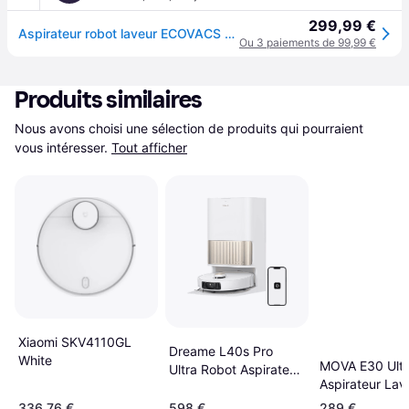
299,99 €
Aspirateur robot laveur ECOVACS DEEBOTN20PLUS
Ou 3 paiements de 99,99 €
Produits similaires
Nous avons choisi une sélection de produits qui pourraient 
vous intéresser.
Tout afficher
Xiaomi SKV4110GL
Dreame L40s Pro
White
MOVA E30 Ultr
Ultra Robot Aspirateur
Aspirateur Lav
Laveur 19000 Pa
Vidage Automa
336,76 €
598 €
289 €