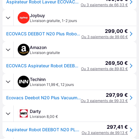
Aspirateur Robot Laveur ECOVACS DEEBOT N20 PLUS Technologie PureCyclone avec conteneur à poussière sans consommable 8000Pa - Blanc
Ou 3 paiements de 66,33 €
Joybuy
Livraison gratuite
,
1-2 jours
299,00 €
ECOVACS DEEBOT N20 Plus Robot aspirateur 8000 Pa, Vidage automatique de la poussière, Nettoyage autonome 45 jours, Batterie 300 min, Anti-enchevêtrement, Tapis et poils d'animaux
Ou 3 paiements de 99,66 €
Amazon
Livraison gratuite
269,50 €
ECOVACS Aspirateur Robot DEEBOT N20 Plus, Robot Aspirateur Laveur 8000Pa avec vidange Automatique poussière, Nettoyage Autonome de 45 Jours, Batterie 300 Min, Anti-Tangle, Tapis et Poils d'animaux
Ou 3 paiements de 89,83 €
Techinn
Livraison 11,99 €
,
12 jours
297,99 €
Ecovacs Deebot N20 Plus Vacuum Cleaner Robot Clair One Size / EU Plug 220V
Ou 3 paiements de 99,33 €
Darty
Livraison 8,00 €
297,41 €
Aspirateur Robot DEEBOT N20 PLUS, Technologie PureCyclone avec conteneur à poussière sans consommable, 8000Pa
Ou 3 paiements de 99,13 €