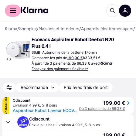
Acheter avec Klarna
Espace entreprises
Klarna
/
Shopping
/
Maisons et Intérieurs
/
Appareils électroménagers
/
Ecovacs Aspirateur Robot Deebot N20 
Plus 0.4 l
66dB, Autonomie de la batterie 170min
Comparez les prix de
199,00 €
à
333,51 €
+
3
À partir de 3 paiements de 66,33 € avec
Essayez des paiements flexibles*
Recommandé
Prix avec frais de port
SPONSORISÉ
Cdiscount
199,00 €
Livraison 4,99 €
,
5-8 jours
Ou 3 paiements de 66,33 €
Aspirateur Robot Laveur ECOVACS DEEBOT N20 PLUS Technologie PureCyclone avec conteneur à poussière sans consommable 8000Pa - Blanc
Cdiscount
·
Prix le plus bas
Livraison 4,99 €
,
5-8 jours
199,00 €