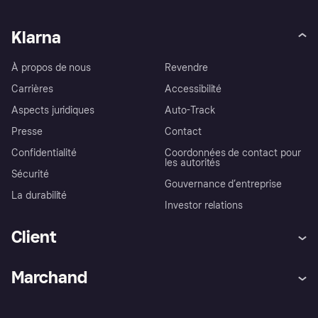
Klarna
À propos de nous
Revendre
Carrières
Accessibilité
Aspects juridiques
Auto-Track
Presse
Contact
Confidentialité
Coordonnées de contact pour
les autorités
Sécurité
Gouvernance d’entreprise
La durabilité
Investor relations
Client
Aide
Réclamations
Marchand
Login
Protection contre la fraude
Support Marchand
Portail développeurs
L'appli shopping de Klarna
Paramètres de confidentialité