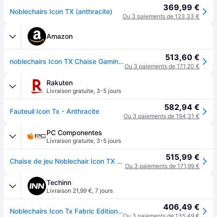
369,99 €
Noblechairs Icon TX (anthracite)
Ou 3 paiements de 123,33 €
Amazon
513,60 €
noblechairs Icon TX Chaise Gaming Tissu - Fauteuil de Bureau Ergonomique - Fauteuil Gamer 150 kg - Chaise de Jeu - Fauteuil Pivotant - Tissu Textile - Coussin Inclus - Anthracite
Ou 3 paiements de 171,20 €
Rakuten
Livraison gratuite
,
3-5 jours
582,94 €
Fauteuil Icon Tx - Anthracite
Ou 3 paiements de 194,31 €
PC Componentes
Livraison gratuite
,
3-5 jours
515,99 €
Chaise de jeu Noblechair Icon TX anthracite
Ou 3 paiements de 171,99 €
Techinn
Livraison 21,99 €
,
7 jours
406,49 €
Noblechairs Icon Tx Fabric Edition Gaming Chair Gris
Ou 3 paiements de 135,49 €