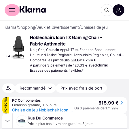
Acheter avec Klarna
Espace entreprises
Klarna
/
Shopping
/
Jeux et Divertissement
/
Chaises de jeu
Noblechairs Icon TX Gaming Chair - 
Fabric Anthracite
Noir, Gris, Coussin Appui-Tête, Fonction Basculement, 
Hauteur d'Assise Réglable, Accoudoirs Réglables, Coussin 
+
4
Lombaire, Dossier Réglable
Comparez les prix de
369,99 €
à
582,94 €
À partir de 3 paiements de 123,33 € avec
Essayez des paiements flexibles*
Recommandé
Prix avec frais de port
SPONSORISÉ
PC Componentes
515,99 €
Livraison gratuite
,
3-5 jours
Ou 3 paiements de 171,99 €
Chaise de jeu Noblechair Icon TX anthracite
Rue Du Commerce
·
Prix le plus bas
Livraison gratuite
,
3 jours