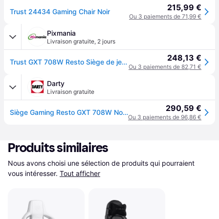
215,99 €
Trust 24434 Gaming Chair Noir
Ou 3 paiements de 71,99 €
Pixmania
Livraison gratuite
,
2 jours
248,13 €
Trust GXT 708W Resto Siège de jeu universel Noir, Blanc - Neuf
Ou 3 paiements de 82,71 €
Darty
Livraison gratuite
290,59 €
Siège Gaming Resto GXT 708W Noir et blanc
Ou 3 paiements de 96,86 €
Produits similaires
Nous avons choisi une sélection de produits qui pourraient 
vous intéresser.
Tout afficher