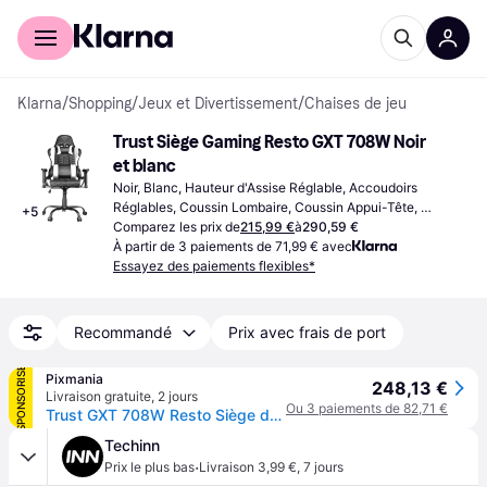
Acheter avec Klarna
Espace entreprises
Klarna
/
Shopping
/
Jeux et Divertissement
/
Chaises de jeu
Trust Siège Gaming Resto GXT 708W Noir 
et blanc
Noir, Blanc, Hauteur d'Assise Réglable, Accoudoirs 
Réglables, Coussin Lombaire, Coussin Appui-Tête, 
+
5
Fonction Basculement, Dossier Réglable
Comparez les prix de
215,99 €
à
290,59 €
À partir de 3 paiements de 71,99 € avec
Essayez des paiements flexibles*
Recommandé
Prix avec frais de port
SPONSORISÉ
Pixmania
248,13 €
Livraison gratuite
,
2 jours
Ou 3 paiements de 82,71 €
Trust GXT 708W Resto Siège de jeu universel Noir, Blanc - Neuf
Techinn
·
Prix le plus bas
Livraison 3,99 €
,
7 jours