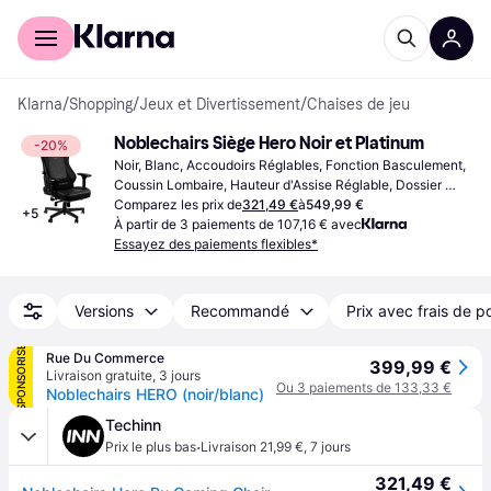
Acheter avec Klarna
Espace entreprises
Klarna
/
Shopping
/
Jeux et Divertissement
/
Chaises de jeu
Noblechairs Siège Hero Noir et Platinum
-20%
Noir, Blanc, Accoudoirs Réglables, Fonction Basculement, 
Coussin Lombaire, Hauteur d'Assise Réglable, Dossier 
Réglable, Coussin Appui-Tête
Comparez les prix de
321,49 €
à
549,99 €
+
5
À partir de 3 paiements de 107,16 € avec
Essayez des paiements flexibles*
Versions
Recommandé
Prix avec frais de p
SPONSORISÉ
Rue Du Commerce
399,99 €
Livraison gratuite
,
3 jours
Ou 3 paiements de 133,33 €
Noblechairs HERO (noir/blanc)
Techinn
·
Prix le plus bas
Livraison 21,99 €
,
7 jours
321,49 €