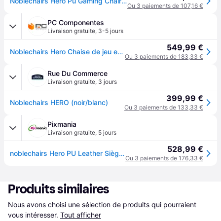
Noblechairs Hero Pu Gaming Chair Noir
Ou 3 paiements de 107,16 €
PC Componentes
Livraison gratuite
,
3-5 jours
549,99 €
Noblechairs Hero Chaise de jeu en cuir PU Noir/Blanc
Ou 3 paiements de 183,33 €
Rue Du Commerce
Livraison gratuite
,
3 jours
399,99 €
Noblechairs HERO (noir/blanc)
Ou 3 paiements de 133,33 €
Pixmania
Livraison gratuite
,
5 jours
528,99 €
noblechairs Hero PU Leather Siège rembourré Dossier rembourré - Neuf - Noir
Ou 3 paiements de 176,33 €
Produits similaires
Nous avons choisi une sélection de produits qui pourraient 
vous intéresser.
Tout afficher