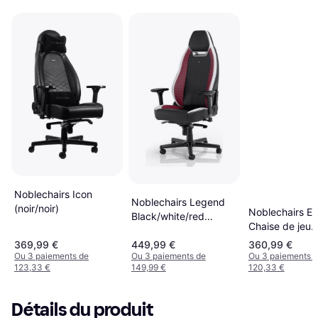
Noblechairs Icon
Noblechairs Legend
(noir/noir)
Noblechairs Ep
Black/white/red
Chaise de jeu
Edition
rembourrée Bl
369,99 €
449,99 €
360,99 €
Ou 3 paiements de
Ou 3 paiements de
Ou 3 paiements 
123,33 €
149,99 €
120,33 €
Détails du produit