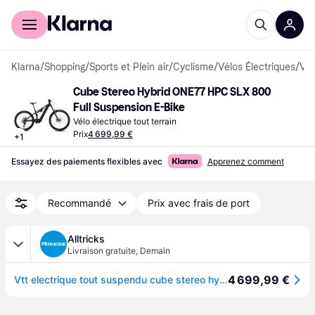
Acheter avec Klarna
Espace entreprises
Klarna
/
Shopping
/
Sports et Plein air
/
Cyclisme
/
Vélos Électriques
/
Vélos électriques tout terrain
Cube Stereo Hybrid ONE77 HPC SLX 800 
Full Suspension E-Bike
Vélo électrique tout terrain
Prix
4 699,99 €
+
1
Essayez des paiements flexibles avec
Apprenez comment
Recommandé
Prix avec frais de port
Alltricks
Livraison gratuite
,
Demain
4 699,99 €
Vtt electrique tout suspendu cube stereo hybrid one77 hpc slx 800 12v 800 wh bosch 120 nm 29 27 5 noir blackline 2026