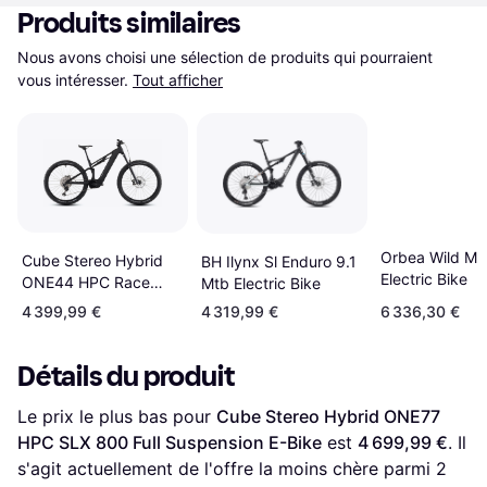
Produits similaires
Nous avons choisi une sélection de produits qui pourraient 
vous intéresser.
Tout afficher
Orbea Wild M2
Cube Stereo Hybrid
BH Ilynx Sl Enduro 9.1
Electric Bike
ONE44 HPC Race
Mtb Electric Bike
800 2026
4 399,99 €
4 319,99 €
6 336,30 €
Détails du produit
Le prix le plus bas pour 
Cube Stereo Hybrid ONE77 
HPC SLX 800 Full Suspension E-Bike
 est 
4 699,99 €
. Il 
s'agit actuellement de l'offre la moins chère parmi 
2