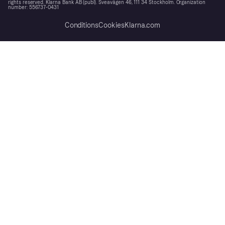
rights reserved. Klarna Bank AB (publ). Sveavägen 46, 111 34 Stockholm. Organization
number: 556737-0431
Conditions
Cookies
Klarna.com