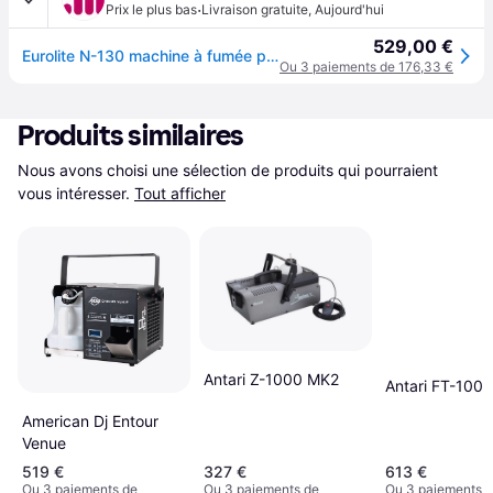
·
Prix le plus bas
Livraison gratuite
,
Aujourd'hui
529,00 €
Eurolite N-130 machine à fumée pour tournée
Ou 3 paiements de 176,33 €
Produits similaires
Nous avons choisi une sélection de produits qui pourraient 
vous intéresser.
Tout afficher
Antari Z-1000 MK2
Antari FT-100
American Dj Entour
Venue
519 €
327 €
613 €
Ou 3 paiements de
Ou 3 paiements de
Ou 3 paiements 