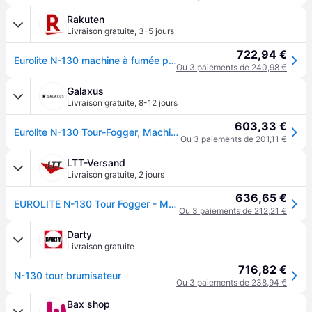
Rakuten
Livraison gratuite
,
3-5 jours
722,94 €
Eurolite N-130 machine à fumée pour tournée
Ou 3 paiements de 240,98 €
Galaxus
Livraison gratuite
,
8-12 jours
603,33 €
Eurolite N-130 Tour-Fogger, Machine à fumée
Ou 3 paiements de 201,11 €
LTT-Versand
Livraison gratuite
,
2 jours
636,65 €
EUROLITE N-130 Tour Fogger - Machines à brouillard
Ou 3 paiements de 212,21 €
Darty
Livraison gratuite
716,82 €
N-130 tour brumisateur
Ou 3 paiements de 238,94 €
Bax shop