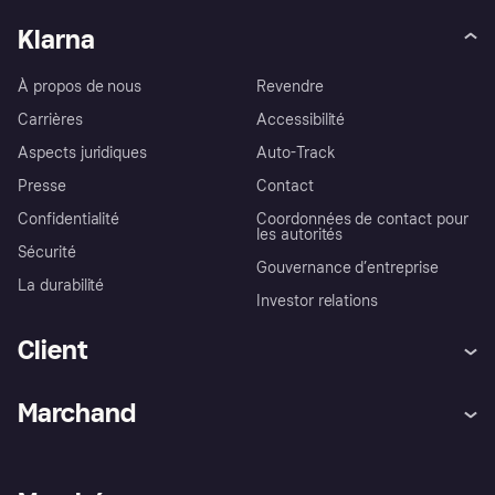
Klarna
À propos de nous
Revendre
Carrières
Accessibilité
Aspects juridiques
Auto-Track
Presse
Contact
Confidentialité
Coordonnées de contact pour
les autorités
Sécurité
Gouvernance d’entreprise
La durabilité
Investor relations
Client
Aide
Réclamations
Marchand
Login
Protection contre la fraude
Support Marchand
Portail développeurs
L'appli shopping de Klarna
Paramètres de confidentialité
Portail Marchand
Statut opérationnel