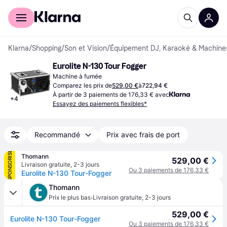
Acheter avec Klarna
Espace entreprises
Klarna
/
Shopping
/
Son et Vision
/
Équipement DJ, Karaoké & Machine
Eurolite N-130 Tour Fogger
Machine à fumée
Comparez les prix de
529,00 €
à
722,94 €
À partir de 3 paiements de 176,33 € avec
+
4
Essayez des paiements flexibles*
Recommandé
Prix avec frais de port
SPONSORISÉ
Thomann
529,00 €
Livraison gratuite
,
2-3 jours
Ou 3 paiements de 176,33 €
Eurolite N-130 Tour-Fogger
Thomann
·
Prix le plus bas
Livraison gratuite
,
2-3 jours
529,00 €
Eurolite N-130 Tour-Fogger
Ou 3 paiements de 176,33 €