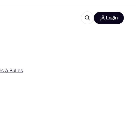
Login
lus d'informations
de bureau
u'est-ce que Klarna?
s à Bulles
catégories