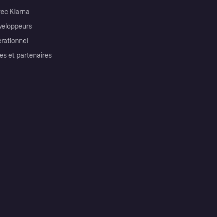
ec Klarna
éveloppeurs
érationnel
es et partenaires