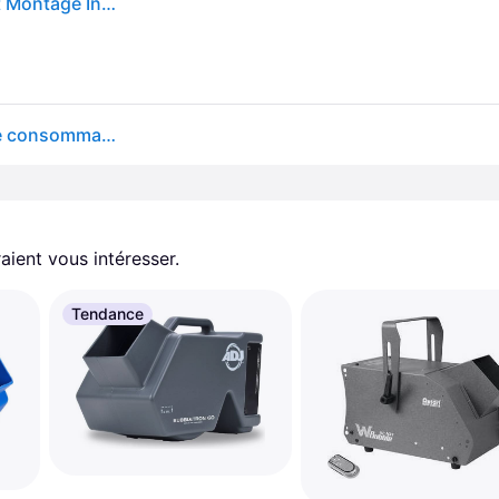
BeamZ B500LED Machine à Bulles LED RGB Support Montage Inclus
BEAMZ B500LED - Machine à bulles LED RGB, Faible consommation d'énergie, Support de montage inclus, LEDs RVB intégrées.
aient vous intéresser.
Tendance