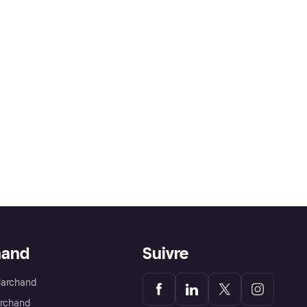
hand
Suivre
Marchand
archand