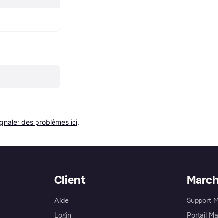
ignaler des problèmes ici
.
Client
Marc
Aide
Support 
Login
Portail M