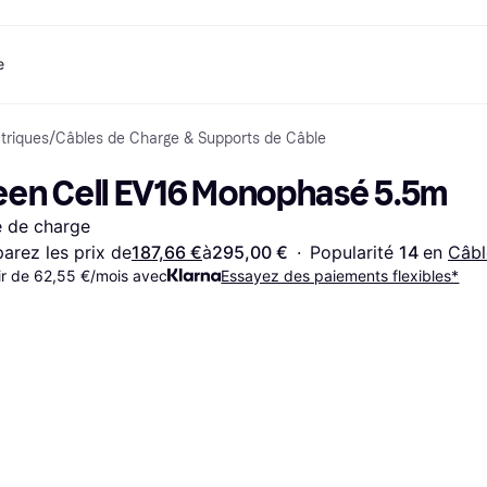
e
triques
/
Câbles de Charge & Supports de Câble
ent
Shopping et récompenses
Comparez les prix
Services bancaires
Mobile
P
Photographies
Matériels 
e
t
Cashback
Soldes
Jeux et Divertissement
Carte Klarna
eSIM voyage
Q
een Cell EV16 Monophasé 5.5m
Explorez les magasins
Beauté
Téléphones & Wearables
Solde
com
Abonnement
Vêtements
Enfants et Famille
Comptes d’épargne
 de charge
Jouets
Transports Motorisés
Compte épargne flex
s
Maisons et Intérieurs
Jardin et Patio
Compte épargne fixe
rez les prix de
187,66 €
à
295,00 €
·
Popularité 
14 
en 
Câbl
y
Son et Vision
Appareils de Cuisine
ir de 62,55 €/mois avec
Essayez des paiements flexibles*
Sports et Plein air
Appareils
Informatique
électroménagers
 magasins
Faites-le vous-même
Livres, Films et Musique
Toutes les 