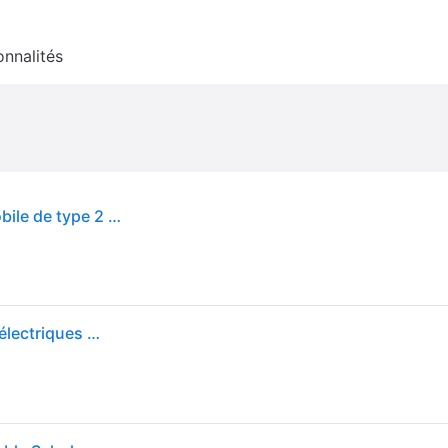
onnalités
GC EV PowerCable 3.6kW Schuko - Chargeur mobile de type 2 pour recharger les voitures électriques et les hybrides rechargeables
Green Cell EV16 borne de chargement de véhicules électriques EV16