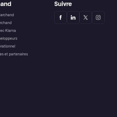
hand
Suivre
Marchand
archand
ec Klarna
éveloppeurs
érationnel
es et partenaires