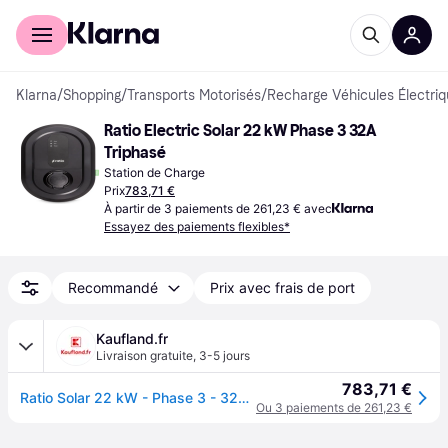
Acheter avec Klarna
Espace entreprises
Klarna
/
Shopping
/
Transports Motorisés
/
Recharge Véhicules Électri
Ratio Electric Solar 22 kW Phase 3 32A 
Triphasé
Station de Charge
Prix
783,71 €
À partir de 3 paiements de 261,23 € avec
Essayez des paiements flexibles*
Recommandé
Prix avec frais de port
Kaufland.fr
Livraison gratuite
,
3-5 jours
783,71 €
Ratio Solar 22 kW - Phase 3 - 32A - Type 2 - Prise - Wallbox-38870
Ou 3 paiements de 261,23 €