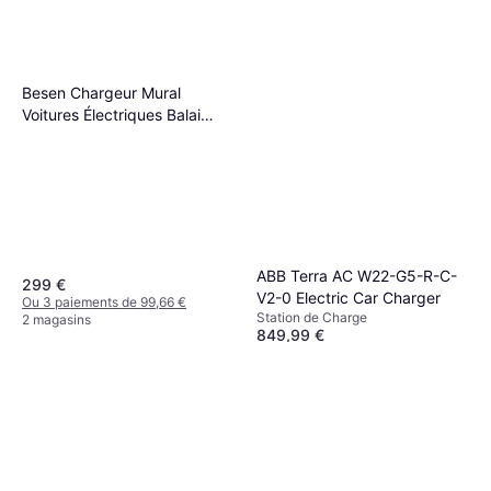
Besen Chargeur Mural
Voitures Électriques Balai
SQ20-22KW-APP
ABB Terra AC W22-G5-R-C-
299 €
V2-0 Electric Car Charger
Ou 3 paiements de 99,66 €
Station de Charge
2 magasins
849,99 €
Ou 3 paiements de 283,33 €
3 magasins