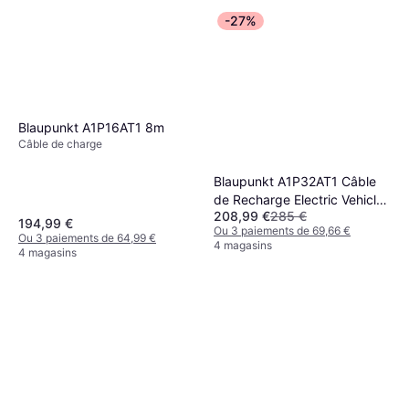
-27%
Blaupunkt A1P16AT1 8m
Câble de charge
Blaupunkt A1P32AT1 Câble
de Recharge Electric Vehicle
208,99 €
285 €
Type12 32A 1PH
194,99 €
Ou 3 paiements de 69,66 €
Ou 3 paiements de 64,99 €
4 magasins
4 magasins