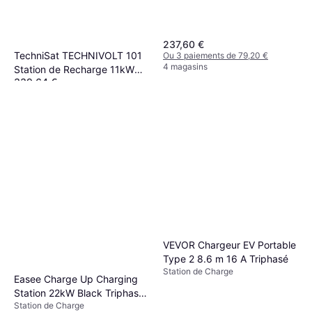
237,60 €
TechniSat TECHNIVOLT 101
Ou 3 paiements de 79,20 €
4 magasins
Station de Recharge 11kW
339,64 €
Triphasé 5m
Ou 3 paiements de 113,21 €
2 magasins
VEVOR Chargeur EV Portable
Type 2 8.6 m 16 A Triphasé
Station de Charge
Easee Charge Up Charging
Station 22kW Black Triphasé,
Station de Charge
Monophasé