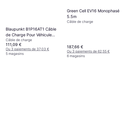
Green Cell EV16 Monophasé
5.5m
Câble de charge
Blaupunkt B1P16AT1 Câble
de Charge Pour Véhicule
Câble de charge
électrique 2 m
111,09 €
187,66 €
Ou 3 paiements de 37,03 €
Ou 3 paiements de 62,55 €
5 magasins
6 magasins