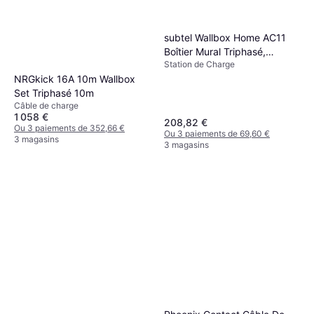
subtel Wallbox Home AC11
Boîtier Mural Triphasé,
Station de Charge
Monophasé 5m
NRGkick 16A 10m Wallbox
Set Triphasé 10m
Câble de charge
1 058 €
208,82 €
Ou 3 paiements de 352,66 €
Ou 3 paiements de 69,60 €
3 magasins
3 magasins