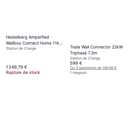
Heidelberg Amperfied
Wallbox Connect Home 11kW
Tesla Wall Connector 22kW
Station de Charge
5m Triphasé
Triphasé 7.3m
Station de Charge
599 €
1 249,79 €
Ou 3 paiements de 199,66 €
Rupture de stock
1 magasin