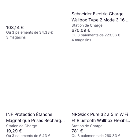
Schneider Electric Charge
Wallbox Type 2 Mode 3 16 A
Station de Charge
11 kW
103,14 €
670,09 €
Ou 3 paiements de 34,38 €
Ou 3 paiements de 223,36 €
3 magasins
4 magasins
INF Protection Étanche
NRGkick Pure 32 a 5 m WiFi
Magnétique Prises Recharge
Et Bluetooth Wallbox Flexible
Station de Charge
Station de Charge
Voitures Électriques Noir
+ Chargement
19,29 €
781 €
Photovoltaïque
Ou 3 paiements de 6,43 €
Ou 3 paiements de 260,33 €