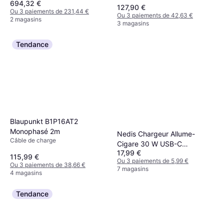
694,32 €
127,90 €
Ou 3 paiements de 231,44 €
Ou 3 paiements de 42,63 €
2 magasins
3 magasins
Tendance
Blaupunkt B1P16AT2
Monophasé 2m
Nedis Chargeur Allume-
Câble de charge
Cigare 30 W USB-C
17,99 €
Rétractable
115,99 €
Ou 3 paiements de 5,99 €
Ou 3 paiements de 38,66 €
7 magasins
4 magasins
Tendance