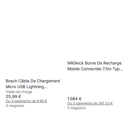
NRGkick Borne De Recharge
Mobile Connectée 7.5m Type
2 2,3 À 22kW
Bosch Câble De Chargement
Micro USB Lightning
Câble de charge
Compatible Avec EBike 2
25,99 €
1 084 €
Ou 3 paiements de 8,66 €
Ou 3 paiements de 361,33 €
4 magasins
5 magasins