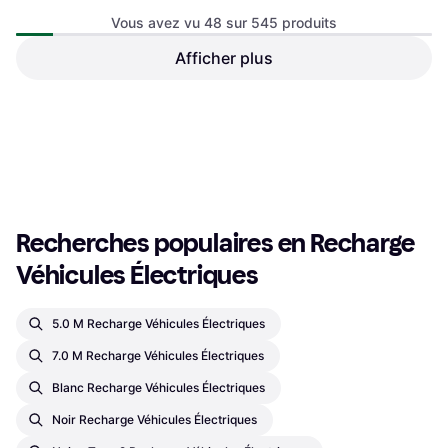
Vous avez vu 48 sur 545 produits
BioLite 12V Car Charger
Afficher plus
Cable Triphasé 3m
Blaupunkt A3P32AT2 Câble
de Charge 8 m
335 €
21,95 €
Ou 3 paiements de 111,66 €
Ou 3 paiements de 7,31 €
3 magasins
4 magasins
1
2
3
...
8
...
12
Recherches populaires en Recharge 
Véhicules Électriques
5.0 M Recharge Véhicules Électriques
7.0 M Recharge Véhicules Électriques
Blanc Recharge Véhicules Électriques
Noir Recharge Véhicules Électriques