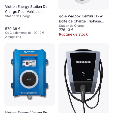
Victron Energy Station De
Charge Pour Vehicule
go-e Wallbox Gemini 11kW
Station de Charge
Electrique NS Blue Triphasé
Boîte de Charge Triphasé
Station de Charge
1.8m
570,38 €
776,13 €
Ou 3 paiements de 190,12 €
Rupture de stock
2 magasins
Victron Energy Victron EV