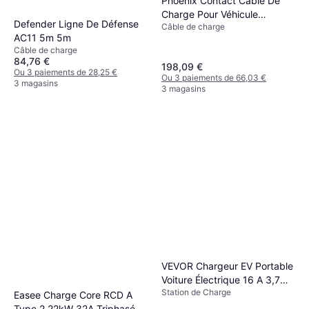
Phoenix Contact Câble De
Charge Pour Véhicule
Defender Ligne De Défense
Câble de charge
Électrique 6.5 m
AC11 5m 5m
Câble de charge
84,76 €
198,09 €
Ou 3 paiements de 28,25 €
Ou 3 paiements de 66,03 €
3 magasins
3 magasins
VEVOR Chargeur EV Portable
Voiture Électrique 16 A 3,7
Station de Charge
kW 8,6 m IEC62196
Easee Charge Core RCD A
Type 2 22kW 32A Triphasé,