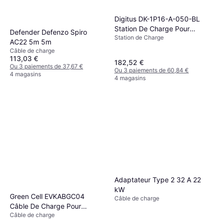
Digitus DK-1P16-A-050-BL
Station De Charge Pour
Defender Defenzo Spiro
Station de Charge
Véhicule Électrique Type 2
AC22 5m 5m
Câble de charge
113,03 €
182,52 €
Ou 3 paiements de 37,67 €
Ou 3 paiements de 60,84 €
4 magasins
4 magasins
Adaptateur Type 2 32 A 22
kW
Green Cell EVKABGC04
Câble de charge
Câble De Charge Pour
Câble de charge
Véhicule Électrique 7 m 5m