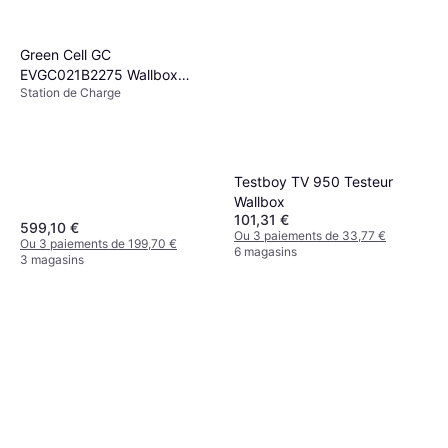
Green Cell GC
EVGC021B2275 Wallbox
Station de Charge
Charge Voiture Électrique
Triphasé
Testboy TV 950 Testeur
Wallbox
101,31 €
599,10 €
Ou 3 paiements de 33,77 €
Ou 3 paiements de 199,70 €
6 magasins
3 magasins