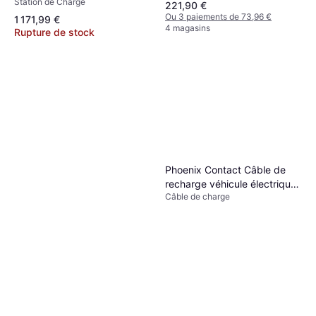
Station de Charge
221,90 €
Ou 3 paiements de 73,96 €
1 171,99 €
4 magasins
Rupture de stock
Phoenix Contact Câble de
recharge véhicule électrique
Câble de charge
4m 22kW Triphasé