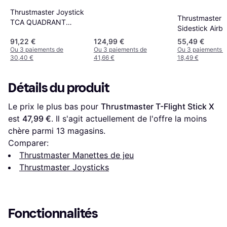
Sim Duo Joystick -
Black/Orange
Thrustmaster Joystick
Thrustmaster 
TCA QUADRANT
Sidestick Airb
ADD-ON AIRBUS
Edition - Black
91,22 €
124,99 €
55,49 €
EDITION Bleu
Ou 3 paiements de
Ou 3 paiements de
Ou 3 paiements 
30,40 €
41,66 €
18,49 €
Détails du produit
Le prix le plus bas pour 
Thrustmaster T-Flight Stick X
est 
47,99 €
. Il s'agit actuellement de l'offre la moins 
chère parmi 
13
 magasins.
Comparer:
Thrustmaster Manettes de jeu
Thrustmaster Joysticks
Fonctionnalités