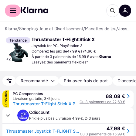
Acheter avec Klarna
Espace entreprises
Klarna
/
Shopping
/
Jeux et Divertissement
/
Manettes de jeu
/
Joysticks
Thrustmaster T-Flight Stick X
Tendance
Joystick for PC, PlayStation 3
Comparez les prix de
47,99 €
à
74,66 €
À partir de 3 paiements de 15,99 € avec
+
2
Essayez des paiements flexibles*
Recommandé
Prix avec frais de port
D'occasio
SPONSORISÉ
PC Componentes
68,08 €
Livraison gratuite
,
3-5 jours
Ou 3 paiements de 22,69 €
Thrustmaster T-Flight Stick X PC/PS3
Cdiscount
·
Prix le plus bas
Livraison 4,99 €
,
2-3 jours
47,99 €
Thrustmaster Joystick T-FLIGHT STICK X - PC / PS3 - Noir
Ou 3 paiements de 15,99 €