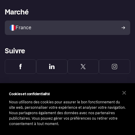
Support Marchand
Portail développeurs
L'appli shopping de Klarna
Paramètres de confidentialité
Portail Marchand
Statut opérationnel
Marché
Explorez les magasins
Votre droit de rétractation
Vendre avec Klarna
Plateformes et partenaires
Politique de protection de
l’acheteur Klarna
France
Suivre
Cookies et confidentialité
Nous utilisons des cookies pour assurer le bon fonctionnement du
site web, personnaliser votre expérience et analyser votre navigation.
Nous partageons également des données avec nos partenaires
publicitaires. Vous pouvez gérer vos préférences ou retirer votre
consentement à tout moment.