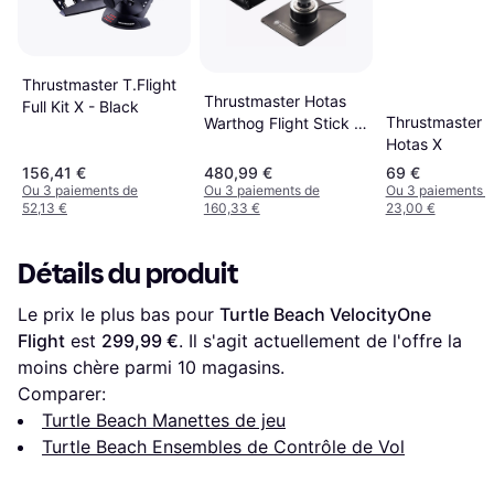
Thrustmaster T.Flight
Thrustmaster Hotas
Full Kit X - Black
Thrustmaster T
Warthog Flight Stick +
Hotas X
Throttle - Black
156,41 €
480,99 €
69 €
Ou 3 paiements de
Ou 3 paiements de
Ou 3 paiements 
52,13 €
160,33 €
23,00 €
Détails du produit
Le prix le plus bas pour 
Turtle Beach VelocityOne 
Flight
 est 
299,99 €
. Il s'agit actuellement de l'offre la 
moins chère parmi 
10
 magasins.
Comparer:
Turtle Beach Manettes de jeu
Turtle Beach Ensembles de Contrôle de Vol