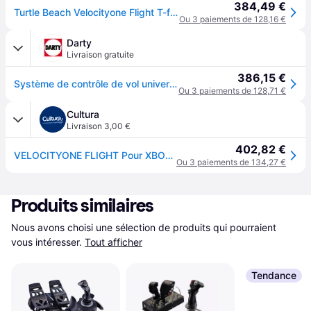
384,49 €
Turtle Beach Velocityone Flight T-flight Stick Argenté
Ou 3 paiements de 128,16 €
Darty
Livraison gratuite
386,15 €
Système de contrôle de vol universel Velocity One Flight Noir pour Xbox et PC
Ou 3 paiements de 128,71 €
Cultura
Livraison 3,00 €
402,82 €
VELOCITYONE FLIGHT Pour XBOX et PC
Ou 3 paiements de 134,27 €
Produits similaires
Nous avons choisi une sélection de produits qui pourraient 
vous intéresser.
Tout afficher
Tendance