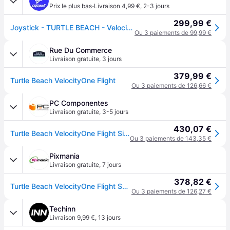
·
Prix le plus bas
Livraison 4,99 €
,
2-3 jours
299,99 €
Joystick - TURTLE BEACH - VelocityOne Flight - TBS-0715-02 - Noir
Ou 3 paiements de 99,99 €
Rue Du Commerce
Livraison gratuite
,
3 jours
379,99 €
Turtle Beach VelocityOne Flight
Ou 3 paiements de 126,66 €
PC Componentes
Livraison gratuite
,
3-5 jours
430,07 €
Turtle Beach VelocityOne Flight Simulator FR
Ou 3 paiements de 143,35 €
Pixmania
Livraison gratuite
,
7 jours
378,82 €
Turtle Beach VelocityOne Flight Système de contrôle universel pour Xbox Series X|S & Xbox One | Windows 10/11 - Neuf - Noir
Ou 3 paiements de 126,27 €
Techinn
Livraison 9,99 €
,
13 jours