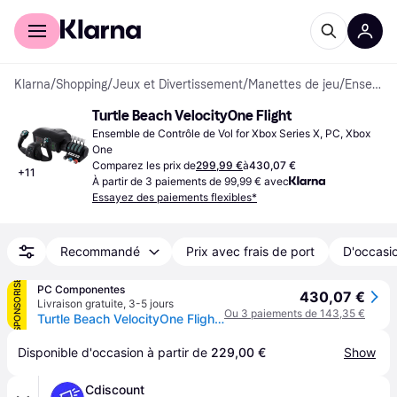
Acheter avec Klarna
Espace entreprises
Klarna
/
Shopping
/
Jeux et Divertissement
/
Manettes de jeu
/
Ensembles de Contrôle de Vol
Turtle Beach VelocityOne Flight
Ensemble de Contrôle de Vol for Xbox Series X, PC, Xbox 
One
Comparez les prix de
299,99 €
à
430,07 €
+
11
À partir de 3 paiements de 99,99 € avec
Essayez des paiements flexibles*
Recommandé
Prix avec frais de port
D'occasio
SPONSORISÉ
PC Componentes
430,07 €
Livraison gratuite
,
3-5 jours
Ou 3 paiements de 143,35 €
Turtle Beach VelocityOne Flight Simulator FR
Disponible d'occasion à partir de 
229,00 €
Show
Cdiscount