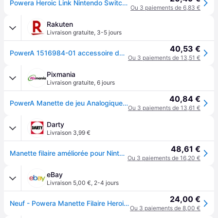
Powera Heroic Link Nintendo Switch Controller Doré
Ou 3 paiements de 6,83 €
Rakuten
Livraison gratuite
,
3-5 jours
40,53 €
PowerA 1516984-01 accessoire de jeux vidéo Vert, Blanc USB Manette de jeu Analogique Nintendo Switch
Ou 3 paiements de 13,51 €
Pixmania
Livraison gratuite
,
6 jours
40,84 €
PowerA Manette de jeu Analogique Nintendo Switch, Vert, Blanc - Neuf
Ou 3 paiements de 13,61 €
Darty
Livraison 3,99 €
48,61 €
Manette filaire améliorée pour Nintendo Switch Edition Heroic Link
Ou 3 paiements de 16,20 €
eBay
Livraison 5,00 €
,
2-4 jours
24,00 €
Neuf - Powera Manette Filaire Heroic Link Zelda Verte Nintendo Switch Et Oled
Ou 3 paiements de 8,00 €