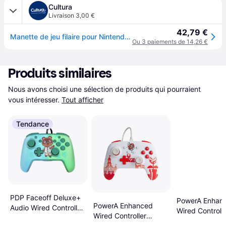
Cultura
Livraison 3,00 €
42,79 €
Manette de jeu filaire pour Nintendo Switch, Nintendo Switch OLED - Heroic Link
Ou 3 paiements de 14,26 €
Produits similaires
Nous avons choisi une sélection de produits qui pourraient 
vous intéresser.
Tout afficher
Tendance
PDP Faceoff Deluxe+
PowerA Enhan
PowerA Enhanced
Audio Wired Controller
Wired Controll
Wired Controller
- Animal Crossing Tom
(Nintendo Swit
Nintendo Switch–