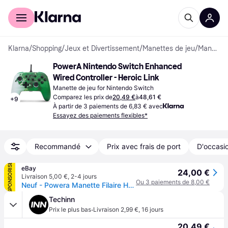
Acheter avec Klarna
Espace entreprises
Klarna
/
Shopping
/
Jeux et Divertissement
/
Manettes de jeu
/
Manettes de jeu
PowerA Nintendo Switch Enhanced 
Wired Controller - Heroic Link
Manette de jeu for Nintendo Switch
Comparez les prix de
20,49 €
à
48,61 €
+
9
À partir de 3 paiements de 6,83 € avec
Essayez des paiements flexibles*
Recommandé
Prix avec frais de port
D'occasio
SPONSORISÉ
eBay
24,00 €
Livraison 5,00 €
,
2-4 jours
Ou 3 paiements de 8,00 €
Neuf - Powera Manette Filaire Heroic Link Zelda Verte Nintendo Switch Et Oled
Techinn
·
Prix le plus bas
Livraison 2,99 €
,
16 jours
20,49 €