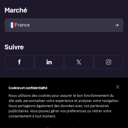
L'appli shopping de Klarna
Paramètres de confidentialité
Portail Marchand
Statut opérationnel
Marché
Explorez les magasins
Votre droit de rétractation
Vendre avec Klarna
Plateformes et partenaires
Politique de protection de
l’acheteur Klarna
France
Suivre
Cookies et confidentialité
Nous utilisons des cookies pour assurer le bon fonctionnement du
site web, personnaliser votre expérience et analyser votre navigation.
Nous partageons également des données avec nos partenaires
publicitaires. Vous pouvez gérer vos préférences ou retirer votre
consentement à tout moment.