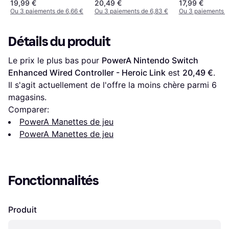
Nook
19,99 €
20,49 €
17,99 €
Mario Pop Art
Mario Red/White
Ou 3 paiements de 6,66 €
Ou 3 paiements de 6,83 €
Ou 3 paiements d
Détails du produit
Le prix le plus bas pour 
PowerA Nintendo Switch 
Enhanced Wired Controller - Heroic Link
 est 
20,49 €
. 
Il s'agit actuellement de l'offre la moins chère parmi 
6
magasins.
Comparer:
PowerA Manettes de jeu
PowerA Manettes de jeu
Fonctionnalités
Produit