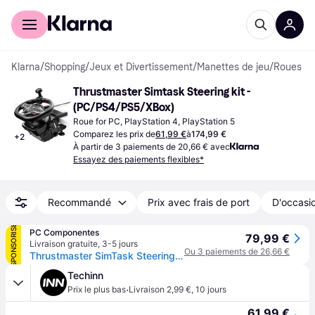
Acheter avec Klarna
Espace entreprises
Klarna
/
Shopping
/
Jeux et Divertissement
/
Manettes de jeu
/
Roues
Thrustmaster Simtask Steering kit - 
(PC/PS4/PS5/XBox)
Roue for PC, PlayStation 4, PlayStation 5
Comparez les prix de
61,99 €
à
174,99 €
+
2
À partir de 3 paiements de 20,66 € avec
Essayez des paiements flexibles*
Recommandé
Prix avec frais de port
D'occasio
SPONSORISÉ
PC Componentes
79,99 €
Livraison gratuite
,
3-5 jours
Ou 3 paiements de 26,66 €
Thrustmaster SimTask Steering Kit, Support De Volant Racing Et Boule De Manœuvre Pour Conduite De Poids Lourds, Compatible T128 & T248
Techinn
·
Prix le plus bas
Livraison 2,99 €
,
10 jours
61,99 €