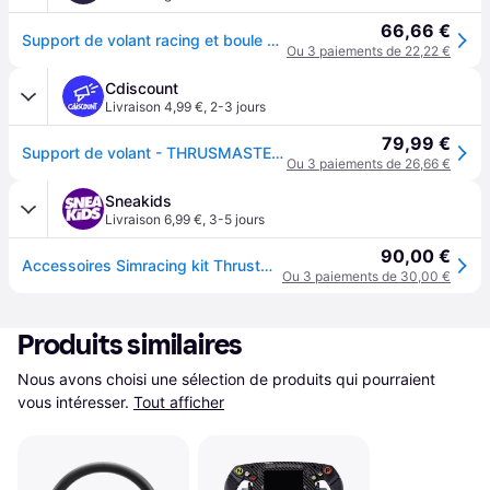
66,66 €
Support de volant racing et boule de manouvre pour conduite de poids lourds Thrustmaster SimTask Noir
Ou 3 paiements de 22,22 €
Cdiscount
Livraison 4,99 €
,
2-3 jours
79,99 €
Support de volant - THRUSMASTER - SimTask Steering Kit + boule de manœuvre - Noir - Compatible T128 & T248 4060302
Ou 3 paiements de 26,66 €
Sneakids
Livraison 6,99 €
,
3-5 jours
90,00 €
Accessoires Simracing kit ThrustMaster SimTask Steering - Noir
Ou 3 paiements de 30,00 €
Produits similaires
Nous avons choisi une sélection de produits qui pourraient 
vous intéresser.
Tout afficher