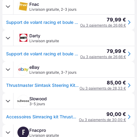
Fnac
Livraison gratuite
,
2-3 jours
79,99 €
Support de volant racing et boule de manouvre pour conduite de poids lourds Thrustmaster SimTask Noir
Ou 3 paiements de 26,66 €
Darty
Livraison gratuite
79,99 €
Support de volant racing et boule de manouvre pour conduite de poids lourds SimTask Noir
Ou 3 paiements de 26,66 €
eBay
Livraison gratuite
,
3-7 jours
85,00 €
Thrustmaster Simtask Steering Kit – Support De Volant Et Pommeau Pour Simulateur
Ou 3 paiements de 28,33 €
Slowood
3-5 jours
90,00 €
Accessoires Simracing kit ThrustMaster SimTask Steering - Noir
Ou 3 paiements de 30,00 €
Fnacpro
F
Livraison gratuite