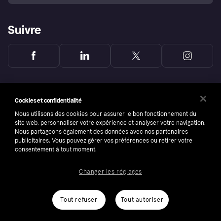
Suivre
Cookies et confidentialité
Nous utilisons des cookies pour assurer le bon fonctionnement du
site web, personnaliser votre expérience et analyser votre navigation.
Nous partageons également des données avec nos partenaires
publicitaires. Vous pouvez gérer vos préférences ou retirer votre
consentement à tout moment.
Changer les réglages
Copyright © 2005-2026 Klarna Bank AB (publ). Headquarters: Stockholm, Sweden. All
rights reserved. Klarna Bank AB (publ). Sveavägen 46, 111 34 Stockholm. Organization
number: 556737-0431
Tout refuser
Tout autoriser
Conditions
Cookies
Klarna.com