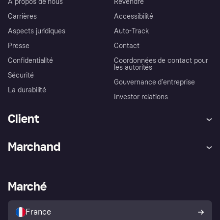
À propos de nous
Revendre
Carrières
Accessibilité
Aspects juridiques
Auto-Track
Presse
Contact
Confidentialité
Coordonnées de contact pour
les autorités
Sécurité
Gouvernance d’entreprise
La durabilité
Investor relations
Client
Aide
Réclamations
Marchand
Login
Protection contre la fraude
Support Marchand
Portail développeurs
L'appli shopping de Klarna
Paramètres de confidentialité
Portail Marchand
Statut opérationnel
Marché
Explorez les magasins
Votre droit de rétractation
Vendre avec Klarna
Plateformes et partenaires
Politique de protection de
l’acheteur Klarna
France