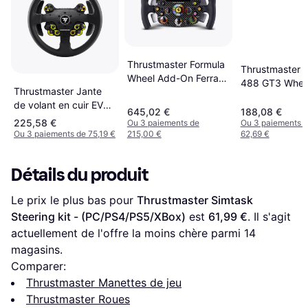
Thrustmaster Formula
Thrustmaster F
Wheel Add-On Ferrari
488 GT3 Whee
Thrustmaster Jante
SF1000 Edition
(Black)
de volant en cuir EVO
645,02 €
188,08 €
Racing 32R pour
225,58 €
Ou 3 paiements de
Ou 3 paiements 
bases
Ou 3 paiements de 75,19 €
215,00 €
62,69 €
Détails du produit
Le prix le plus bas pour 
Thrustmaster Simtask 
Steering kit - (PC/PS4/PS5/XBox)
 est 
61,99 €
. Il s'agit 
actuellement de l'offre la moins chère parmi 
14
magasins.
Comparer:
Thrustmaster Manettes de jeu
Thrustmaster Roues