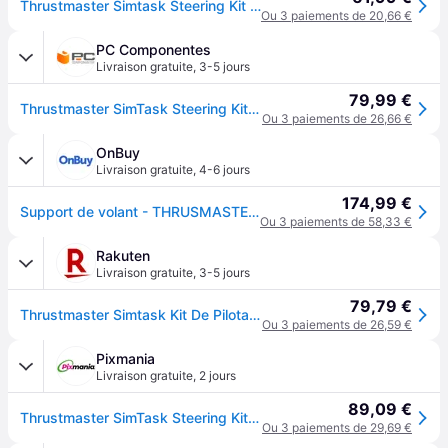
Thrustmaster Simtask Steering Kit Steering Wheel Support Argenté
Ou 3 paiements de 20,66 €
PC Componentes
Livraison gratuite
,
3-5 jours
79,99 €
Thrustmaster SimTask Steering Kit, Support De Volant Racing Et Boule De Manœuvre Pour Conduite De Poids Lourds, Compatible T128 & T248
Ou 3 paiements de 26,66 €
OnBuy
Livraison gratuite
,
4-6 jours
174,99 €
Support de volant - THRUSMASTER - SimTask Steering Kit + boule de manœuvre - Noir - Compatible T128 & T248 4060302
Ou 3 paiements de 58,33 €
Rakuten
Livraison gratuite
,
3-5 jours
79,79 €
Thrustmaster Simtask Kit De Pilotage Pc / Xbox, Ps5
Ou 3 paiements de 26,59 €
Pixmania
Livraison gratuite
,
2 jours
89,09 €
Thrustmaster SimTask Steering Kit, Support De Volant Racing Et Boule De Manœuvre Pour Conduite De Poids Lourds, Compatible T128 & T248 - Neuf - Gris
Ou 3 paiements de 29,69 €