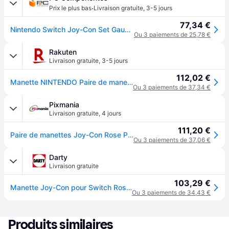
·
Prix le plus bas
Livraison gratuite
,
3-5 jours
77,34 €
Nintendo Switch Joy-Con Set Gauche/Droite Rose
Ou 3 paiements de 25,78 €
Rakuten
Livraison gratuite
,
3-5 jours
112,02 €
Manette NINTENDO Paire de manettes Joy-Con rose pastel
Ou 3 paiements de 37,34 €
Pixmania
Livraison gratuite
,
4 jours
111,20 €
Paire de manettes Joy-Con Rose Pastel pour Nintendo Switch - Neuf
Ou 3 paiements de 37,06 €
Darty
Livraison gratuite
103,29 €
Manette Joy-Con pour Switch Rose pastel
Ou 3 paiements de 34,43 €
Produits similaires