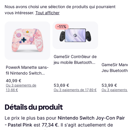
Nous avons choisi une sélection de produits qui pourraient 
vous intéresser.
Tout afficher
-11%
GameSir Contrôleur de
jeu mobile Bluetooth
GameSir Manet
PowerA Manette sans-
G8 Plus, compatible
Jeu Bluetooth S
fil Nintendo Switch
avec Switch, iOS,
Cyclone 2
Peach Rose
Android, tablette, PC
40,99 €
53,69 €
53,99 €
Ou 3 paiements de
13,66 €
Ou 3 paiements de 17,89 €
Ou 3 paiements d
Détails du produit
Le prix le plus bas pour 
Nintendo Switch Joy-Con Pair 
- Pastel Pink
 est 
77,34 €
. Il s'agit actuellement de 