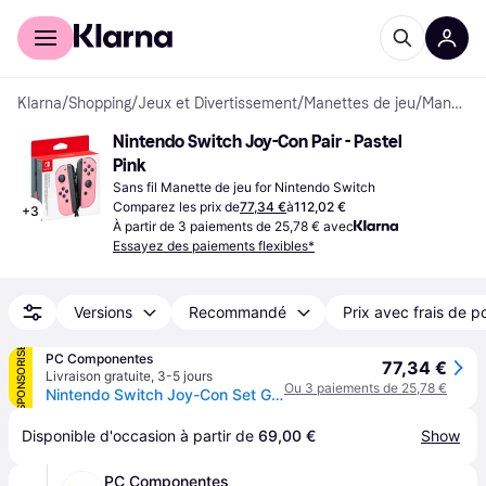
Acheter avec Klarna
Espace entreprises
Klarna
/
Shopping
/
Jeux et Divertissement
/
Manettes de jeu
/
Manettes de jeu
Nintendo Switch Joy-Con Pair - Pastel 
Pink
Sans fil Manette de jeu for Nintendo Switch
Comparez les prix de
77,34 €
à
112,02 €
+
3
À partir de 3 paiements de 25,78 € avec
Essayez des paiements flexibles*
Versions
Recommandé
Prix avec frais de p
SPONSORISÉ
PC Componentes
77,34 €
Livraison gratuite
,
3-5 jours
Ou 3 paiements de 25,78 €
Nintendo Switch Joy-Con Set Gauche/Droite Rose
Disponible d'occasion à partir de 
69,00 €
Show
PC Componentes