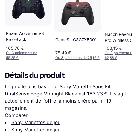
Razer Wolverine V3
Nacon Revolut
Pro -Black
GameSir GSG7XB001
Pro Wireless Co
- Black/White
165,76 €
193,15 €
75,49 €
Ou 3 paiements de
Ou 3 paiements 
55,25 €
Ou 3 paiements de 25,16 €
62,88 €
Détails du produit
Le prix le plus bas pour 
Sony Manette Sans Fil 
DualSense Edge Midnight Black
 est 
183,23 €
. Il s'agit 
actuellement de l'offre la moins chère parmi 
19
magasins.
Comparer:
Sony Manettes de jeu
Sony Manettes de jeu