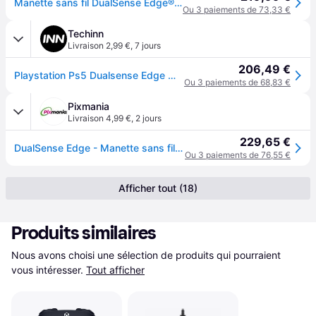
Manette sans fil DualSense Edge® - Midnight Black
Ou 3 paiements de 73,33 €
Techinn
Livraison 2,99 €
,
7 jours
206,49 €
Playstation Ps5 Dualsense Edge Wireless Controller Noir
Ou 3 paiements de 68,83 €
Pixmania
Livraison 4,99 €
,
2 jours
229,65 €
DualSense Edge - Manette sans fil, noir minuit (PS5) - Neuf - Noir
Ou 3 paiements de 76,55 €
Afficher tout (18)
Produits similaires
Nous avons choisi une sélection de produits qui pourraient 
vous intéresser.
Tout afficher