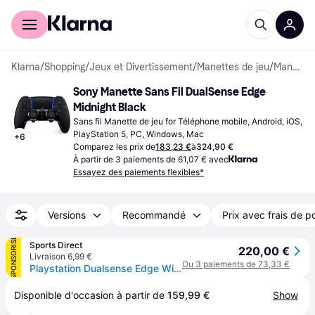
Acheter avec Klarna
Espace entreprises
Klarna
/
Shopping
/
Jeux et Divertissement
/
Manettes de jeu
/
Manettes de jeu
Sony Manette Sans Fil DualSense Edge 
Midnight Black
Sans fil Manette de jeu for Téléphone mobile, Android, iOS, 
PlayStation 5, PC, Windows, Mac
+
6
Comparez les prix de
183,23 €
à
324,90 €
À partir de 3 paiements de 61,07 € avec
Essayez des paiements flexibles*
Versions
Recommandé
Prix avec frais de p
SPONSORISÉ
Sports Direct
220,00 €
Livraison 6,99 €
Ou 3 paiements de 73,33 €
Playstation Dualsense Edge Wireless Controller – Midnight Black - Noir Minuit
Disponible d'occasion à partir de 
159,99 €
Show