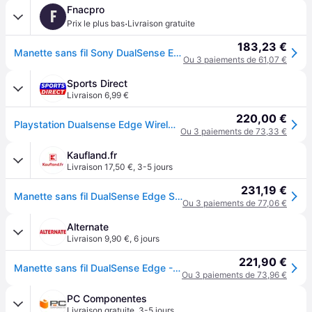
Fnacpro
F
·
Prix le plus bas
Livraison gratuite
183,23 €
Manette sans fil Sony DualSense Edge noir minuit pour PS5
Ou 3 paiements de 61,07 €
Sports Direct
Livraison 6,99 €
220,00 €
Playstation Dualsense Edge Wireless Controller – Midnight Black - Noir Minuit
Ou 3 paiements de 73,33 €
Kaufland.fr
Livraison 17,50 €
,
3-5 jours
231,19 €
Manette sans fil DualSense Edge SONY Noir Minuit
Ou 3 paiements de 77,06 €
Alternate
Livraison 9,90 €
,
6 jours
221,90 €
Manette sans fil DualSense Edge - Noir nuit, Manette de jeu
Ou 3 paiements de 73,96 €
PC Componentes
Livraison gratuite
,
3-5 jours