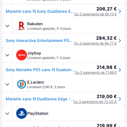
206,27 €
Manette sans fil Sony DualSense Edge pour PS5 Noir minuit
Ou 3 paiements de 68,75 €
Rakuten
Livraison gratuite
,
3-5 jours
284,32 €
Sony Interactive Entertainment PS719593263 accessoire de jeux vidéo Noir Bluetooth/USB Manette de jeu Numérique PS5
Ou 3 paiements de 94,77 €
Joybuy
Livraison gratuite
,
1-2 jours
214,98 €
Sony Manette PS5 sans fil Dualsense Edge - Midnight Black
Ou 3 paiements de 71,66 €
E.Leclerc
Livraison 5,90 €
,
2 jours
219,00 €
Manette sans fil DualSense Edge - Midnight Black (PS5)
Ou 3 paiements de 73,00 €
PlayStation
219,99 €