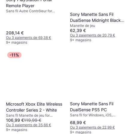
Remote Player
Sans fil Autre Contrôleur for
Sony Manette Sans Fil
Playstation Portal, PlayStation 5
DualSense Midnight Black
Manette de jeu
PS5
62,39 €
208,14 €
Ou 3 paiements de 20,79 €
Ou 3 paiements de 69,38 €
9+ magasins
9+ magasins
-11%
Sony Manette Sans Fil
Microsoft Xbox Elite Wireless
DualSense PS5 PC
Controller Series 2 - White
Sans fil for Windows, iOS,
Sans fil Manette de jeu for
PlayStation 5, PlayStation 4, Mac,
106,99 €
119,99 €
Android, Xbox Series X, Xbox One,
68,99 €
Android, PC
PC, iOS
Ou 3 paiements de 35,66 €
Ou 3 paiements de 22,99 €
9+ magasins
9+ magasins