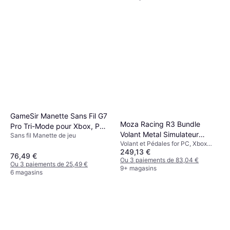
GameSir Manette Sans Fil G7
Moza Racing R3 Bundle
Pro Tri-Mode pour Xbox, PC
Volant Metal Simulateur
Sans fil Manette de jeu
et Mobile - Blanc Mécanique
Volant et Pédales for PC, Xbox
Course
249,13 €
Series S, Xbox One, Xbox Series X
76,49 €
Ou 3 paiements de 83,04 €
Ou 3 paiements de 25,49 €
9+ magasins
6 magasins