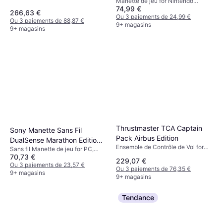
Manette de jeu for Nintendo
Light Green
74,99 €
Switch 2
266,63 €
Ou 3 paiements de 24,99 €
Ou 3 paiements de 88,87 €
9+ magasins
9+ magasins
Thrustmaster TCA Captain
Sony Manette Sans Fil
Pack Airbus Edition
DualSense Marathon Edition
Ensemble de Contrôle de Vol for
Sans fil Manette de jeu for PC,
Limitée PS5
Xbox Series X, Xbox Series S, PC
70,73 €
Téléphone mobile, PlayStation 5,
229,07 €
Mac
Ou 3 paiements de 23,57 €
Ou 3 paiements de 76,35 €
9+ magasins
9+ magasins
Tendance