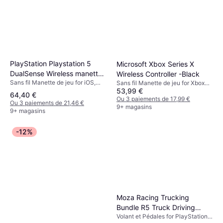
PlayStation Playstation 5
Microsoft Xbox Series X
DualSense Wireless manette
Wireless Controller -Black
Sans fil Manette de jeu for iOS,
Sans fil Manette de jeu for Xbox
007 First Light Limited
53,99 €
PC, Android, PlayStation 5, Mac
Series X, PC, Xbox One
Edition
64,40 €
Ou 3 paiements de 17,99 €
Ou 3 paiements de 21,46 €
9+ magasins
9+ magasins
-12%
Moza Racing Trucking
Bundle R5 Truck Driving
Volant et Pédales for PlayStation
Bundle