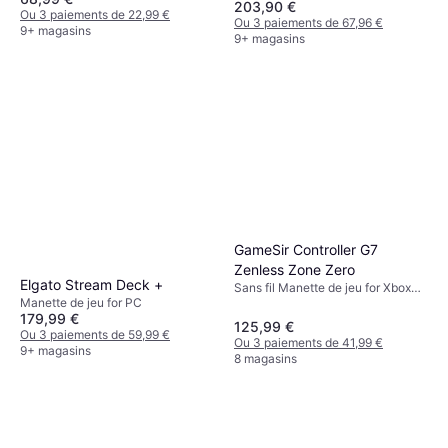
203,90 €
PlayStation 5, Mac
Ou 3 paiements de 22,99 €
Ou 3 paiements de 67,96 €
9+ magasins
9+ magasins
GameSir Controller G7
Zenless Zone Zero
Elgato Stream Deck +
Sans fil Manette de jeu for Xbox
Manette de jeu for PC
One
179,99 €
125,99 €
Ou 3 paiements de 59,99 €
Ou 3 paiements de 41,99 €
9+ magasins
8 magasins