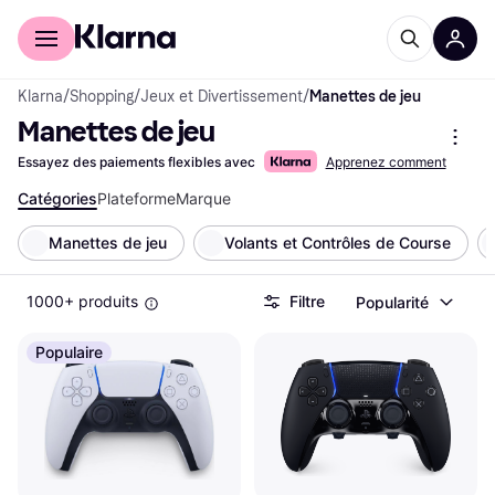
Acheter avec Klarna
Espace entreprises
Klarna
/
Shopping
/
Jeux et Divertissement
/
Manettes de jeu
Manettes de jeu
Essayez des paiements flexibles avec
Apprenez comment
Catégories
Plateforme
Marque
Manettes de jeu
Volants et Contrôles de Course
1000+ produits
Filtre
Popularité
Populaire