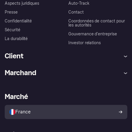
Aspects juridiques
Auto-Track
Presse
Contact
Confidentialité
Coordonnées de contact pour
les autorités
Sécurité
Gouvernance d’entreprise
La durabilité
Investor relations
Client
Aide
Réclamations
Marchand
Login
Protection contre la fraude
Support Marchand
Portail développeurs
L'appli shopping de Klarna
Paramètres de confidentialité
Portail Marchand
Statut opérationnel
Marché
Explorez les magasins
Votre droit de rétractation
Vendre avec Klarna
Plateformes et partenaires
Politique de protection de
l’acheteur Klarna
France