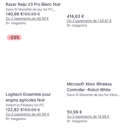
3, PlayStation 4, PC
Razer Raiju V3 Pro Blanc Noir
Sans fil Manette de jeu for PC,
140,98 €
159,99 €
PlayStation 5
416,63 €
Ou 3 paiements de 46,99 €
Ou 3 paiements de 138,87 €
9+ magasins
9+ magasins
-23%
Microsoft Xbox Wireless
Controller -Robot White
Logitech Ensemble pour
Sans fil Manette de jeu for Xbox
Series X, Android, PC, Xbox One,
engins agricoles Noir
Xbox Series S
Volant et Pédales for PC
122,82 €
159,90 €
50,99 €
Ou 3 paiements de 40,94 €
Ou 3 paiements de 16,99 €
9+ magasins
9+ magasins