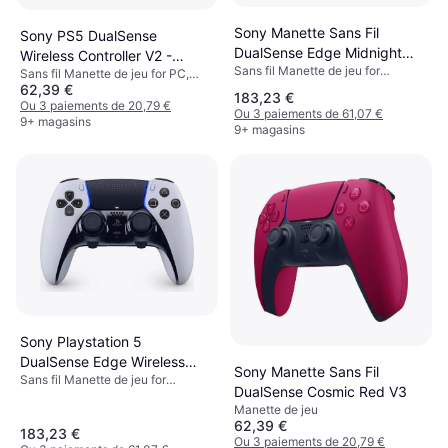
Sony Manette Sans Fil
Sony PS5 DualSense
DualSense Edge Midnight
Wireless Controller V2 -
Sans fil Manette de jeu for
Black
Sans fil Manette de jeu for PC,
White/Black
Téléphone mobile, Android, iOS,
62,39 €
Téléphone mobile, Android, iOS,
183,23 €
PlayStation 5, PC, Windows, Mac
Windows, PlayStation 5, Mac
Ou 3 paiements de 20,79 €
Ou 3 paiements de 61,07 €
9+ magasins
9+ magasins
Sony Playstation 5
DualSense Edge Wireless
Sony Manette Sans Fil
Sans fil Manette de jeu for
Controller - White
DualSense Cosmic Red V3
Android, iOS, PlayStation 5, PC,
Manette de jeu
Windows, Mac
62,39 €
183,23 €
Ou 3 paiements de 20,79 €