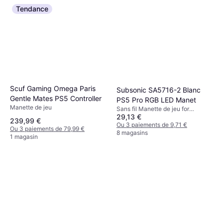
Tendance
Scuf Gaming Omega Paris
Subsonic SA5716-2 Blanc
Gentle Mates PS5 Controller
PS5 Pro RGB LED Manet
Manette de jeu
Sans fil Manette de jeu for
29,13 €
PlayStation 5
239,99 €
Ou 3 paiements de 9,71 €
Ou 3 paiements de 79,99 €
8 magasins
1 magasin