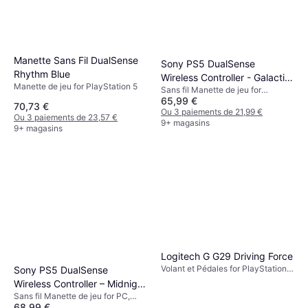
Manette Sans Fil DualSense
Sony PS5 DualSense
Rhythm Blue
Wireless Controller - Galactic
Manette de jeu for PlayStation 5
Sans fil Manette de jeu for
Purple
65,99 €
PlayStation 5
70,73 €
Ou 3 paiements de 21,99 €
Ou 3 paiements de 23,57 €
9+ magasins
9+ magasins
Logitech G G29 Driving Force
Volant et Pédales for PlayStation
Sony PS5 DualSense
3, PlayStation 4, PlayStation 5, PC
Wireless Controller – Midnight
Sans fil Manette de jeu for PC,
Black
68,99 €
Téléphone mobile, Android, iOS,