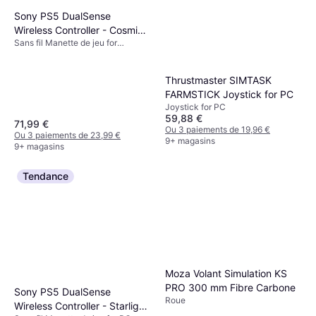
Sony PS5 DualSense
Wireless Controller - Cosmic
Sans fil Manette de jeu for
Red
PlayStation 5
Thrustmaster SIMTASK
FARMSTICK Joystick for PC
Joystick for PC
59,88 €
71,99 €
Ou 3 paiements de 19,96 €
Ou 3 paiements de 23,99 €
9+ magasins
9+ magasins
Tendance
Moza Volant Simulation KS
PRO 300 mm Fibre Carbone
Sony PS5 DualSense
Roue
Wireless Controller - Starlight