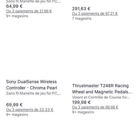
Sans fil Manette de jeu for PC,
Blue
64,99 €
Android, iOS, PlayStation 5, Mac
291,63 €
Ou 3 paiements de 21,66 €
Ou 3 paiements de 97,21 €
9+ magasins
7 magasins
Sony DualSense Wireless
Thrustmaster T248R Racing
Controller - Chroma Pearl
Wheel and Magnetic Pedals
Sans fil Manette de jeu for PC,
Volant et Contrôle de Course for
PS5/PS4/PC - Black
Android, iOS, Windows,
199,98 €
PC, PlayStation 5, PlayStation 4
PlayStation 4, PlayStation 5, Mac
69,99 €
Ou 3 paiements de 66,66 €
Ou 3 paiements de 23,33 €
9+ magasins
9+ magasins