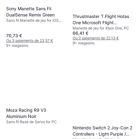
Sony Manette Sans Fil
DualSense Remix Green
Thrustmaster T.Flight Hotas
Sans fil Manette de jeu for iOS,
One Microsoft Flight
PC, Android, PlayStation 5, Mac
Manette de jeu for Xbox One, PC
Simulator Edition
66,41 €
70,73 €
Ou 3 paiements de 22,13 €
Ou 3 paiements de 23,57 €
9+ magasins
9+ magasins
Moza Racing R9 V3
Aluminium Noir
Sans fil Base de Servo for PC
Nintendo Switch 2 Joy-Con 2
Controllers - Light Purple /