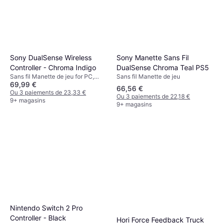
Sony Manette Sans Fil
Sony DualSense Wireless
DualSense Chroma Teal PS5
Controller - Chroma Indigo
Sans fil Manette de jeu
Sans fil Manette de jeu for PC,
69,99 €
Mac, PlayStation 5, PlayStation 4
66,56 €
Ou 3 paiements de 23,33 €
Ou 3 paiements de 22,18 €
9+ magasins
9+ magasins
Nintendo Switch 2 Pro
Controller - Black
Hori Force Feedback Truck