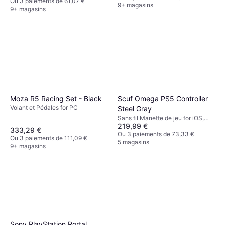
Ou 3 paiements de 61,07 €
9+ magasins
9+ magasins
Moza R5 Racing Set - Black
Scuf Omega PS5 Controller
Volant et Pédales for PC
Steel Gray
Sans fil Manette de jeu for iOS,
219,99 €
PC, Android, PlayStation 5
333,29 €
Ou 3 paiements de 73,33 €
Ou 3 paiements de 111,09 €
5 magasins
9+ magasins
Sony PlayStation Portal