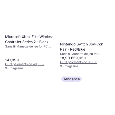
Microsoft Xbox Elite Wireless
Controller Series 2 - Black
Nintendo Switch Joy-Con
Sans fil Manette de jeu for PC,
Pair - Red/Blue
Xbox One, Xbox Series X
Sans fil Manette de jeu for
18,90 €
59,95 €
Nintendo Switch
147,99 €
Ou 3 paiements de 6,30 €
Ou 3 paiements de 49,33 €
9+ magasins
9+ magasins
Tendance