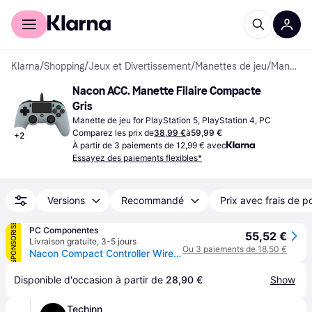
Acheter avec Klarna
Espace entreprises
Klarna
/
Shopping
/
Jeux et Divertissement
/
Manettes de jeu
/
Manettes de jeu
Nacon ACC. Manette Filaire Compacte 
Gris
Manette de jeu for PlayStation 5, PlayStation 4, PC
Comparez les prix de
38,99 €
à
59,99 €
+
2
À partir de 3 paiements de 12,99 € avec
Essayez des paiements flexibles*
Versions
Recommandé
Prix avec frais de p
SPONSORISÉ
PC Componentes
55,52 €
Livraison gratuite
,
3-5 jours
Ou 3 paiements de 18,50 €
Nacon Compact Controller Wired pour PS4/PC Gris
Disponible d'occasion à partir de 
28,90 €
Show
Techinn