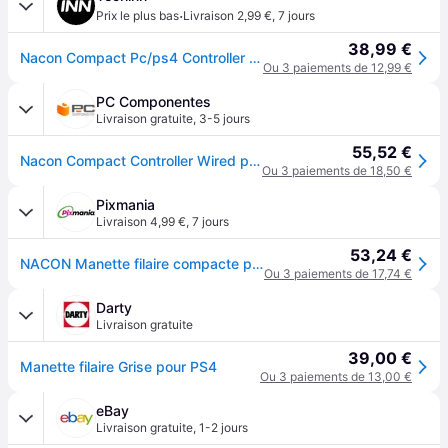
·
Prix le plus bas
Livraison 2,99 €
,
7 jours
38,99 €
Nacon Compact Pc/ps4 Controller Gris
Ou 3 paiements de 12,99 €
PC Componentes
Livraison gratuite
,
3-5 jours
55,52 €
Nacon Compact Controller Wired pour PS4/PC Gris
Ou 3 paiements de 18,50 €
Pixmania
Livraison 4,99 €
,
7 jours
53,24 €
NACON Manette filaire compacte pour Playstation 4 - Neuf - Gris
Ou 3 paiements de 17,74 €
Darty
Livraison gratuite
39,00 €
Manette filaire Grise pour PS4
Ou 3 paiements de 13,00 €
eBay
Livraison gratuite
,
1-2 jours