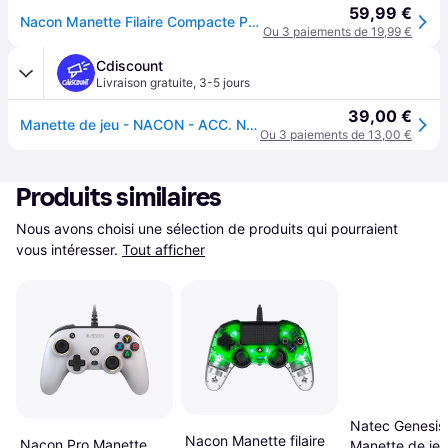
59,99 €
Nacon Manette Filaire Compacte Ps4 Compatible Pc Gris Contrôleur Gaming
Ou 3 paiements de 19,99 €
Cdiscount
Livraison gratuite
,
3-5 jours
39,00 €
Manette de jeu - NACON - ACC. NACON Manette Filaire Compacte - Filaire - Compatible PS4 - Gris
Ou 3 paiements de 13,00 €
Produits similaires
Nous avons choisi une sélection de produits qui pourraient 
vous intéresser.
Tout afficher
Natec Genesis
Nacon Manette filaire
Nacon Pro Manette
Manette de jeu 