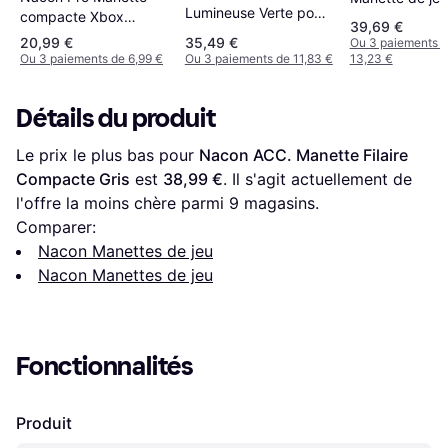
Lumineuse Verte pour
compacte Xbox
PV65 PS3/PC
39,69 €
PS4
Series/Xbox/PC Blanc
20,99 €
35,49 €
Ou 3 paiements 
Ou 3 paiements de 6,99 €
Ou 3 paiements de 11,83 €
13,23 €
Détails du produit
Le prix le plus bas pour 
Nacon ACC. Manette Filaire 
Compacte Gris
 est 
38,99 €
. Il s'agit actuellement de 
l'offre la moins chère parmi 
9
 magasins.
Comparer:
Nacon Manettes de jeu
Nacon Manettes de jeu
Fonctionnalités
Produit