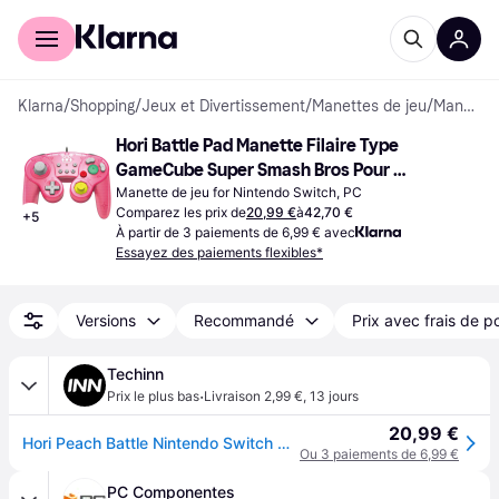
Acheter avec Klarna
Espace entreprises
Klarna
/
Shopping
/
Jeux et Divertissement
/
Manettes de jeu
/
Manettes de jeu
Hori Battle Pad Manette Filaire Type 
GameCube Super Smash Bros Pour 
Nintendo Switch Design Peach Licence 
Manette de jeu for Nintendo Switch, PC
Comparez les prix de
20,99 €
à
42,70 €
+
5
Officielle Nintendo Rose
À partir de 3 paiements de 6,99 € avec
Essayez des paiements flexibles*
Versions
Recommandé
Prix avec frais de p
Techinn
·
Prix le plus bas
Livraison 2,99 €
,
13 jours
20,99 €
Hori Peach Battle Nintendo Switch Controller Rose
Ou 3 paiements de 6,99 €
PC Componentes