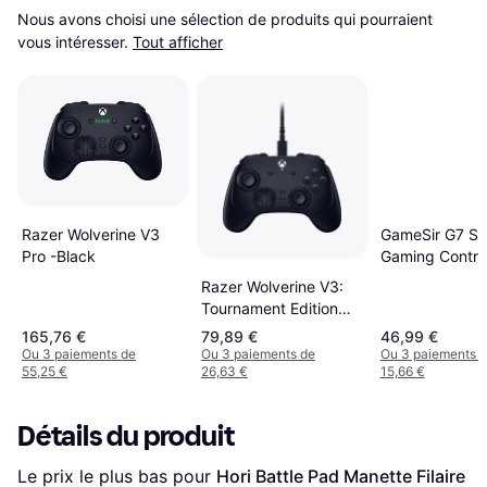
Nous avons choisi une sélection de produits qui pourraient 
vous intéresser.
Tout afficher
Razer Wolverine V3
GameSir G7 SE
Pro -Black
Gaming Control
Xbox Series X 
Razer Wolverine V3:
One, Windows 
Tournament Edition
PC Controller
Controller - Black
165,76 €
79,89 €
46,99 €
Gamepad with 
Ou 3 paiements de
Ou 3 paiements de
Ou 3 paiements 
Effect Sticks 
55,25 €
26,63 €
15,66 €
3.5mm Audio 
Détails du produit
Le prix le plus bas pour 
Hori Battle Pad Manette Filaire 