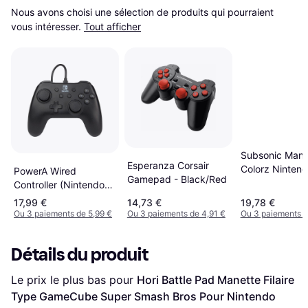
Nous avons choisi une sélection de produits qui pourraient 
vous intéresser.
Tout afficher
Subsonic Mane
Esperanza Corsair
Colorz Ninten
PowerA Wired
Gamepad - Black/Red
Switch 3m Vibr
Controller (Nintendo
Switch) - Black
17,99 €
14,73 €
19,78 €
Ou 3 paiements de 5,99 €
Ou 3 paiements de 4,91 €
Ou 3 paiements d
Détails du produit
Le prix le plus bas pour 
Hori Battle Pad Manette Filaire 
Type GameCube Super Smash Bros Pour Nintendo 