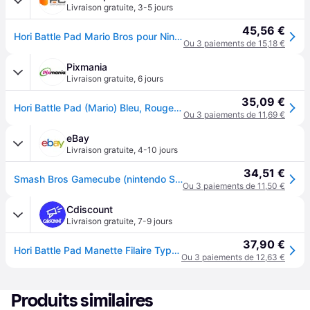
Livraison gratuite
,
3-5 jours
45,56 €
Hori Battle Pad Mario Bros pour Nintendo Switch
Ou 3 paiements de 15,18 €
Pixmania
Livraison gratuite
,
6 jours
35,09 €
Hori Battle Pad (Mario) Bleu, Rouge, Translucide USB Manette de jeu Nintendo Switch - Neuf
Ou 3 paiements de 11,69 €
eBay
Livraison gratuite
,
4-10 jours
34,51 €
Smash Bros Gamecube (nintendo Switch)
Ou 3 paiements de 11,50 €
Cdiscount
Livraison gratuite
,
7-9 jours
37,90 €
Hori Battle Pad Manette Filaire Type GameCube Super Smash Bros Pour Nintendo Switch - Design Mario - Licence Officielle Nintendo - Rouge
Ou 3 paiements de 12,63 €
Produits similaires