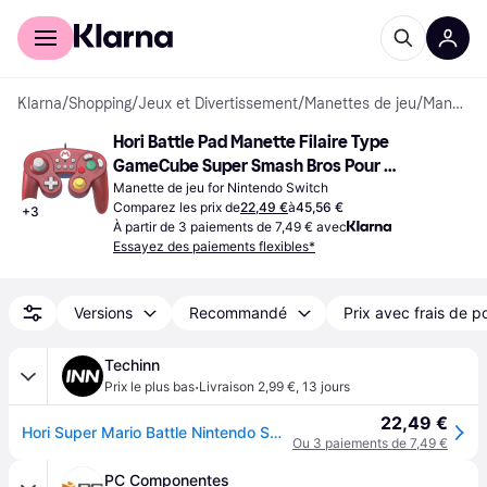
Acheter avec Klarna
Espace entreprises
Klarna
/
Shopping
/
Jeux et Divertissement
/
Manettes de jeu
/
Manettes de jeu
Hori Battle Pad Manette Filaire Type 
GameCube Super Smash Bros Pour 
Nintendo Switch Design Mario Licence 
Manette de jeu for Nintendo Switch
Comparez les prix de
22,49 €
à
45,56 €
+
3
Officielle Nintendo Rouge
À partir de 3 paiements de 7,49 € avec
Essayez des paiements flexibles*
Versions
Recommandé
Prix avec frais de p
Techinn
·
Prix le plus bas
Livraison 2,99 €
,
13 jours
22,49 €
Hori Super Mario Battle Nintendo Switch Controller Rouge
Ou 3 paiements de 7,49 €
PC Componentes