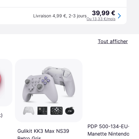
39,99 €
Livraison 4,99 €
,
2-3 jours
Ou 13,33 €/mois
Tout afficher
k)
PDP 500-134-EU-C6L
Gulikit KK3 Max NS39
Manette Nintendo Sw
Retro Gris