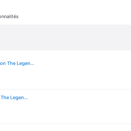
onnalités
HORI Manette sans fil Horipad pour Switch - Édition The Legend of Zelda
HORI Manette sans fil Horipad pour Switch - Édition The Legend of Zelda