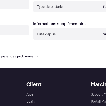
Type de batterie
B
Informations supplémentaires
Listé depuis
2
ignaler des problèmes ici
.
Client
Marc
Aide
Support 
Login
Portail M