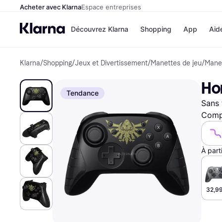
Acheter avec Klarna
Espace entreprises
Découvrez Klarna
Shopping
App
Aid
Klarna
/
Shopping
/
Jeux et Divertissement
/
Manettes de jeu
/
Manet
Options de paiem
Magasins
Toutes les options d
Cdiscoun
Hor
paiement
Airbnb
Tendance
Payer maintenant
Booking.
Sans 
Paiement en 3 fois
Temu
Paiement à 30 jours
JD Sport
Compa
Klarna sur Apple Pa
À part
Voir tous les
32,99