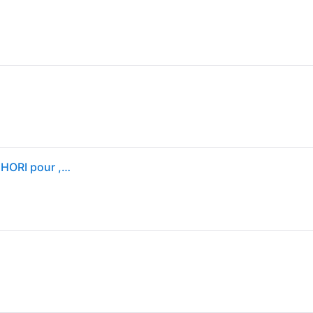
Manette HORIPAD The Legend of Zelda Sans fil Noir HORI pour ,Nintendo Switch