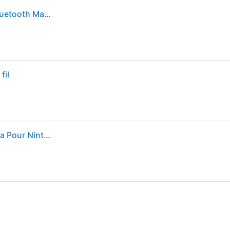
Hori NSW-234U accessoire de jeux vidéo Noir, Or Bluetooth Manette de jeu Analogique Nintendo Switch - Neuf
fil
Horipad Neuf - Manette Sans Fil The Legend Of Zelda Pour Nintendo Switch