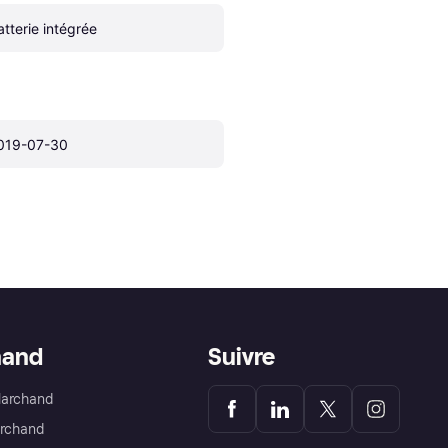
atterie intégrée
019-07-30
hand
Suivre
Marchand
archand