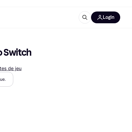
Login
lus d'informations
de bureau
u'est-ce que Klarna?
o Switch
tes de jeu
que.
catégories