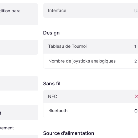
Interface
ition para 
U
Design
Tableau de Tournoi
1
Nombre de joysticks analogiques
2
Sans fil
NFC
Bluetooth
O
t
uvement
Source d'alimentation