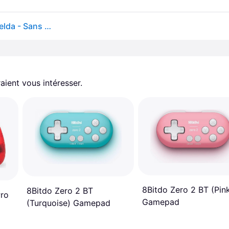
Manette de jeu - Nintendo Switch - The Legend of Zelda - Sans fil - Noir - Horipad - Autonomie 15 h - Hori
aient vous intéresser.
8Bitdo Zero 2 BT (Pin
8Bitdo Zero 2 BT
Pro
Gamepad
(Turquoise) Gamepad