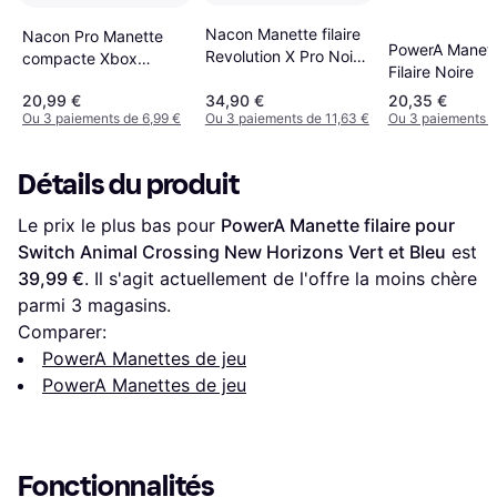
Nacon Manette filaire
Nacon Pro Manette
PowerA Manet
Revolution X Pro Noir
compacte Xbox
Filaire Noire
pour Xbox et PC
Series/Xbox/PC Blanc
20,99 €
34,90 €
20,35 €
Ou 3 paiements de 6,99 €
Ou 3 paiements de 11,63 €
Ou 3 paiements d
Détails du produit
Le prix le plus bas pour 
PowerA Manette filaire pour 
Switch Animal Crossing New Horizons Vert et Bleu
 est 
39,99 €
. Il s'agit actuellement de l'offre la moins chère 
parmi 
3
 magasins.
Comparer:
PowerA Manettes de jeu
PowerA Manettes de jeu
Fonctionnalités