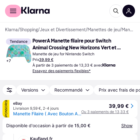
Acheter avec Klarna
Espace entreprises
Klarna
/
Shopping
/
Jeux et Divertissement
/
Manettes de jeu
/
Manettes de jeu
PowerA Manette filaire pour Switch 
Tendance
Animal Crossing New Horizons Vert et 
Bleu
Manette de jeu for Nintendo Switch
Prix
39,99 €
+
7
À partir de 3 paiements de 13,33 € avec
Essayez des paiements flexibles*
Versions
Recommandé
Prix avec frais de p
SPONSORISÉ
eBay
39,99 €
Livraison 9,59 €
,
2-4 jours
Ou 3 paiements de 13,33 €
Manette Filaire ( Avec Bouton Arrière )animal Crossing Horizons Switch Neuf
Disponible d'occasion à partir de 
15,00 €
Show
Kaufland.fr