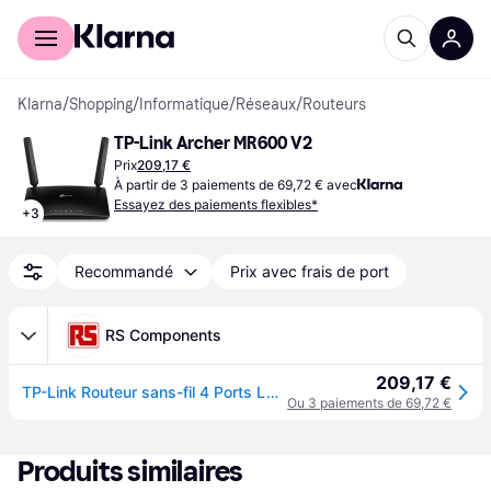
Acheter avec Klarna
Espace entreprises
Klarna
/
Shopping
/
Informatique
/
Réseaux
/
Routeurs
TP-Link Archer MR600 V2
Prix
209,17 €
À partir de 3 paiements de 69,72 € avec
Essayez des paiements flexibles*
+
3
Recommandé
Prix avec frais de port
RS Components
209,17 €
TP-Link Routeur sans-fil 4 Ports LAN 2.4GHz IEEE 802.11 a/b/g/n 4G LTE
Ou 3 paiements de 69,72 €
Produits similaires