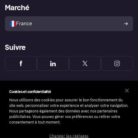
Portail Marchand
Statut opérationnel
Marché
Explorez les magasins
Votre droit de rétractation
Vendre avec Klarna
Plateformes et partenaires
Politique de protection de
l’acheteur Klarna
France
Suivre
Cookies et confidentialité
Nous utilisons des cookies pour assurer le bon fonctionnement du
site web, personnaliser votre expérience et analyser votre navigation.
Nous partageons également des données avec nos partenaires
publicitaires. Vous pouvez gérer vos préférences ou retirer votre
consentement à tout moment.
Changer les réglages