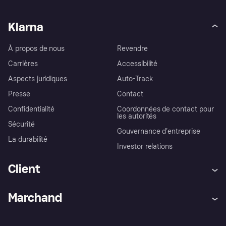
Klarna
À propos de nous
Revendre
Carrières
Accessibilité
Aspects juridiques
Auto-Track
Presse
Contact
Confidentialité
Coordonnées de contact pour
les autorités
Sécurité
Gouvernance d’entreprise
La durabilité
Investor relations
Client
Aide
Réclamations
Marchand
Login
Protection contre la fraude
Support Marchand
Portail développeurs
L'appli shopping de Klarna
Paramètres de confidentialité