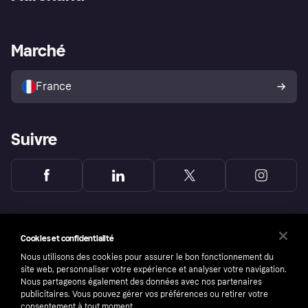
Login
Protection contre la fraude
Support Marchand
Portail développeurs
L'appli shopping de Klarna
Paramètres de confidentialité
Portail Marchand
Statut opérationnel
Marché
Explorez les magasins
Votre droit de rétractation
Vendre avec Klarna
Plateformes et partenaires
Politique de protection de
l’acheteur Klarna
France
Suivre
Cookies et confidentialité
Nous utilisons des cookies pour assurer le bon fonctionnement du
site web, personnaliser votre expérience et analyser votre navigation.
Nous partageons également des données avec nos partenaires
publicitaires. Vous pouvez gérer vos préférences ou retirer votre
consentement à tout moment.