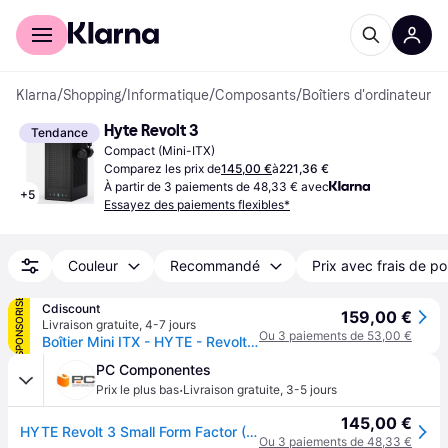
Acheter avec Klarna
Espace entreprises
Klarna
/
Shopping
/
Informatique
/
Composants
/
Boîtiers d'ordinateur
Hyte Revolt 3
Tendance
Compact (Mini-ITX)
Comparez les prix de
145,00 €
à
221,36 €
À partir de 3 paiements de 48,33 € avec
+
5
Essayez des paiements flexibles*
Couleur
Recommandé
Prix avec frais de po
SPONSORISÉ
Cdiscount
159,00 €
Livraison gratuite
,
4-7 jours
Ou 3 paiements de 53,00 €
Boîtier Mini ITX - HYTE - Revolt 3 - Noir - Design élégant - Refroidissement liquide - Compact
PC Componentes
·
Prix le plus bas
Livraison gratuite
,
3-5 jours
145,00 €
HYTE Revolt 3 Small Form Factor (SFF) Noir
Ou 3 paiements de 48,33 €