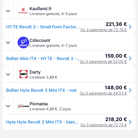
Kaufland.fr
Livraison gratuite
,
4-5 jours
221,36 €
HYTE Revolt 3 - Small Form Factor (SFF) - PC - Blanc - ITX - ABS - Aluminium - Acier - Bureau à domicile
Ou 3 paiements de 73,78 €
Cdiscount
Livraison gratuite
,
4-7 jours
159,00 €
Boîtier Mini ITX - HYTE - Revolt 3 - Noir - Design élégant - Refroidissement liquide - Compact
Ou 3 paiements de 53,00 €
Darty
Livraison 3,89 €
148,00 €
Boîtier Hyte Revolt 3 Mini ITX - noir
Ou 3 paiements de 49,33 €
Pixmania
Livraison 4,99 €
,
3 jours
218,20 €
Hyte Hyte Revolt 3 Mini ITX - blanc - Neuf - Blanc
Ou 3 paiements de 72,73 €