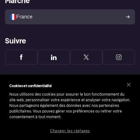
Marché
Vendre avec Klarna
Plateformes et partenaires
Politique de protection de
l’acheteur Klarna
France
Suivre
Cookies et confidentialité
Nous utilisons des cookies pour assurer le bon fonctionnement du
site web, personnaliser votre expérience et analyser votre navigation.
Nous partageons également des données avec nos partenaires
publicitaires. Vous pouvez gérer vos préférences ou retirer votre
consentement à tout moment.
Changer les réglages
Copyright © 2005-2026 Klarna Bank AB (publ). Headquarters: Stockholm, Sweden. All