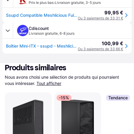
·
Prix le plus bas
Livraison gratuite
,
3-5 jours
99,95 €
Ssupd Compatible Meshlicious Full Mesh Pcie 4.0 Edition Mini-itx Gehä
Ou 3 paiements de 33,31 €
Cdiscount
Livraison gratuite
,
6-8 jours
100,99 €
Boîtier Mini-ITX - ssupd - Meshlicious Full Mesh - Blanc - PCIE 4.0 - Excellente ventilation
Ou 3 paiements de 33,66 €
Produits similaires
Nous avons choisi une sélection de produits qui pourraient 
vous intéresser.
Tout afficher
-15%
Tendance