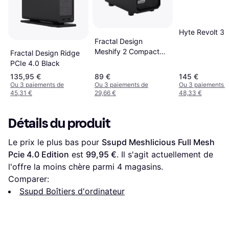
Hyte Revolt 3
Fractal Design
Meshify 2 Compact
Fractal Design Ridge
Black High-Airflow Mid
PCIe 4.0 Black
Tower Case
135,95 €
89 €
145 €
Ou 3 paiements de
Ou 3 paiements de
Ou 3 paiements 
45,31 €
29,66 €
48,33 €
Détails du produit
Le prix le plus bas pour 
Ssupd Meshlicious Full Mesh 
Pcie 4.0 Edition
 est 
99,95 €
. Il s'agit actuellement de 
l'offre la moins chère parmi 
4
 magasins.
Comparer:
Ssupd Boîtiers d'ordinateur