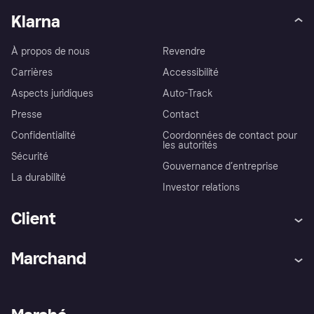
Klarna
À propos de nous
Revendre
Carrières
Accessibilité
Aspects juridiques
Auto-Track
Presse
Contact
Confidentialité
Coordonnées de contact pour
les autorités
Sécurité
Gouvernance d’entreprise
La durabilité
Investor relations
Client
Aide
Réclamations
Marchand
Login
Protection contre la fraude
Support Marchand
Portail développeurs
L'appli shopping de Klarna
Paramètres de confidentialité
Portail Marchand
Statut opérationnel
Explorez les magasins
Votre droit de rétractation