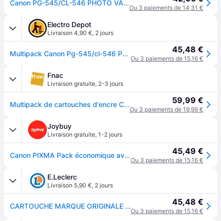
Canon PG-545/CL-546 PHOTO VALUE SEC
Ou 3 paiements de 14,31 €
Electro Depot
Livraison 4,90 €
,
2 jours
45,48 €
Multipack Canon Pg-545/cl-546 Pvp Alarme
Ou 3 paiements de 15,16 €
Fnac
Livraison gratuite
,
2-3 jours
59,99 €
Multipack de cartouches d'encre Canon PG545 CL546 PVP Noir et couleur
Ou 3 paiements de 19,99 €
Joybuy
Livraison gratuite
,
1-2 jours
45,49 €
Canon PIXMA Pack économique avec cartouches d'encre PG545/CL546 + papier photo
Ou 3 paiements de 15,16 €
E.Leclerc
Livraison 5,90 €
,
2 jours
45,48 €
CARTOUCHE MARQUE ORIGINALE Canon 8287B009
Ou 3 paiements de 15,16 €