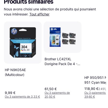
Produits similaires
Nous avons choisi une sélection de produits qui pourraient 
vous intéresser.
Tout afficher
Brother LC421XL
Dorigine Pack De 4 -
Magenta
HP N9K05AE
(Multicolour)
HP 950/951 No
951 Cyan Mag
Jaune
118,90 €
61,50 €
2 451,5
9,99 €
Ou 3 paiements de
Ou 3 paiements 
Ou 3 paiements de 3,33 €
20,50 €
39,60 €