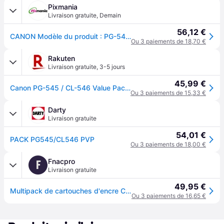
Pixmania
Livraison gratuite
,
Demain
56,12 €
CANON Modèle du produit : PG-545/CL-546 PHOTO VALUE SEC - Neuf
Ou 3 paiements de 18,70 €
Rakuten
Livraison gratuite
,
3-5 jours
45,99 €
Canon PG-545 / CL-546 Value Pack - Brillant - pack de 2 - noir, couleur (cyan, magenta, jaune) - original - 100 x 150 mm 50 feuille(s) boîte de suspension - jeu de papier / cartouche d'encre - pour PIXMA MG2551, MG2556, TR4650, TR4651, TS3350...
Ou 3 paiements de 15,33 €
Darty
Livraison gratuite
54,01 €
PACK PG545/CL546 PVP
Ou 3 paiements de 18,00 €
Fnacpro
F
Livraison gratuite
49,95 €
Multipack de cartouches d'encre Canon PG545 CL546 PVP Noir et couleur
Ou 3 paiements de 16,65 €