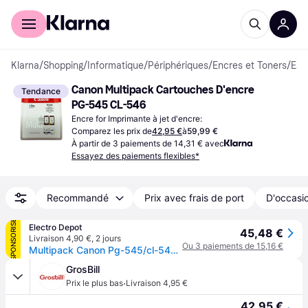
Acheter avec Klarna
Espace entreprises
Klarna
/
Shopping
/
Informatique
/
Périphériques
/
Encres et Toners
/
Encres
Canon Multipack Cartouches D'encre 
Tendance
PG-545 CL-546
Encre for Imprimante à jet d'encre:
Comparez les prix de
42,95 €
à
59,99 €
À partir de 3 paiements de 14,31 € avec
Essayez des paiements flexibles*
Recommandé
Prix avec frais de port
D'occasio
SPONSORISÉ
Electro Depot
45,48 €
Livraison 4,90 €
,
2 jours
Ou 3 paiements de 15,16 €
Multipack Canon Pg-545/cl-546 Pvp Alarme
GrosBill
·
Prix le plus bas
Livraison 4,95 €
42,95 €