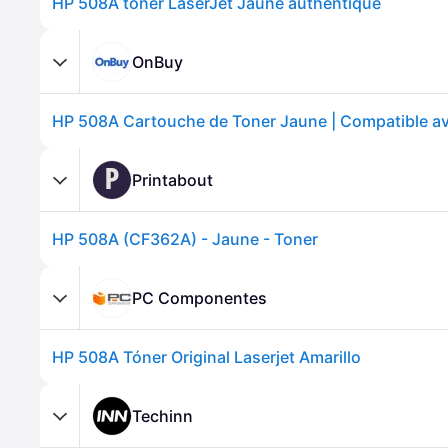
HP 508A toner LaserJet Jaune authentique
OnBuy
P
Printabout
HP 508A (CF362A) - Jaune - Toner
PC Componentes
HP 508A Tóner Original Laserjet Amarillo
Techinn