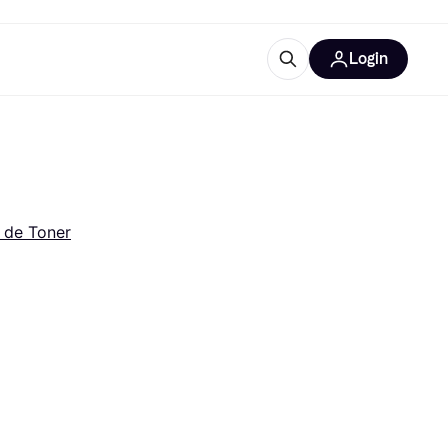
Login
Plus d'informations
de bureau
e
Qu'est-ce que Klarna?
 de Toner
catégories