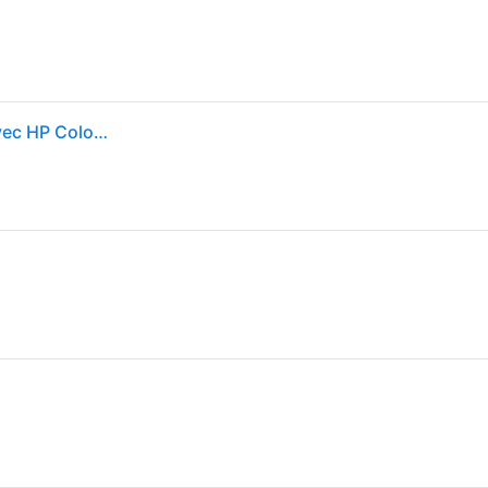
HP 508A Cartouche de Toner Jaune | Compatible avec HP Color LaserJet M552, M553, MFP M577 | CF362A