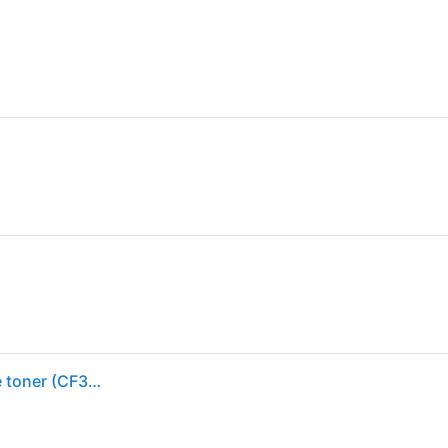
HP 508A - Jaune - original - LaserJet - cartouche de toner (CF362A) - pour Color LaserJet Enterprise MFP M577; LaserJet Enterprise Flow MFP M577