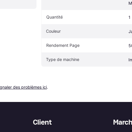
M
Quantité
1
Couleur
J
Rendement Page
5
Type de machine
I
ignaler des problèmes ici
.
Client
Marc