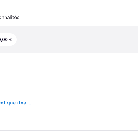
onnalités
,00 €
Hp Cf362a (508a) Cartouche De Toner Jaune Authentique (tva Incluse)