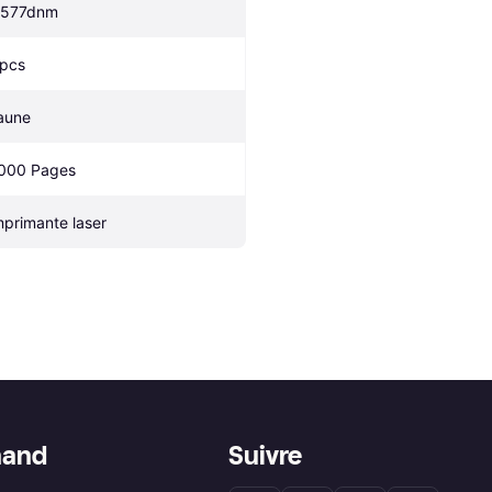
577dnm
 pcs
aune
000 Pages
mprimante laser
hand
Suivre