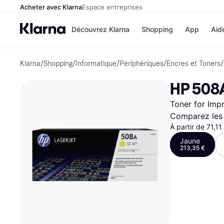
Acheter avec Klarna
Espace entreprises
Découvrez Klarna
Shopping
App
Aid
Klarna
/
Shopping
/
Informatique
/
Périphériques
/
Encres et Toners
/
Options de paiement
Magasins
Toutes les options de 
Cdiscoun
HP 508A
Payer maintenant
Airbnb
Paiement en 3 fois
Booking.
Toner for Impr
Paiement à 30 jours
Temu
Klarna sur Apple Pay
JD Sports
Comparez les 
À partir de 71,1
Jaune
213,35 €
Voir tous les