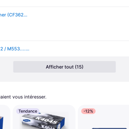
508A - Jaune - original - LaserJet - cartouche de toner (CF362A) - pour Color LaserJet Enterprise MFP M577; LaserJet Enterprise Flow MFP M577
Toner Jaune HP pour Color LaserJet Enterprise M552 / M553.... (508A)
Afficher tout (15)
aient vous intéresser.
Tendance
-12%