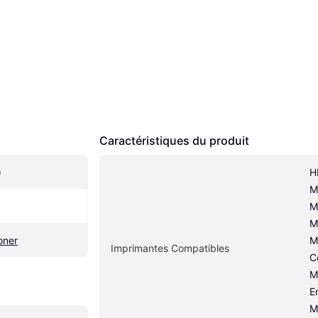
Caractéristiques du produit
)
H
M
M
M
oner
M
Imprimantes Compatibles
C
M
E
M