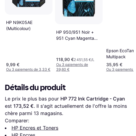
HP N9K05AE
(Multicolour)
HP 950/951 Noir +
951 Cyan Magenta
Jaune
Epson EcoTank
Multipack
118,90 €
2 451,55 €/L
9,99 €
35,95 €
Ou 3 paiements de
Ou 3 paiements de 3,33 €
39,60 €
Ou 3 paiements d
Détails du produit
Le prix le plus bas pour 
HP 772 Ink Cartridge - Cyan
est 
173,52 €
. Il s'agit actuellement de l'offre la moins 
chère parmi 
13
 magasins.
Comparer:
HP Encres et Toners
HP Encres