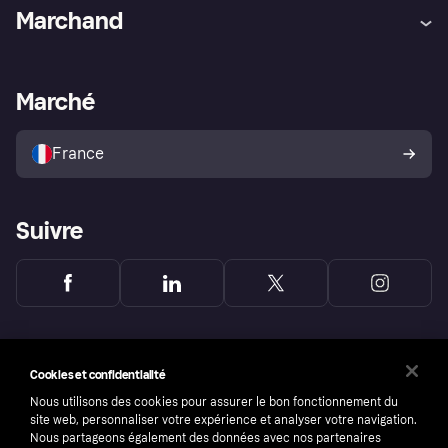
Aide
Réclamations
Marchand
Login
Protection contre la fraude
Support Marchand
Portail développeurs
L'appli shopping de Klarna
Paramètres de confidentialité
Portail Marchand
Statut opérationnel
Marché
Explorez les magasins
Votre droit de rétractation
Vendre avec Klarna
Plateformes et partenaires
Politique de protection de
l’acheteur Klarna
France
Suivre
Cookies et confidentialité
Nous utilisons des cookies pour assurer le bon fonctionnement du
site web, personnaliser votre expérience et analyser votre navigation.
Nous partageons également des données avec nos partenaires