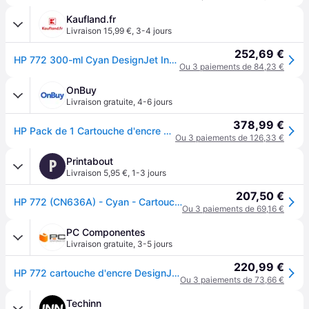
Kaufland.fr
Livraison 15,99 €
,
3-4 jours
252,69 €
HP 772 300-ml Cyan DesignJet Ink Cartridge cartouche d'encre 1 pièce(s) Original
Ou 3 paiements de 84,23 €
OnBuy
Livraison gratuite
,
4-6 jours
378,99 €
HP Pack de 1 Cartouche d'encre 772 Original - Cyan - 300 ml
Ou 3 paiements de 126,33 €
Printabout
P
Livraison 5,95 €
,
1-3 jours
207,50 €
HP 772 (CN636A) - Cyan - Cartouche d'encre
Ou 3 paiements de 69,16 €
PC Componentes
Livraison gratuite
,
3-5 jours
220,99 €
HP 772 cartouche d'encre DesignJet cyan, 300 ml
Ou 3 paiements de 73,66 €
Techinn