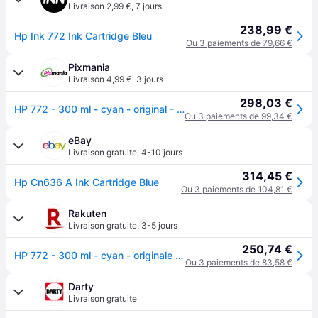
Livraison 2,99 €
,
7 jours
238,99 €
Hp Ink 772 Ink Cartridge Bleu
Ou 3 paiements de 79,66 €
Pixmania
Livraison 4,99 €
,
3 jours
298,03 €
HP 772 - 300 ml - cyan - original - DesignJet - cartouche d'encre - pour DesignJet HD Pro MFP, Z5200, Z5200 PostScript, Z5400 PostScript ePrinter - Neuf
Ou 3 paiements de 99,34 €
eBay
Livraison gratuite
,
4-10 jours
314,45 €
Hp Cn636 A Ink Cartridge Blue
Ou 3 paiements de 104,81 €
Rakuten
Livraison gratuite
,
3-5 jours
250,74 €
HP 772 - 300 ml - cyan - originale - cartouche d'encre - pour DesignJet HD Pro MFP, Z5200, Z5200 PostScript, Z5400 PostScript ePrinter
Ou 3 paiements de 83,58 €
Darty
Livraison gratuite