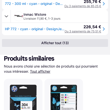
255,76 €
772 - 300 ml - cyan - original - DesignJet - cartouche d'encre - pour DesignJet HD Pro MFP, SD Pro MFP, Z5200 PostScript, Z5400 PostScript ePrinter
Ou 3 paiements de 85,25 €
Inmac Wstore
Livraison 11,90 €
,
1-3 jours
226,54 €
HP 772 - cyan - original - DesignJet - cartouche d'encre
Ou 3 paiements de 75,51 €
Afficher tout (13)
Produits similaires
Nous avons choisi une sélection de produits qui pourraient 
vous intéresser.
Tout afficher