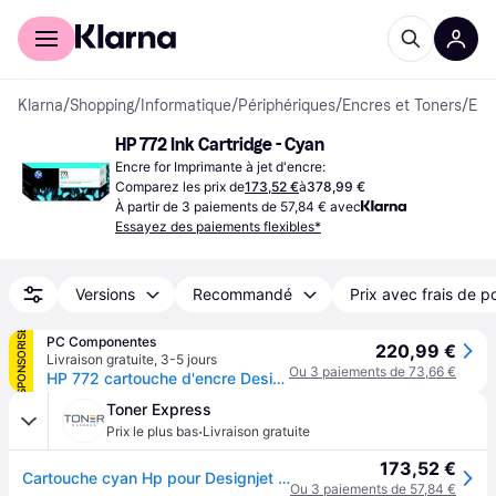
Acheter avec Klarna
Espace entreprises
Klarna
/
Shopping
/
Informatique
/
Périphériques
/
Encres et Toners
/
Encres
HP 772 Ink Cartridge - Cyan
Encre for Imprimante à jet d'encre:
Comparez les prix de
173,52 €
à
378,99 €
À partir de 3 paiements de 57,84 € avec
Essayez des paiements flexibles*
Versions
Recommandé
Prix avec frais de p
SPONSORISÉ
PC Componentes
220,99 €
Livraison gratuite
,
3-5 jours
Ou 3 paiements de 73,66 €
HP 772 cartouche d'encre DesignJet cyan, 300 ml
Toner Express
·
Prix le plus bas
Livraison gratuite
173,52 €
Cartouche cyan Hp pour Designjet Z5200 (N°772)
Ou 3 paiements de 57,84 €