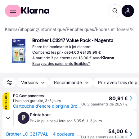
Acheter avec Klarna
Espace entreprises
Klarna
/
Shopping
/
Informatique
/
Périphériques
/
Encres et Toners
/
Encres
Brother LC3217 Value Pack - Magenta
Encre for Imprimante à jet d'encre:
Comparez les prix de
54,00 €
à
139,99 €
À partir de 3 paiements de 18,00 € avec
Essayez des paiements flexibles*
Versions
Recommandé
Prix avec frais de p
SPONSORISÉ
PC Componentes
80,91 €
Livraison gratuite
,
3-5 jours
Ou 3 paiements de 26,97 €
Cartouche d'encre d'origine Brother LC3217VAL MultiPack Noir/Cyan/Magenta/Jaune
Printabout
P
·
Prix le plus bas
Livraison 5,95 €
,
1-3 jours
54,00 €
Brother LC-3217VAL - 4 couleurs - Cartouche d'encre - Multipack
Ou 3 paiements de 18,00 €