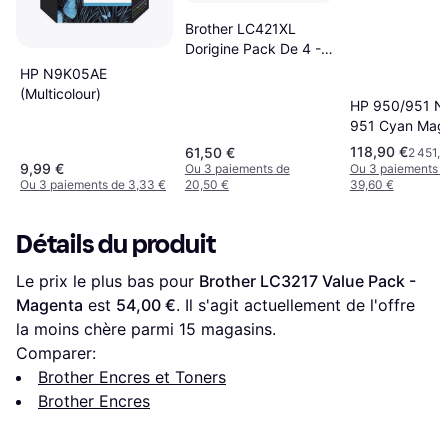
Brother LC421XL
Dorigine Pack De 4 -
Magenta
HP N9K05AE
(Multicolour)
HP 950/951 No
951 Cyan Mag
Jaune
118,90 €
61,50 €
2 451,5
9,99 €
Ou 3 paiements de
Ou 3 paiements 
Ou 3 paiements de 3,33 €
20,50 €
39,60 €
Détails du produit
Le prix le plus bas pour 
Brother LC3217 Value Pack - 
Magenta
 est 
54,00 €
. Il s'agit actuellement de l'offre 
la moins chère parmi 
15
 magasins.
Comparer:
Brother Encres et Toners
Brother Encres