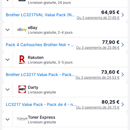
Livraison gratuite
,
24 jours
64,95 €
Brother LC3217VAL Value Pack (Noir, Cyan, Magenta, Jaune)
Ou 3 paiements de 21,65 €
eBay
Livraison gratuite
,
2-4 jours
77,90 €
Pack 4 Cartouches Brother Noir + Jaune Cyan Magenta Lc3217xl / Lc3217 Xl Noire
Ou 3 paiements de 25,96 €
Rakuten
Livraison gratuite
,
3-5 jours
73,60 €
Brother LC3217 Value Pack - Pack de 4 - noir, jaune, cyan, magenta - original - cartouche d'encre
Ou 3 paiements de 24,53 €
Darty
Livraison gratuite
80,25 €
LC3217 Value Pack - Pack de 4 - noir, jaune, cyan, magenta - original - cartouche d'encre - pour Brother MFC-J5335DW, MFC-J5730DW, MFC-J5930DW,
Ou 3 paiements de 26,75 €
Toner Express
Livraison gratuite