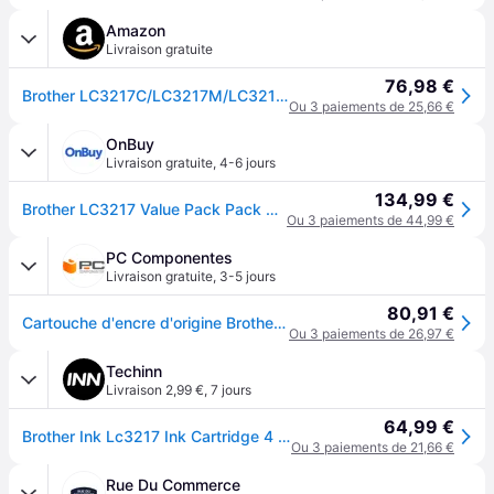
Amazon
Livraison gratuite
76,98 €
Brother LC3217C/LC3217M/LC3217Y/LC3217BK Lot de cartouches jet d'encre, rendement standard, fournitures d'origine Brother cyan/magenta/jaune/noir 1 taille unique Noir/cyan/magenta/jaune.
Ou 3 paiements de 25,66 €
OnBuy
Livraison gratuite
,
4-6 jours
134,99 €
Brother LC3217 Value Pack Pack de 4 noir, jaune, cyan, magenta originale cartouche d'encre pour Brother MFC-J5330DW,…
Ou 3 paiements de 44,99 €
PC Componentes
Livraison gratuite
,
3-5 jours
80,91 €
Cartouche d'encre d'origine Brother LC3217VAL MultiPack Noir/Cyan/Magenta/Jaune
Ou 3 paiements de 26,97 €
Techinn
Livraison 2,99 €
,
7 jours
64,99 €
Brother Ink Lc3217 Ink Cartridge 4 Units Multicolore
Ou 3 paiements de 21,66 €
Rue Du Commerce