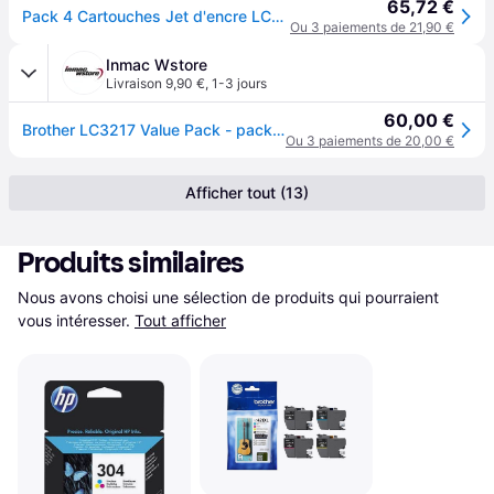
65,72 €
Pack 4 Cartouches Jet d'encre LC3217 BROTHER pour Imprimante - Capacité 550 pages
Ou 3 paiements de 21,90 €
Inmac Wstore
Livraison 9,90 €
,
1-3 jours
60,00 €
Brother LC3217 Value Pack - pack de 4 - noir, jaune, cyan, magenta - original - cartouche d'encre
Ou 3 paiements de 20,00 €
Afficher tout (13)
Produits similaires
Nous avons choisi une sélection de produits qui pourraient 
vous intéresser.
Tout afficher