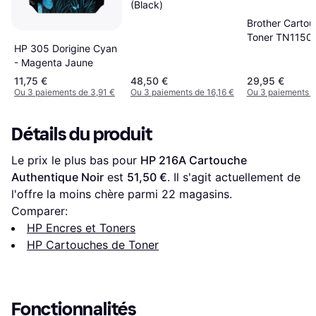
(Black)
Brother Carto
Toner TN1150 O
HP 305 Dorigine Cyan
Noir
- Magenta Jaune
11,75 €
48,50 €
29,95 €
Ou 3 paiements de 3,91 €
Ou 3 paiements de 16,16 €
Ou 3 paiements d
Détails du produit
Le prix le plus bas pour 
HP 216A Cartouche 
Authentique Noir
 est 
51,50 €
. Il s'agit actuellement de 
l'offre la moins chère parmi 
22
 magasins.
Comparer:
HP Encres et Toners
HP Cartouches de Toner
Fonctionnalités