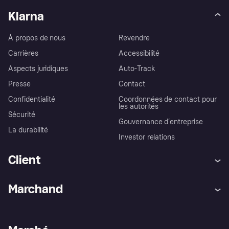
Klarna
À propos de nous
Revendre
Carrières
Accessibilité
Aspects juridiques
Auto-Track
Presse
Contact
Confidentialité
Coordonnées de contact pour
les autorités
Sécurité
Gouvernance d’entreprise
La durabilité
Investor relations
Client
Aide
Réclamations
Marchand
Login
Protection contre la fraude
Support Marchand
Portail développeurs
L'appli shopping de Klarna
Paramètres de confidentialité
Portail Marchand
Statut opérationnel
Explorez les magasins
Votre droit de rétractation