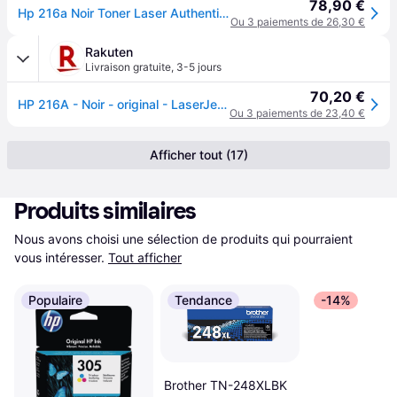
78,90 €
Hp 216a Noir Toner Laser Authentique (w2410a) Pour Hp Color Laserjet Pro Mfp M18
Ou 3 paiements de 26,30 €
Rakuten
Livraison gratuite
,
3-5 jours
70,20 €
HP 216A - Noir - original - LaserJet - cartouche de toner (W2410A) - pour Color LaserJet Pro M155a, M155nw, MFP M182n, MFP M182nw, MFP M183fw
Ou 3 paiements de 23,40 €
Afficher tout (17)
Produits similaires
Nous avons choisi une sélection de produits qui pourraient 
vous intéresser.
Tout afficher
Populaire
Tendance
-14%
Brother TN-248XLBK