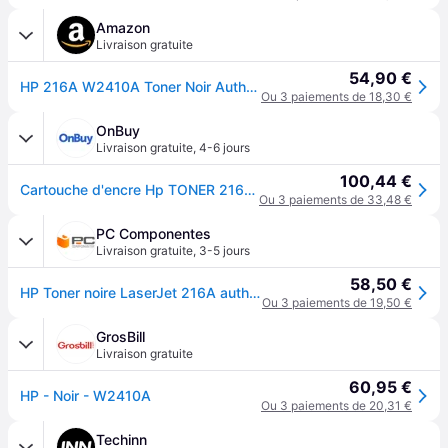
Amazon
Livraison gratuite
54,90 €
HP 216A W2410A Toner Noir Authentique pour HP LaserJet Pro M182n / M183fw
Ou 3 paiements de 18,30 €
OnBuy
Livraison gratuite
,
4-6 jours
100,44 €
Cartouche d'encre Hp TONER 216A NOIR
Ou 3 paiements de 33,48 €
PC Componentes
Livraison gratuite
,
3-5 jours
58,50 €
HP Toner noire LaserJet 216A authentique
Ou 3 paiements de 19,50 €
GrosBill
Livraison gratuite
60,95 €
HP - Noir - W2410A
Ou 3 paiements de 20,31 €
Techinn