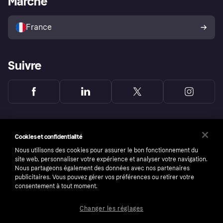
Marché
Vendre avec Klarna
Plateformes et partenaires
Politique de protection de
l’acheteur Klarna
France
Suivre
Cookies et confidentialité
Nous utilisons des cookies pour assurer le bon fonctionnement du
site web, personnaliser votre expérience et analyser votre navigation.
Nous partageons également des données avec nos partenaires
publicitaires. Vous pouvez gérer vos préférences ou retirer votre
consentement à tout moment.
Changer les réglages
Copyright © 2005-2026 Klarna Bank AB (publ). Headquarters: Stockholm, Sweden. All