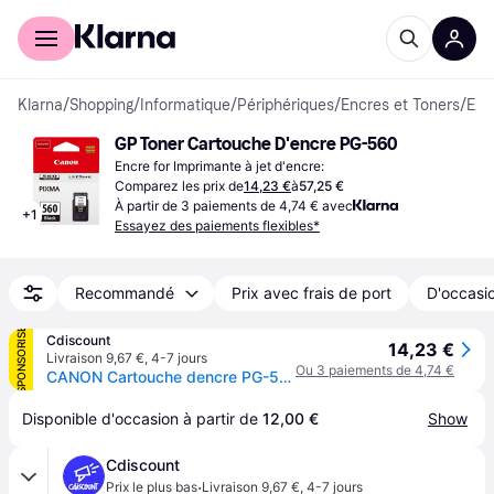
Acheter avec Klarna
Espace entreprises
Klarna
/
Shopping
/
Informatique
/
Périphériques
/
Encres et Toners
/
Encres
GP Toner Cartouche D'encre PG-560
Encre for Imprimante à jet d'encre:
Comparez les prix de
14,23 €
à
57,25 €
À partir de 3 paiements de 4,74 € avec
+
1
Essayez des paiements flexibles*
Recommandé
Prix avec frais de port
D'occasio
SPONSORISÉ
Cdiscount
14,23 €
Livraison 9,67 €
,
4-7 jours
Ou 3 paiements de 4,74 €
CANON Cartouche dencre PG-560 Noir
Disponible d'occasion à partir de 
12,00 €
Show
Cdiscount
·
Prix le plus bas
Livraison 9,67 €
,
4-7 jours