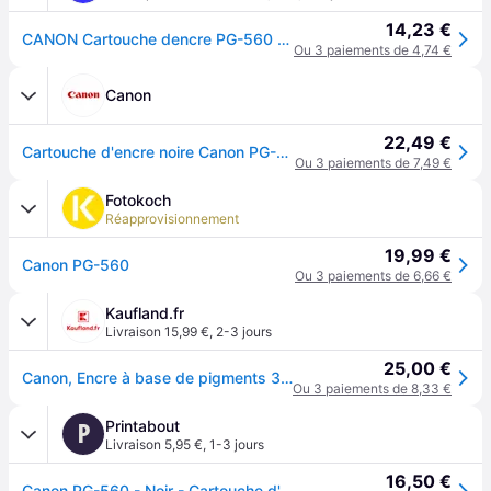
14,23 €
CANON Cartouche dencre PG-560 Noir
Ou 3 paiements de 4,74 €
Canon
22,49 €
Cartouche d'encre noire Canon PG-560
Ou 3 paiements de 7,49 €
Fotokoch
Réapprovisionnement
19,99 €
Canon PG-560
Ou 3 paiements de 6,66 €
Kaufland.fr
Livraison 15,99 €
,
2-3 jours
25,00 €
Canon, Encre à base de pigments 3713C004, Original, noir, Canon, PIXMA TS5350 PIXMA TS5351 PIXMA TS5352, 1 pièce(s)
Ou 3 paiements de 8,33 €
Printabout
P
Livraison 5,95 €
,
1-3 jours
16,50 €
Canon PG-560 - Noir - Cartouche d'encre