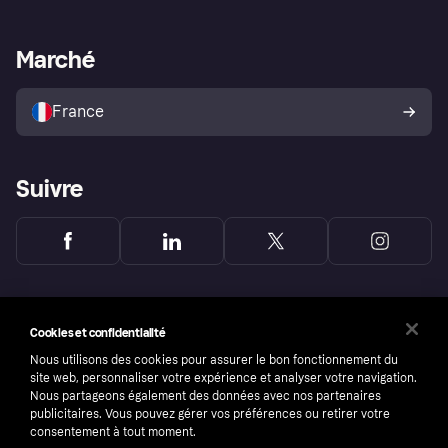
Support Marchand
Portail développeurs
L'appli shopping de Klarna
Paramètres de confidentialité
Portail Marchand
Statut opérationnel
Marché
Explorez les magasins
Votre droit de rétractation
Vendre avec Klarna
Plateformes et partenaires
Politique de protection de
l’acheteur Klarna
France
Suivre
Cookies et confidentialité
Nous utilisons des cookies pour assurer le bon fonctionnement du
site web, personnaliser votre expérience et analyser votre navigation.
Nous partageons également des données avec nos partenaires
publicitaires. Vous pouvez gérer vos préférences ou retirer votre
consentement à tout moment.