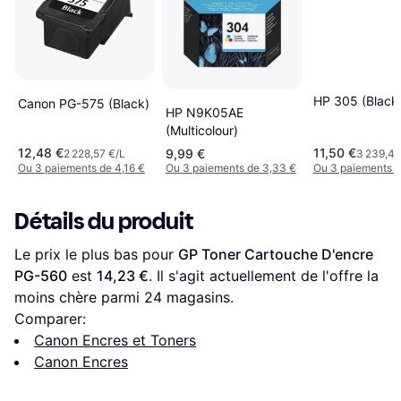
HP 305 (Black
Canon PG-575 (Black)
HP N9K05AE
(Multicolour)
12,48 €
11,50 €
9,99 €
2 228,57 €/L
3 239,44
Ou 3 paiements de 4,16 €
Ou 3 paiements de 3,33 €
Ou 3 paiements d
Détails du produit
Le prix le plus bas pour 
GP Toner Cartouche D'encre 
PG-560
 est 
14,23 €
. Il s'agit actuellement de l'offre la 
moins chère parmi 
24
 magasins.
Comparer:
Canon Encres et Toners
Canon Encres