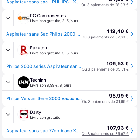
Aspirateur sans sac - PHILIPS - XB2122/09 - Série 2000 - 850W - 77db - Blanc/bleu
Ou 3 paiements de 28,33 €
PC Componentes
Livraison gratuite
,
3-5 jours
113,40 €
Aspirateur sans Sac Philips 2000 Series XB2122/09 850W 1,3L Filtre Super Clean Air
Ou 3 paiements de 37,80 €
Rakuten
Livraison gratuite
,
3-5 jours
106,53 €
Philips 2000 series Aspirateur sans sac série 2000 XB2122/09
Ou 3 paiements de 35,51 €
Techinn
Livraison 9,99 €
,
9 jours
95,99 €
Philips Versuni Serie 2000 Vacuum Cleaner Argenté One Size / EU Plug 220V
Ou 3 paiements de 31,99 €
Darty
Livraison gratuite
107,93 €
Aspirateur sans sac 77db blanc XB2122/09
Ou 3 paiements de 35,97 €