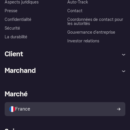
Aspects juridiques
Auto-Track
Presse
Contact
Confidentialité
Coordonnées de contact pour
les autorités
Sécurité
Gouvernance d’entreprise
La durabilité
Investor relations
Client
Aide
Réclamations
Marchand
Login
Protection contre la fraude
Support Marchand
Portail développeurs
L'appli shopping de Klarna
Paramètres de confidentialité
Portail Marchand
Statut opérationnel
Marché
Explorez les magasins
Votre droit de rétractation
Vendre avec Klarna
Plateformes et partenaires
Politique de protection de
l’acheteur Klarna
France