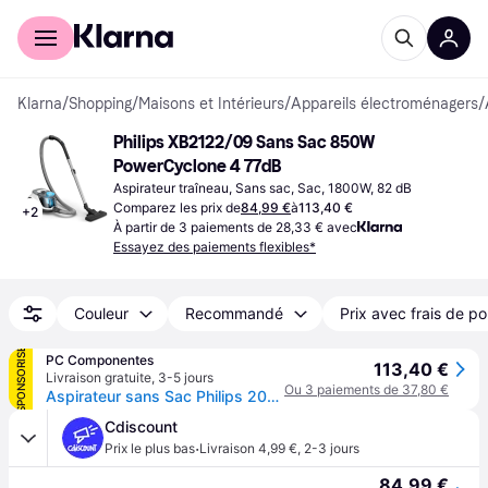
Acheter avec Klarna
Espace entreprises
Klarna
/
Shopping
/
Maisons et Intérieurs
/
Appareils électroménagers
/
Philips XB2122/09 Sans Sac 850W 
PowerCyclone 4 77dB
Aspirateur traîneau, Sans sac, Sac, 1800W, 82 dB
Comparez les prix de
84,99 €
à
113,40 €
+
2
À partir de 3 paiements de 28,33 € avec
Essayez des paiements flexibles*
Couleur
Recommandé
Prix avec frais de po
SPONSORISÉ
PC Componentes
113,40 €
Livraison gratuite
,
3-5 jours
Ou 3 paiements de 37,80 €
Aspirateur sans Sac Philips 2000 Series XB2122/09 850W 1,3L Filtre Super Clean Air
Cdiscount
·
Prix le plus bas
Livraison 4,99 €
,
2-3 jours
84,99 €