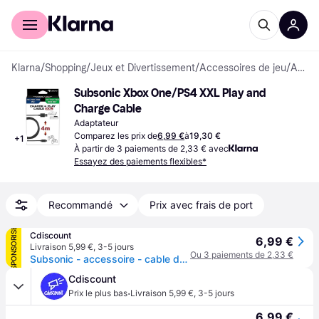
Acheter avec Klarna
Espace entreprises
Klarna
/
Shopping
/
Jeux et Divertissement
/
Accessoires de jeu
/
Adaptateurs
Subsonic Xbox One/PS4 XXL Play and 
Charge Cable
Adaptateur
Comparez les prix de
6,99 €
à
19,30 €
+
1
À partir de 3 paiements de 2,33 € avec
Essayez des paiements flexibles*
Recommandé
Prix avec frais de port
SPONSORISÉ
Cdiscount
6,99 €
Livraison 5,99 €
,
3-5 jours
Ou 3 paiements de 2,33 €
Subsonic - accessoire - cable de recherge micro usb XXL de 4 mètres pour manette PS4 et Xbox One - Noir
Cdiscount
·
Prix le plus bas
Livraison 5,99 €
,
3-5 jours
6,99 €