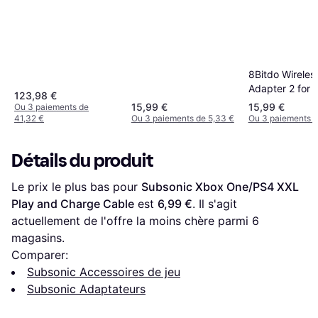
8Bitdo Wireles
Adapter 2 for 
123,98 €
Series X & S
15,99 €
15,99 €
Ou 3 paiements de
41,32 €
Ou 3 paiements de 5,33 €
Ou 3 paiements d
Détails du produit
Le prix le plus bas pour 
Subsonic Xbox One/PS4 XXL 
Play and Charge Cable
 est 
6,99 €
. Il s'agit 
actuellement de l'offre la moins chère parmi 
6
magasins.
Comparer:
Subsonic Accessoires de jeu
Subsonic Adaptateurs