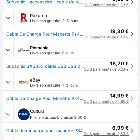
Subsonic - accessoire - cable de recherge micro usb XXL de 4 mètres pour manette PS4 et Xbox One - Noir
Ou 3 paiements de 2,33 €
Rakuten
Livraison gratuite
,
3-5 jours
19,30 €
Cable De Charge Pour Manette Ps4 Et Xbox One
Ou 3 paiements de 6,43 €
Pixmania
Livraison gratuite
,
6 jours
18,70 €
Subsonic SA5355 câble USB USB 2.0 4 m USB A Micro-USB A Noir - Neuf
Ou 3 paiements de 6,23 €
eBay
Livraison gratuite
,
1-3 jours
14,99 €
Câble De Charge Pour Manette Ps4 Et Xbox One 4 Mètres Neuf Subsonic
Ou 3 paiements de 4,99 €
Cultura
·
Prix le plus bas
Livraison 3,00 €
6,99 €
Câble de recharge pour manette PS4
Ou 3 paiements de 2,33 €