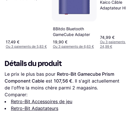
Kaico Câble
Adaptateur H
Nintendo Gam
2X
8Bitdo Bluetooth
GameCube Adapter
74,99 €
17,49 €
19,90 €
Ou 3 paiements 
Ou 3 paiements de 5,83 €
Ou 3 paiements de 6,63 €
24,99 €
Détails du produit
Le prix le plus bas pour 
Retro-Bit Gamecube Prism 
Component Cable
 est 
107,56 €
. Il s'agit actuellement 
de l'offre la moins chère parmi 
2
 magasins.
Comparer:
Retro-Bit Accessoires de jeu
Retro-Bit Adaptateurs