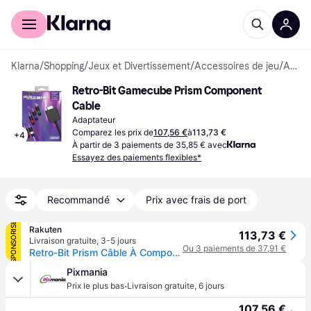
Acheter avec Klarna
Espace entreprises
Klarna
/
Shopping
/
Jeux et Divertissement
/
Accessoires de jeu
/
Adaptateurs
Retro-Bit Gamecube Prism Component 
Cable
Adaptateur
Comparez les prix de
107,56 €
à
113,73 €
+
4
À partir de 3 paiements de 35,85 € avec
Essayez des paiements flexibles*
Recommandé
Prix avec frais de port
SPONSORISÉ
Rakuten
113,73 €
Livraison gratuite
,
3-5 jours
Ou 3 paiements de 37,91 €
Retro-Bit Prism Câble À Composantes Gamecube
Pixmania
·
Prix le plus bas
Livraison gratuite
,
6 jours
107,56 €