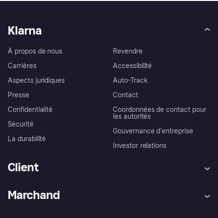
Klarna
À propos de nous
Revendre
Carrières
Accessibilité
Aspects juridiques
Auto-Track
Presse
Contact
Confidentialité
Coordonnées de contact pour
les autorités
Sécurité
Gouvernance d’entreprise
La durabilité
Investor relations
Client
Aide
Réclamations
Marchand
Login
Protection contre la fraude
Support Marchand
Portail développeurs
L'appli shopping de Klarna
Paramètres de confidentialité