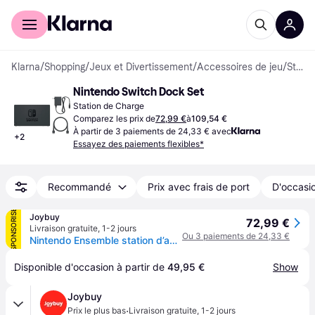
Acheter avec Klarna
Espace entreprises
Klarna
/
Shopping
/
Jeux et Divertissement
/
Accessoires de jeu
/
Stations de Charge
Nintendo Switch Dock Set
Station de Charge
Comparez les prix de
72,99 €
à
109,54 €
À partir de 3 paiements de 24,33 € avec
+
2
Essayez des paiements flexibles*
Recommandé
Prix avec frais de port
D'occasio
SPONSORISÉ
Joybuy
72,99 €
Livraison gratuite
,
1-2 jours
Ou 3 paiements de 24,33 €
Nintendo Ensemble station d’accueil officielle pour Switch (UE)
Disponible d'occasion à partir de 
49,95 €
Show
Joybuy
·
Prix le plus bas
Livraison gratuite
,
1-2 jours