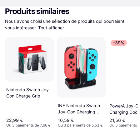
Produits similaires
Nous avons choisi une sélection de produits qui pourraient 
vous intéresser.
Tout afficher
-39%
Nintendo Switch Joy-
Con Charge Grip
INF Nintendo Switch
PowerA Joy-C
Joy-Con Charging
Charging Dock
Station - Black
(Nintendo Swit
22,99 €
16,59 €
21,56 €
Ou 3 paiements de 7,66 €
Ou 3 paiements de 5,53 €
Ou 3 paiements d