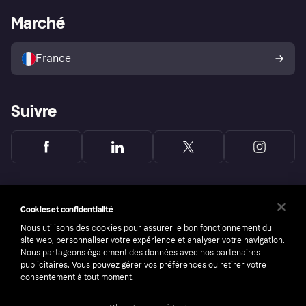
Portail Marchand
Statut opérationnel
Marché
Explorez les magasins
Votre droit de rétractation
Vendre avec Klarna
Plateformes et partenaires
Politique de protection de
l’acheteur Klarna
France
Suivre
Cookies et confidentialité
Nous utilisons des cookies pour assurer le bon fonctionnement du
site web, personnaliser votre expérience et analyser votre navigation.
Nous partageons également des données avec nos partenaires
publicitaires. Vous pouvez gérer vos préférences ou retirer votre
consentement à tout moment.