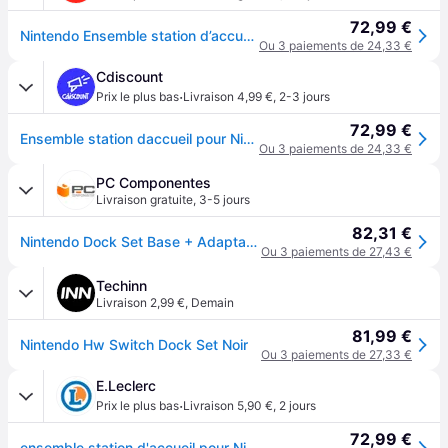
72,99 €
Nintendo Ensemble station d’accueil officielle pour Switch (UE)
Ou 3 paiements de 24,33 €
Cdiscount
·
Prix le plus bas
Livraison 4,99 €
,
2-3 jours
72,99 €
Ensemble station daccueil pour Nintendo Switch - Noir
Ou 3 paiements de 24,33 €
PC Componentes
Livraison gratuite
,
3-5 jours
82,31 €
Nintendo Dock Set Base + Adaptador Corriente + Cable HDMI para Nintendo Switch
Ou 3 paiements de 27,43 €
Techinn
Livraison 2,99 €
,
Demain
81,99 €
Nintendo Hw Switch Dock Set Noir
Ou 3 paiements de 27,33 €
E.Leclerc
·
Prix le plus bas
Livraison 5,90 €
,
2 jours
72,99 €
ensemble station d'accueil pour Nintendo Switch (SWITCH)