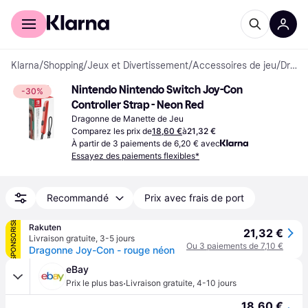
Acheter avec Klarna
Espace entreprises
Klarna
/
Shopping
/
Jeux et Divertissement
/
Accessoires de jeu
/
Dragonnes de Manettes de Jeu
Nintendo Nintendo Switch Joy-Con 
-30%
Controller Strap - Neon Red
Dragonne de Manette de Jeu
Comparez les prix de
18,60 €
à
21,32 €
À partir de 3 paiements de 6,20 € avec
Essayez des paiements flexibles*
Recommandé
Prix avec frais de port
SPONSORISÉ
Rakuten
21,32 €
Livraison gratuite
,
3-5 jours
Ou 3 paiements de 7,10 €
Dragonne Joy-Con - rouge néon
eBay
·
Prix le plus bas
Livraison gratuite
,
4-10 jours
18,60 €