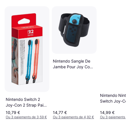
Nintendo Sangle De
Jambe Pour Joy Con
Switch
Nintendo Nint
Nintendo Switch 2
Switch Joy-Co
Joy-Con 2 Strap Pair -
Controller Stra
Light Blue/Light Red
10,79 €
14,77 €
14,99 €
Neon Yellow
Ou 3 paiements de 3,59 €
Ou 3 paiements de 4,92 €
Ou 3 paiements d