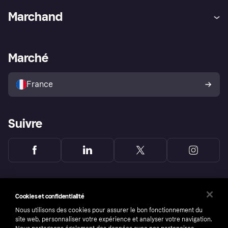
Aide
Réclamations
Marchand
Login
Protection contre la fraude
Support Marchand
Portail développeurs
L'appli shopping de Klarna
Paramètres de confidentialité
Portail Marchand
Statut opérationnel
Marché
Explorez les magasins
Votre droit de rétractation
Vendre avec Klarna
Plateformes et partenaires
Politique de protection de
l’acheteur Klarna
France
Suivre
Cookies et confidentialité
Nous utilisons des cookies pour assurer le bon fonctionnement du
site web, personnaliser votre expérience et analyser votre navigation.