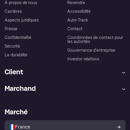
À propos de nous
Revendre
Carrières
Accessibilité
Aspects juridiques
Auto-Track
Presse
Contact
Confidentialité
Coordonnées de contact pour
les autorités
Sécurité
Gouvernance d’entreprise
La durabilité
Investor relations
Client
Aide
Réclamations
Marchand
Login
Protection contre la fraude
Support Marchand
Portail développeurs
L'appli shopping de Klarna
Paramètres de confidentialité
Portail Marchand
Statut opérationnel
Marché
Explorez les magasins
Votre droit de rétractation
Vendre avec Klarna
Plateformes et partenaires
Politique de protection de
l’acheteur Klarna
France