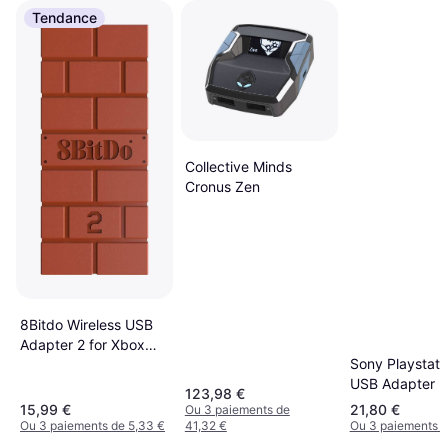
Tendance
Collective Minds
Cronus Zen
8Bitdo Wireless USB
Adapter 2 for Xbox
Sony Playstati
Series X & S
USB Adapter
123,98 €
15,99 €
21,80 €
Ou 3 paiements de
Ou 3 paiements de 5,33 €
41,32 €
Ou 3 paiements d