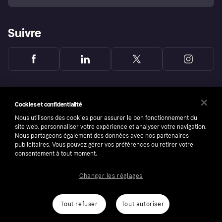
Suivre
Cookies et confidentialité
Nous utilisons des cookies pour assurer le bon fonctionnement du
site web, personnaliser votre expérience et analyser votre navigation.
Nous partageons également des données avec nos partenaires
publicitaires. Vous pouvez gérer vos préférences ou retirer votre
consentement à tout moment.
Changer les réglages
Copyright © 2005-2026 Klarna Bank AB (publ). Headquarters: Stockholm, Sweden. All
rights reserved. Klarna Bank AB (publ). Sveavägen 46, 111 34 Stockholm. Organization
number: 556737-0431
Tout refuser
Tout autoriser
Conditions
Cookies
Klarna.com