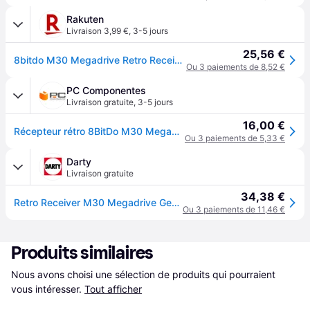
Rakuten
Livraison 3,99 €
,
3-5 jours
25,56 €
8bitdo M30 Megadrive Retro Receiver
Ou 3 paiements de 8,52 €
PC Componentes
Livraison gratuite
,
3-5 jours
16,00 €
Récepteur rétro 8BitDo M30 MegaDrive
Ou 3 paiements de 5,33 €
Darty
Livraison gratuite
34,38 €
Retro Receiver M30 Megadrive Genesis
Ou 3 paiements de 11,46 €
Produits similaires
Nous avons choisi une sélection de produits qui pourraient 
vous intéresser.
Tout afficher