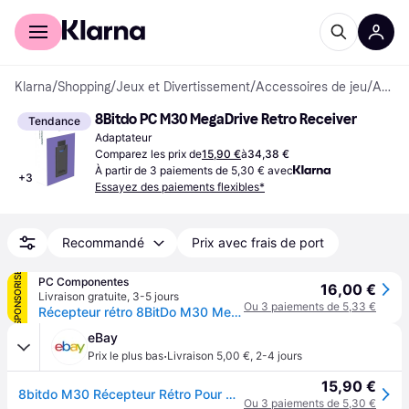
Acheter avec Klarna
Espace entreprises
Klarna
/
Shopping
/
Jeux et Divertissement
/
Accessoires de jeu
/
Adaptateurs
8Bitdo PC M30 MegaDrive Retro Receiver
Tendance
Adaptateur
Comparez les prix de
15,90 €
à
34,38 €
À partir de 3 paiements de 5,30 € avec
+
3
Essayez des paiements flexibles*
Recommandé
Prix avec frais de port
SPONSORISÉ
PC Componentes
16,00 €
Livraison gratuite
,
3-5 jours
Ou 3 paiements de 5,33 €
Récepteur rétro 8BitDo M30 MegaDrive
eBay
·
Prix le plus bas
Livraison 5,00 €
,
2-4 jours
15,90 €
8bitdo M30 Récepteur Rétro Pour Console Sega Megadrive - Neuf
Ou 3 paiements de 5,30 €