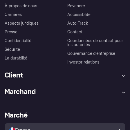
À propos de nous
Revendre
Carrières
Accessibilité
Aspects juridiques
Auto-Track
Presse
Contact
Confidentialité
Coordonnées de contact pour
les autorités
Sécurité
Gouvernance d’entreprise
La durabilité
Investor relations
Client
Aide
Réclamations
Marchand
Login
Protection contre la fraude
Support Marchand
Portail développeurs
L'appli shopping de Klarna
Paramètres de confidentialité
Portail Marchand
Statut opérationnel
Marché
Explorez les magasins
Votre droit de rétractation
Vendre avec Klarna
Plateformes et partenaires
Politique de protection de
l’acheteur Klarna