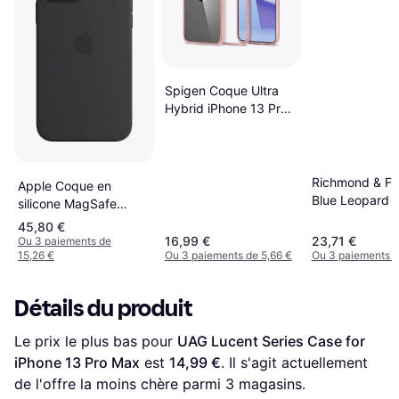
Spigen Coque Ultra
Hybrid iPhone 13 Pro
Max Transparent
Richmond & Fi
Apple Coque en
Blue Leopard 
silicone MagSafe
13 Pro Max Co
iPhone 13 Pro Max
45,80 €
Rouge
16,99 €
23,71 €
Ou 3 paiements de
15,26 €
Ou 3 paiements de 5,66 €
Ou 3 paiements d
Détails du produit
Le prix le plus bas pour 
UAG Lucent Series Case for 
iPhone 13 Pro Max
 est 
14,99 €
. Il s'agit actuellement 
de l'offre la moins chère parmi 
3
 magasins.