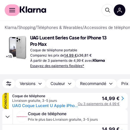
Acheter avec Klarna
Espace entreprises
Klarna
/
Shopping
/
Téléphones & Wearables
/
Accessoires de téléphon
UAG Lucent Series Case for iPhone 13 
Pro Max
Coque de téléphone portable
Comparez les prix de
14,99 €
à
36,81 €
+
15
À partir de 3 paiements de 4,99 € avec
Essayez des paiements flexibles*
Versions
Couleur
Recommandé
Prix
SPONSORISÉ
Coque de téléphone
14,99 €
Livraison gratuite
,
3-5 jours
Ou 3 paiements de 4,99 €
UAG Coque Lucent U Apple iPhone 13 Pro Max - Cerulean - Bleu
Coque de téléphone
·
Prix le plus bas
Livraison gratuite
,
3-5 jours
14,99 €