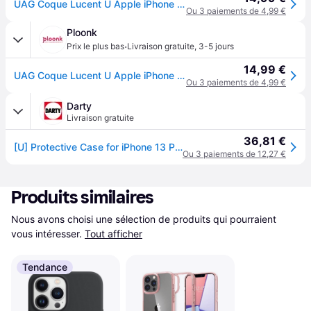
UAG Coque Lucent U Apple iPhone 13 Pro Max - Cerulean - Bleu
Ou 3 paiements de 4,99 €
Ploonk
·
Prix le plus bas
Livraison gratuite
,
3-5 jours
14,99 €
UAG Coque Lucent U Apple iPhone 13 Pro Max - Cerulean - Bleu
Ou 3 paiements de 4,99 €
Darty
Livraison gratuite
36,81 €
[U] Protective Case for iPhone 13 Pro Max 5G [6.7-inch] - Lucent Ice - Coque de protection pour téléphone portable - compatibilité avec MagSafe -
Ou 3 paiements de 12,27 €
Produits similaires
Nous avons choisi une sélection de produits qui pourraient 
vous intéresser.
Tout afficher
Tendance