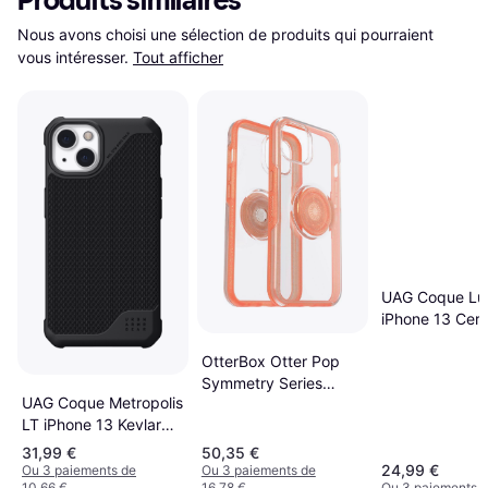
Produits similaires
Nous avons choisi une sélection de produits qui pourraient 
vous intéresser.
Tout afficher
UAG Coque Lu
iPhone 13 Ceru
Bleu
OtterBox Otter Pop
Symmetry Series
UAG Coque Metropolis
Clear pour iPhone 13
LT iPhone 13 Kevlar
Melondramatic
Black Noir
31,99 €
50,35 €
24,99 €
Ou 3 paiements de
Ou 3 paiements de
10,66 €
16,78 €
Ou 3 paiements d