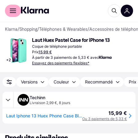
Acheter avec Klarna
Espace entreprises
Klarna
/
Shopping
/
Téléphones & Wearables
/
Accessoires de téléphon
Laut Huex Pastel Case for iPhone 13
Coque de téléphone portable
Prix
15,99 €
À partir de 3 paiements de 5,33 € avec
+
2
Essayez des paiements flexibles*
Versions
Couleur
Recommandé
Prix
Techinn
Livraison 2,99 €
,
8 jours
15,99 €
Laut Iphone 13 Huex Phone Case Bleu
Ou 3 paiements de 5,33 €