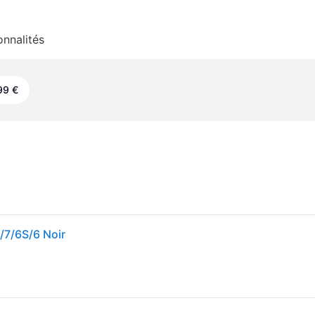
onnalités
99 €
/7/6S/6 Noir