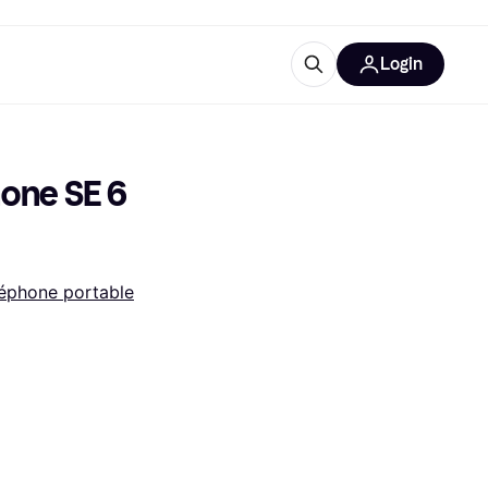
Login
Plus d'informations
de bureau
e
Qu'est-ce que Klarna?
ne SE 6 
éphone portable
catégories