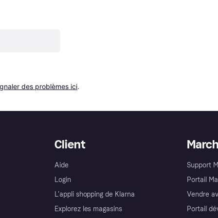
ignaler des problèmes ici
.
Client
Marc
Aide
Support 
Login
Portail M
L'appli shopping de Klarna
Vendre av
Explorez les magasins
Portail d