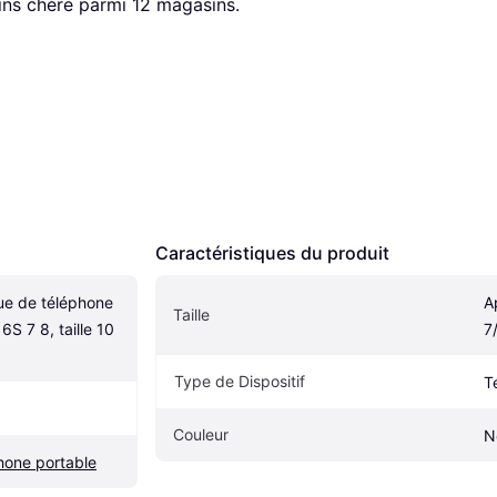
oins chère parmi 
12
 magasins.
Caractéristiques du produit
e de téléphone 
A
Taille
S 7 8, taille 10 
7
Type de Dispositif
T
Couleur
N
hone portable