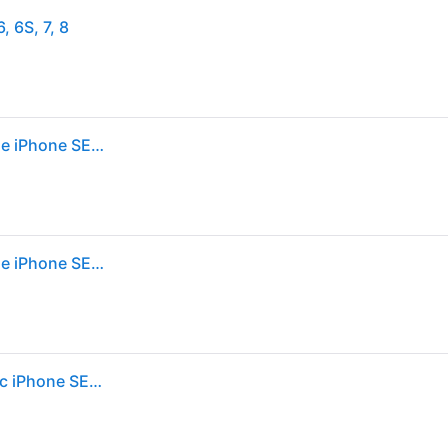
 6S, 7, 8
SP Connect SPC+ Series - Coque de télephone Apple iPhone SE (2022 / 2020) / 8 / 7 / 6(s) - Noir
SP Connect SPC+ Series - Coque de télephone Apple iPhone SE (2022 / 2020) / 8 / 7 / 6(s) - Noir
Étui de téléphone SP Connect SPC+ compatible avec iPhone SE/8/7/6S/6