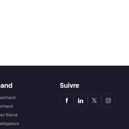
hand
Suivre
Marchand
archand
ec Klarna
éveloppeurs