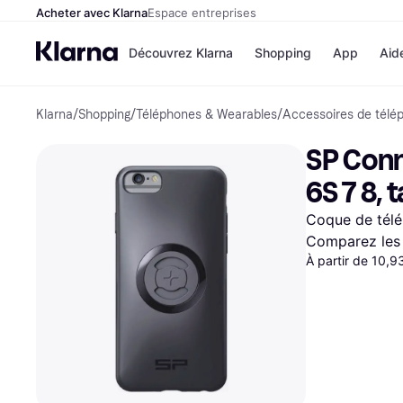
Acheter avec Klarna
Espace entreprises
Découvrez Klarna
Shopping
App
Aid
Klarna
/
Shopping
/
Téléphones & Wearables
/
Accessoires de télé
Options de paiement
Magasins
Toutes les options de 
Cdiscoun
SP Conn
Payer maintenant
Airbnb
Paiement en 3 fois
Booking.
6S 7 8, 
Paiement à 30 jours
Temu
Klarna sur Apple Pay
JD Sports
Coque de télé
Comparez les 
À partir de 10,9
Voir tous les