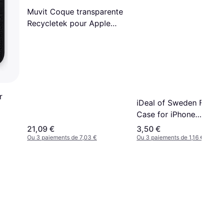
Muvit Coque transparente
Recycletek pour Apple
iPhone SE/8/7/6S/6
r
iDeal of Sweden Fash
Case for iPhone
6/6S/7/8/SE 2020
21,09 €
3,50 €
Ou 3 paiements de 7,03 €
Ou 3 paiements de 1,16 €