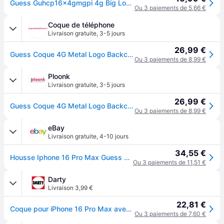
Guess Guhcp16x4gmgpi 4g Big Logo Iphone 16 Pro Max 6.9´´ Phone Case Rose
Ou 3 paiements de 5,66 €
Coque de téléphone
Livraison gratuite
,
3-5 jours
26,99 €
Guess Coque 4G Metal Logo Backcover Apple iPhone 16 Pro Max - Marron
Ou 3 paiements de 8,99 €
Ploonk
Livraison gratuite
,
3-5 jours
26,99 €
Guess Coque 4G Metal Logo Backcover Apple iPhone 16 Pro Max - Marron
Ou 3 paiements de 8,99 €
eBay
Livraison gratuite
,
4-10 jours
34,55 €
Housse Iphone 16 Pro Max Guess En Cuir Synthétique Rose Grand Logo Doré
Ou 3 paiements de 11,51 €
Darty
Livraison 3,99 €
22,81 €
Coque pour iPhone 16 Pro Max avec Monogramme et Logo 4G en Métal Marron foncé
Ou 3 paiements de 7,60 €