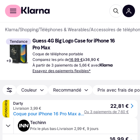
Acheter avec Klarna
Espace entreprises
Klarna
/
Shopping
/
Téléphones & Wearables
/
Accessoires de téléphon
Guess 4G Big Logo Case for iPhone 16 
Tendance
Pro Max
Coque de téléphone portable
Comparez les prix de
16,99 €
à
36,90 €
+
9
À partir de 3 paiements de 5,66 € avec
Essayez des paiements flexibles*
Couleur
Recommandé
Prix avec frais de po
SPONSORISÉ
Darty
22,81 €
Livraison 3,99 €
Ou 3 paiements de 7,60 €
Coque pour iPhone 16 Pro Max avec Monogramme et Logo 4G en Métal Marron foncé
Techinn
·
Prix le plus bas
Livraison 2,99 €
,
9 jours
16,99 €