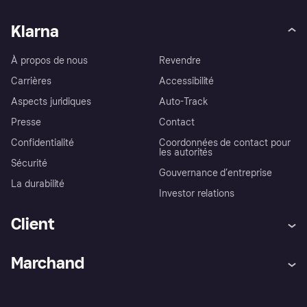
Klarna
À propos de nous
Revendre
Carrières
Accessibilité
Aspects juridiques
Auto-Track
Presse
Contact
Confidentialité
Coordonnées de contact pour
les autorités
Sécurité
Gouvernance d’entreprise
La durabilité
Investor relations
Client
Aide
Réclamations
Marchand
Login
Protection contre la fraude
Support Marchand
Portail développeurs
L'appli shopping de Klarna
Paramètres de confidentialité