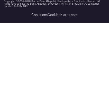
Copyright © 2005-2026 Klarna Bank AB (publ). Headquarters: Stockholm, Sweden. All
rights reserved. Klarna Bank AB (publ). Sveavägen 46, 111 34 Stockholm. Organization
number: 556737-0431
Conditions
Cookies
Klarna.com