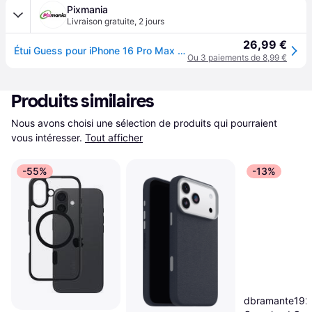
Pixmania
Livraison gratuite
,
2 jours
26,99 €
Étui Guess pour iPhone 16 Pro Max 6.9 marron étui rigide 4G Big Logo - Neuf - Marron
Ou 3 paiements de 8,99 €
Produits similaires
Nous avons choisi une sélection de produits qui pourraient 
vous intéresser.
Tout afficher
-55%
-13%
dbramante192