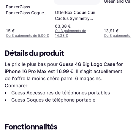
Greenland Case
PanzerGlass
iPhone 14 Plus
OtterBox Coque Cuir
PanzerGlass Coque
Cactus Symmetry
CARE Urban Combat
MagSafe iPhone 17
MagSafe iPhone 16
63,38 €
Pro Max
Noir
15 €
13,91 €
Ou 3 paiements de
Ou 3 paiements de 5,00 €
14,33 €
Ou 3 paiements d
Détails du produit
Le prix le plus bas pour 
Guess 4G Big Logo Case for 
iPhone 16 Pro Max
 est 
16,99 €
. Il s'agit actuellement 
de l'offre la moins chère parmi 
6
 magasins.
Comparer:
Guess Accessoires de téléphones portables
Guess Coques de téléphone portable
Fonctionnalités