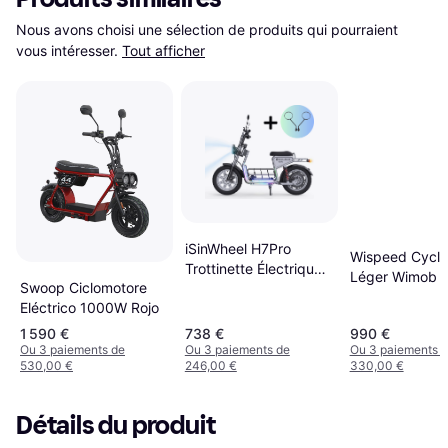
Nous avons choisi une sélection de produits qui pourraient 
vous intéresser.
Tout afficher
iSinWheel H7Pro
Wispeed Cyclo
Trottinette Électrique
Léger Wimob P
Swoop Ciclomotore
1200W
in Homologué
Eléctrico 1000W Rojo
Gris
1 590 €
738 €
990 €
Ou 3 paiements de
Ou 3 paiements de
Ou 3 paiements 
530,00 €
246,00 €
330,00 €
Détails du produit