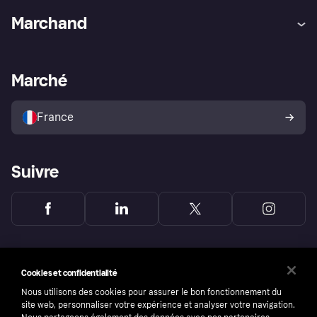
Aide
Réclamations
Marchand
Login
Protection contre la fraude
Support Marchand
Portail développeurs
L'appli shopping de Klarna
Paramètres de confidentialité
Portail Marchand
Statut opérationnel
Marché
Explorez les magasins
Votre droit de rétractation
Vendre avec Klarna
Plateformes et partenaires
Politique de protection de
l’acheteur Klarna
France
Suivre
Cookies et confidentialité
Nous utilisons des cookies pour assurer le bon fonctionnement du
site web, personnaliser votre expérience et analyser votre navigation.