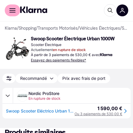
Acheter avec Klarna
Espace entreprises
Klarna
/
Shopping
/
Transports Motorisés
/
Véhicules Électriques
/
Scooters Électriques
Swoop Scooter Électrique Urban 1000W
Scooter Électrique
Actuellement
en rupture de stock
À partir de 3 paiements de 530,00 € avec
Essayez des paiements flexibles*
Recommandé
Prix avec frais de port
Nordic ProStore
En rupture de stock
1 590,00 €
Swoop Scooter Eléctrico Urban 1000W
Ou 3 paiements de 530,00 €
Produits similaires