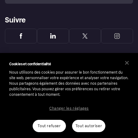
Suivre
Cookies et confidentialité
Nous utilisons des cookies pour assurer le bon fonctionnement du
site web, personnaliser votre expérience et analyser votre navigation.
Nous partageons également des données avec nos partenaires
publicitaires. Vous pouvez gérer vos préférences ou retirer votre
consentement à tout moment.
Changer les réglages
Copyright © 2005-2026 Klarna Bank AB (publ). Headquarters: Stockholm, Sweden. All
rights reserved. Klarna Bank AB (publ). Sveavägen 46, 111 34 Stockholm. Organization
number: 556737-0431
Tout refuser
Tout autoriser
Conditions
Cookies
Klarna.com