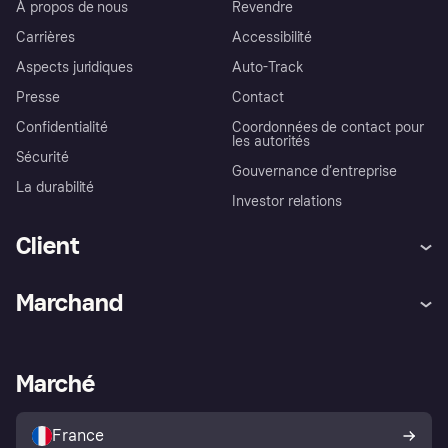
À propos de nous
Revendre
Carrières
Accessibilité
Aspects juridiques
Auto-Track
Presse
Contact
Confidentialité
Coordonnées de contact pour
les autorités
Sécurité
Gouvernance d’entreprise
La durabilité
Investor relations
Client
Aide
Réclamations
Marchand
Login
Protection contre la fraude
Support Marchand
Portail développeurs
L'appli shopping de Klarna
Paramètres de confidentialité
Portail Marchand
Statut opérationnel
Marché
Explorez les magasins
Votre droit de rétractation
Vendre avec Klarna
Plateformes et partenaires
Politique de protection de
l’acheteur Klarna
France