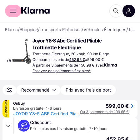
Acheter avec Klarna
Espace entreprises
Klarna
/
Shopping
/
Transports Motorisés
/
Véhicules Électriques
/
Trottinettes Électriques
Joyor Y8-S Abe Certified Pliable 
Trottinette Électrique
Trottinette Électrique, 20 km/h, 90 km Plage
Comparez les prix de
452,95 €
à
599,00 €
+
8
À partir de 3 paiements de 150,98 € avec
Essayez des paiements flexibles*
Recommandé
Prix avec frais de port
SPONSORISÉ
OnBuy
599,00 €
Livraison gratuite
,
4-6 jours
Ou 3 paiements de 199,66 €
JOYOR Y8-S ABE Certified Pliable Trottinette électrique - Moteur 500W Batterie 48V26AH Pneus de 10 Pouces - Noir
Cdiscount
·
Prix le plus bas
Livraison gratuite
,
7-10 jours
452,95 €