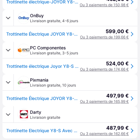
Trottinette électrique-JOYOR Y8-S (ABE)pliablemoteur 500Wmoteur 48V 26AHpneus 10autonomie 90km - Noir
Ou 3 paiements de 150,98 €
OnBuy
Livraison gratuite
,
4-6 jours
599,00 €
Trottinette Électrique JOYOR Y8-S Avec Certificat ABE - 500W Moteur Batterie 48V26AH Autonomie 85KM Freins à Disque - Noir
Ou 3 paiements de 199,66 €
PC Componentes
Livraison gratuite
,
3-5 jours
524,00 €
Trottinette électrique Joyor Y8-S 500W Autonomie 70km Pneus 10 pouces Noir
Ou 3 paiements de 174,66 €
Pixmania
Livraison gratuite
,
10 jours
497,99 €
Trottinette Électrique JOYOR Y8-S Avec Certificat ABE - 500W Moteur Batterie 48V26AH Autonomie 85KM Freins à Disque - Noir - Neuf
Ou 3 paiements de 165,99 €
Darty
Livraison gratuite
487,99 €
Trottinette Electrique Y8-S Avec Certificat ABE - 500W Moteur Batterie 48V26AH Autonomie 85KM Freins à Disque - Noir
Ou 3 paiements de 162,66 €