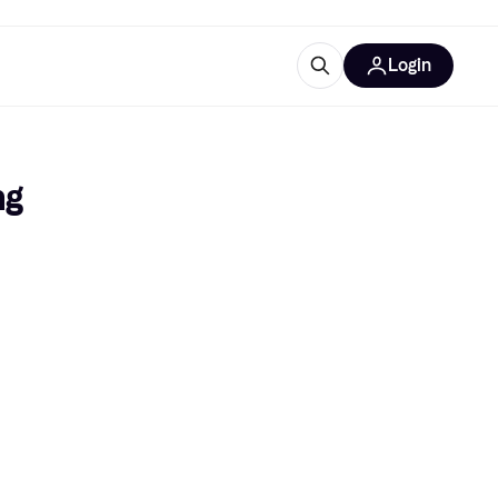
Login
lus d'informations
de bureau
u'est-ce que Klarna?
g 
catégories