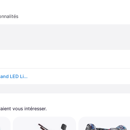
onnalités
H1 Self Balancing Hoverboard with Bluetooth Music and LED Lights - H1 Pink (Upgraded Version) / Hoveboard
aient vous intéresser.