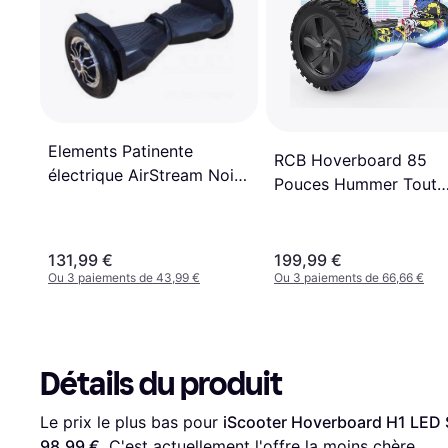
Elements Patinente
RCB Hoverboard 85
électrique AirStream Noir
Pouces Hummer Tout
XL
Terrain LED Bluetooth
131,99 €
199,99 €
Ou 3 paiements de 43,99 €
Ou 3 paiements de 66,66 €
Détails du produit
Le prix le plus bas pour 
iScooter Hoverboard H1 LED 
98,99 €
. C'est actuellement l'offre la moins chère.