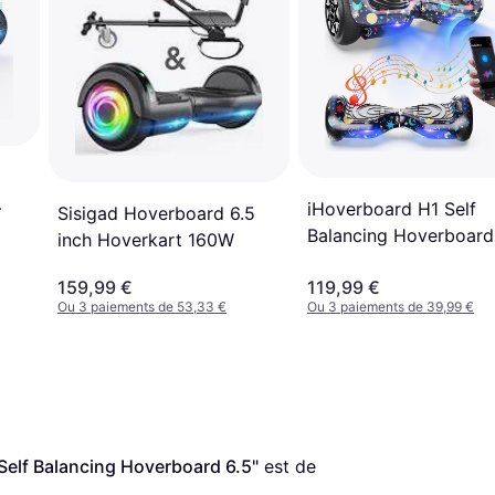
iHoverboard H1 Self
Sisigad Hoverboard 6.5
Balancing Hoverboard
inch Hoverkart 160W
Bluetooth Music LED
159,99 €
119,99 €
Lights
Ou 3 paiements de 53,33 €
Ou 3 paiements de 39,99 €
Self Balancing Hoverboard 6.5"
 est de 