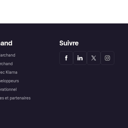
hand
Suivre
Marchand
archand
ec Klarna
éveloppeurs
érationnel
es et partenaires