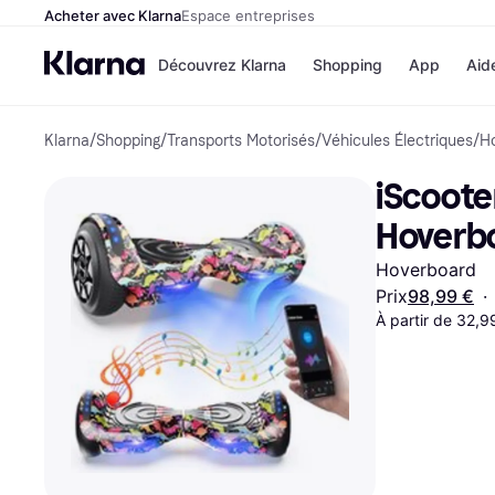
Acheter avec Klarna
Espace entreprises
Découvrez Klarna
Shopping
App
Aid
Klarna
/
Shopping
/
Transports Motorisés
/
Véhicules Électriques
/
H
Options de paiem
Magasins
Toutes les options d
Cdiscoun
iScoote
paiement
Airbnb
Payer maintenant
Booking.
Hoverbo
Paiement en 3 fois
Temu
Paiement à 30 jours
JD Sport
Hoverboard
Klarna sur Apple Pa
Prix
98,99 €
·
À partir de 32,
Voir tous les