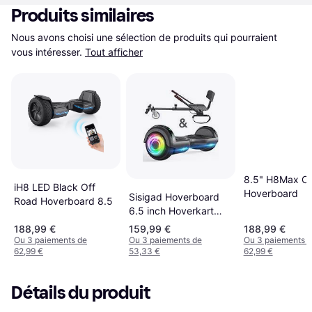
Produits similaires
Nous avons choisi une sélection de produits qui pourraient 
vous intéresser.
Tout afficher
8.5" H8Max Of
iH8 LED Black Off
Hoverboard
Sisigad Hoverboard
Road Hoverboard 8.5
6.5 inch Hoverkart
160W
188,99 €
159,99 €
188,99 €
Ou 3 paiements de
Ou 3 paiements de
Ou 3 paiements 
62,99 €
53,33 €
62,99 €
Détails du produit