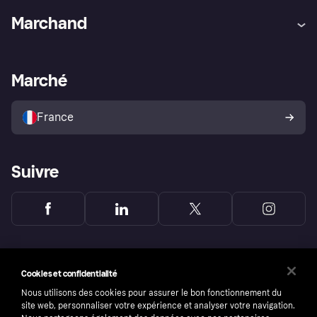
Aide
Réclamations
Marchand
Login
Protection contre la fraude
Support Marchand
Portail développeurs
L'appli shopping de Klarna
Paramètres de confidentialité
Portail Marchand
Statut opérationnel
Marché
Explorez les magasins
Votre droit de rétractation
Vendre avec Klarna
Plateformes et partenaires
Politique de protection de
l’acheteur Klarna
France
Suivre
Cookies et confidentialité
Nous utilisons des cookies pour assurer le bon fonctionnement du
site web, personnaliser votre expérience et analyser votre navigation.