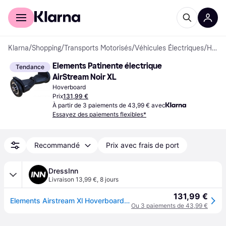
Acheter avec Klarna
Espace entreprises
Klarna
/
Shopping
/
Transports Motorisés
/
Véhicules Électriques
/
Hoverboards
Elements Patinente électrique 
Tendance
AirStream Noir XL
Hoverboard
Prix
131,99 €
À partir de 3 paiements de 43,99 € avec
Essayez des paiements flexibles*
Recommandé
Prix avec frais de port
DressInn
Livraison 13,99 €
,
8 jours
131,99 €
Elements Airstream Xl Hoverboard Noir One Size / EU Plug 220V
Ou 3 paiements de 43,99 €