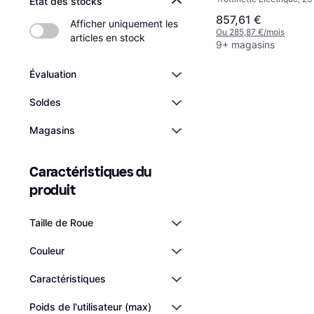
État des stocks
700 W
Plage
857,61 €
Afficher uniquement les 
Ou 285,87 €/mois
articles en stock
9+ magasins
Évaluation
Soldes
Magasins
Caractéristiques du 
produit
Taille de Roue
Couleur
Caractéristiques
Poids de l'utilisateur (max)