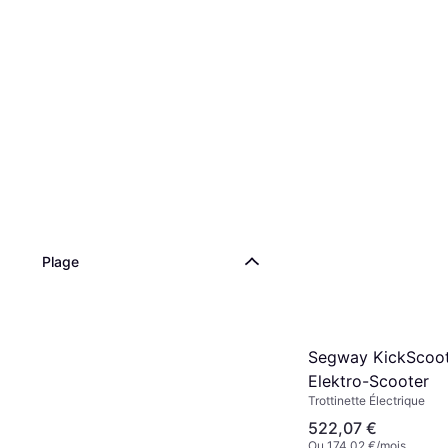
Plage
Segway KickScoot
Elektro-Scooter
Trottinette Électrique
522,07 €
Ou 174,02 €/mois