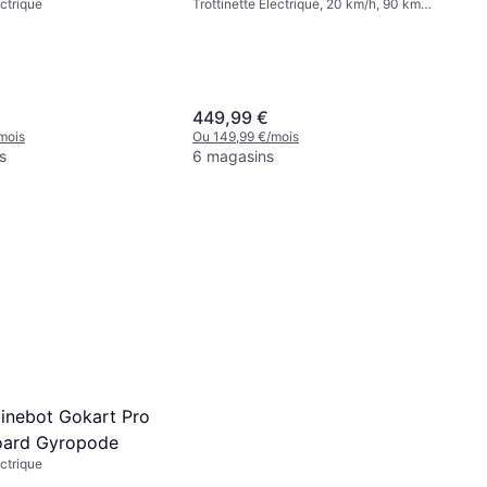
ectrique
Trottinette Électrique, 20 km/h, 90 km
Plage
449,99 €
mois
Ou 149,99 €/mois
s
6 magasins
nebot Gokart Pro
oard Gyropode
ectrique