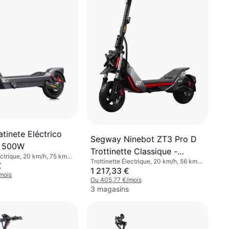
tinete Eléctrico
Segway Ninebot ZT3 Pro D
 500W
Trottinette Classique -
ectrique, 20 km/h, 75 km
Trottinette Électrique, 20 km/h, 56 km
Noir/Gris/Rouge
€
Plage
1 217,33 €
mois
Ou 405,77 €/mois
3 magasins