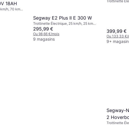
Trottinette Él
0V 18AH
0 km/h, 70 km
Segway E2 Plus II E 300 W
Trottinette Électrique, 25 km/h, 25 km
Plage
295,99 €
399,99 €
Ou 98,66 €/mois
Ou 133,33 €/
9 magasins
9+ magasin
Segway-Ni
2 Hoverb
Trottinette Él