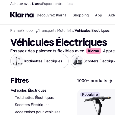
Acheter avec Klarna
Espace entreprises
Découvrez Klarna
Shopping
App
Aid
Klarna
/
Shopping
/
Transports Motorisés
/
Véhicules Électriques
Options de paiem
Magasins
Véhicules Électriques
Toutes les options d
Cdiscoun
paiement
Airbnb
Payer maintenant
Booking.
Essayez des paiements flexibles avec
Appre
Paiement en 3 fois
Temu
Paiement à 30 jours
JD Sport
Trottinettes Électriques
Scooters Électriqu
Klarna sur Apple Pa
Filtres
Voir tous les
1000+ produits
Véhicules Électriques
Populaire
Trottinettes Électriques
Scooters Électriques
Accessoires pour Véhicules