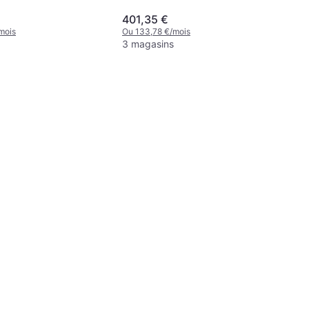
401,35 €
mois
Ou 133,78 €/mois
3 magasins