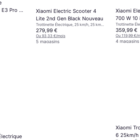
e
t E3 Pro E
Xiaomi Ele
Xiaomi Electric Scooter 4
700 W 10 
Lite 2nd Gen Black Nouveau
Trottinette Él
Trottinette Électrique, 25 km/h, 25 km
Plage
359,99 €
Plage
279,99 €
Ou 119,99 €/m
Ou 93,33 €/mois
4 magasins
5 magasins
Xiaomi Tro
6 25km/h
Électrique