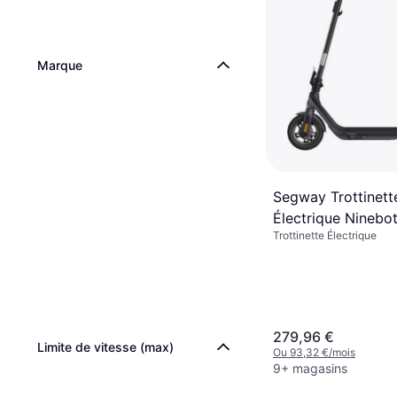
Marque
Segway Trottinett
Électrique Ninebo
Trottinette Électrique
10" 750W
279,96 €
Limite de vitesse (max)
Ou 93,32 €/mois
9+ magasins