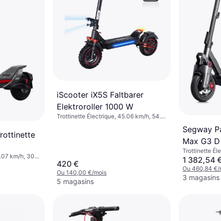
iScooter iX5S Faltbarer
Elektroroller 1000 W
Trottinette Électrique, 45.06 km/h, 54.7
km Plage
Segway Pa
ottinette
Max G3 D
Trottinette Él
0.07 km/h, 30
Plage
1 382,54 
420 €
Ou 460,84 €/
Ou 140,00 €/mois
3 magasins
5 magasins