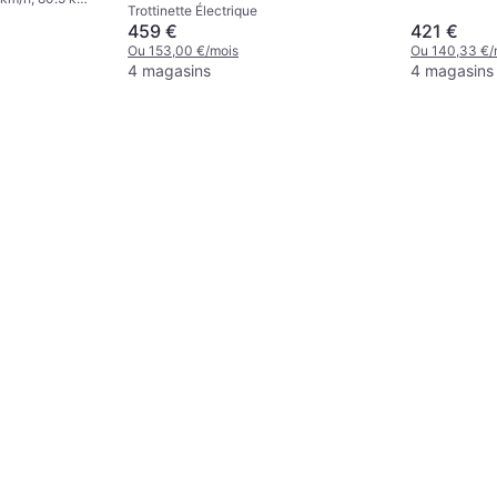
Trottinette Électrique
48V 15Ah
421 €
459 €
Ou 140,33 €/
Ou 153,00 €/mois
4 magasins
4 magasins