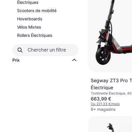
Électriques
Scooters de mobilité
Hoverboards
Vélos Mixtes
Rollers Électriques
Prix
Segway ZT3 Pro Tr
Électrique
Trottinette Électrique, 4
km Plage
663,99 €
Ou 221,33 €/mois
9+ magasins