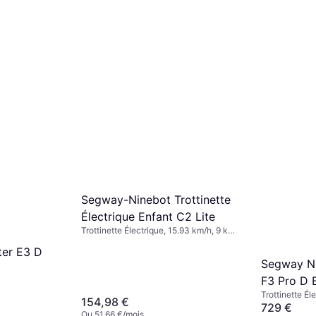
Segway-Ninebot Trottinette
Électrique Enfant C2 Lite
Trottinette Électrique, 15.93 km/h, 9 km
Plage
er E3 D
Segway Ni
F3 Pro D 
Trottinette Él
154,98 €
Plage
729 €
Ou 51,66 €/mois