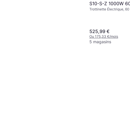
S10-S-Z 1000W 6
Trottinette Électrique, 6
Plage
525,99 €
Ou 175,33 €/mois
5 magasins