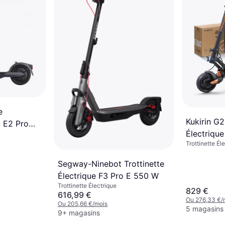
e
Kukirin G2
t E2 Pro
Électrique
Trottinette Él
Segway-Ninebot Trottinette
Électrique F3 Pro E 550 W
Trottinette Électrique
829 €
616,99 €
Ou 276,33 €/
Ou 205,66 €/mois
5 magasins
9+ magasins