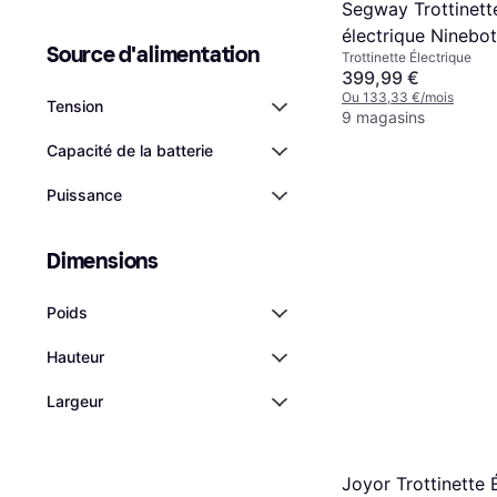
Segway Trottinett
électrique Ninebo
Source d'alimentation
Trottinette Électrique
400 W
399,99 €
Ou 133,33 €/mois
Tension
9 magasins
Capacité de la batterie
Puissance
Dimensions
Poids
Hauteur
Largeur
Joyor Trottinette 