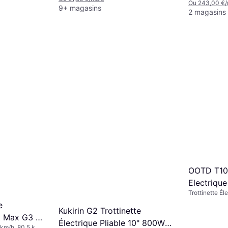
Ou 243,00 €/
9+ magasins
2 magasins
OOTD T10 
Electrique
Trottinette Él
e
Kukirin G2 Trottinette
t Max G3 E
Électrique Pliable 10" 800W
5 km/h, 80.5 km