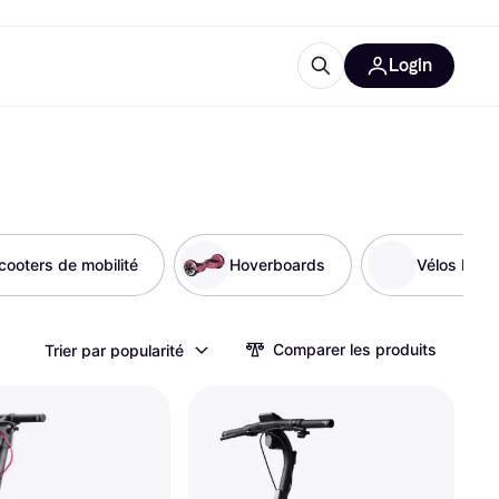
Login
lus d'informations
de bureau
u'est-ce que Klarna?
cooters de mobilité
Hoverboards
Vélos Mixt
catégories
Comparer les produits
Trier par popularité