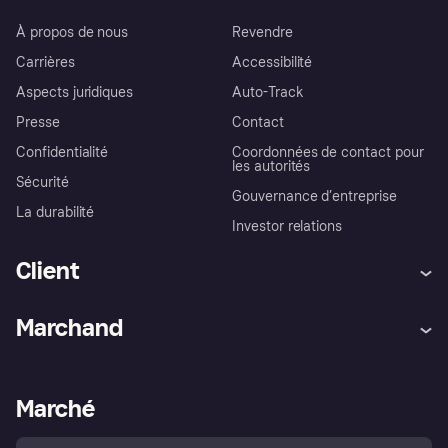
À propos de nous
Revendre
Carrières
Accessibilité
Aspects juridiques
Auto-Track
Presse
Contact
Confidentialité
Coordonnées de contact pour
les autorités
Sécurité
Gouvernance d’entreprise
La durabilité
Investor relations
Client
Aide
Réclamations
Marchand
Login
Protection contre la fraude
Support Marchand
Portail développeurs
L'appli shopping de Klarna
Paramètres de confidentialité
Portail Marchand
Statut opérationnel
Marché
Explorez les magasins
Votre droit de rétractation
Vendre avec Klarna
Plateformes et partenaires
Politique de protection de
l’acheteur Klarna