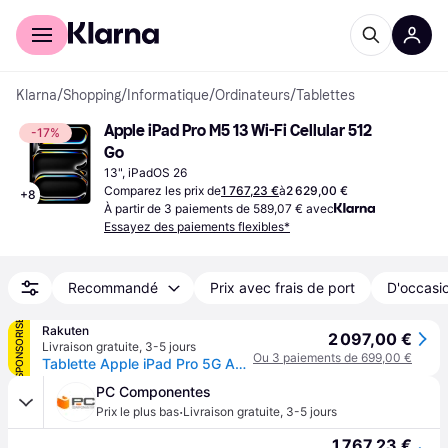
Acheter avec Klarna
Espace entreprises
Klarna
/
Shopping
/
Informatique
/
Ordinateurs
/
Tablettes
Apple iPad Pro M5 13 Wi-Fi Cellular 512 
-17%
Go
13", iPadOS 26
Comparez les prix de
1 767,23 €
à
2 629,00 €
+
8
À partir de 3 paiements de 589,07 € avec
Essayez des paiements flexibles*
Recommandé
Prix avec frais de port
D'occasio
SPONSORISÉ
Rakuten
2 097,00 €
Livraison gratuite
,
3-5 jours
Ou 3 paiements de 699,00 €
Tablette Apple iPad Pro 5G Apple M5 (2025) 512 Go 13 pouces 12 Go RAM Wi-Fi + Cellular Argent
PC Componentes
·
Prix le plus bas
Livraison gratuite
,
3-5 jours
1 767,23 €