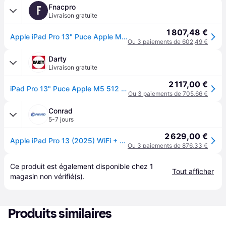
Fnacpro
F
Livraison gratuite
1 807,48 €
Apple iPad Pro 13" Puce Apple M5 512 Go Argent 5G 8ème génération 2025
Ou 3 paiements de 602,49 €
Darty
Livraison gratuite
2 117,00 €
iPad Pro 13" Puce Apple M5 512 Go Argent 5G 8ème génération 2025
Ou 3 paiements de 705,66 €
Conrad
5-7 jours
2 629,00 €
Apple iPad Pro 13 (2025) WiFi + Cellular 512 GB argent 33 cm (13 pouces) Apple M5 120 Hz, Ultra Retina XDR, True Tone, Tandem OLED, Technologie Pro Motion ,
Ou 3 paiements de 876,33 €
Ce produit est également disponible chez 
1
Tout afficher
magasin
 non vérifié(s).
Produits similaires