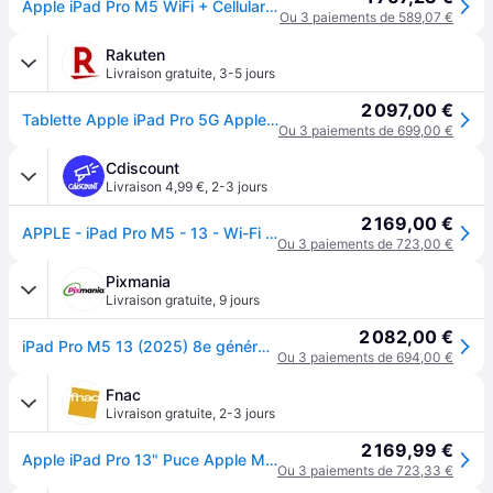
Apple iPad Pro M5 WiFi + Cellular 13" 512GB Argent
Ou 3 paiements de 589,07 €
Rakuten
Livraison gratuite
,
3-5 jours
2 097,00 €
Tablette Apple iPad Pro 5G Apple M5 (2025) 512 Go 13 pouces 12 Go RAM Wi-Fi + Cellular Argent
Ou 3 paiements de 699,00 €
Cdiscount
Livraison 4,99 €
,
2-3 jours
2 169,00 €
APPLE - iPad Pro M5 - 13 - Wi-Fi + Cellular - 512 Go - Verre standard - Silver - Gris
Ou 3 paiements de 723,00 €
Pixmania
Livraison gratuite
,
9 jours
2 082,00 €
iPad Pro M5 13 (2025) 8e génération 5G, 512 Go - Verre Standard, Argent - Neuf
Ou 3 paiements de 694,00 €
Fnac
Livraison gratuite
,
2-3 jours
2 169,99 €
Apple iPad Pro 13" Puce Apple M5 512 Go Argent 5G 8ème génération 2025
Ou 3 paiements de 723,33 €