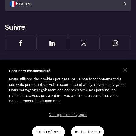
France
Suivre
Cookies et confidentialité
Nous utilisons des cookies pour assurer le bon fonctionnement du
site web, personnaliser votre expérience et analyser votre navigation.
Nous partageons également des données avec nos partenaires
publicitaires. Vous pouvez gérer vos préférences ou retirer votre
consentement à tout moment.
Changer les réglages
Copyright © 2005-2026 Klarna Bank AB (publ). Headquarters: Stockholm, Sweden. All
rights reserved. Klarna Bank AB (publ). Sveavägen 46, 111 34 Stockholm. Organization
number: 556737-0431
Tout refuser
Tout autoriser